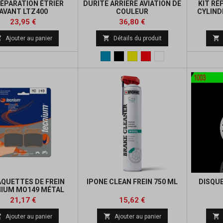
RÉPARATION ÉTRIER
DURITE ARRIERE AVIATION DE
KIT RÉ
AVANT LTZ400
COULEUR
CYLIND
Prix
Prix
Prix
Prix
23,95 €
36,80 €
de
de



Ajouter au panier
Détails du produit
base
base
Bleu
Noir
Jaune
Rouge
blanc
AQUETTES DE FREIN
IPONE CLEAN FREIN 750 ML
DISQUE
IUM MO149 MÉTAL
FRITTÉ
Prix
Prix
Prix
Prix
21,17 €
15,62 €
de
de



Ajouter au panier
Ajouter au panier