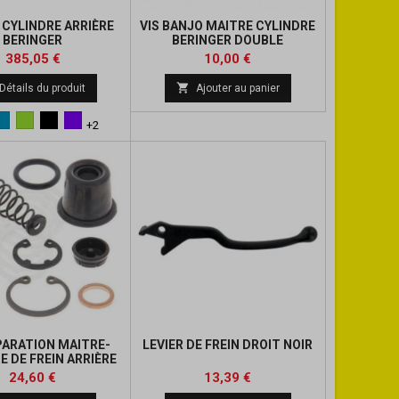
 CYLINDRE ARRIÈRE
VIS BANJO MAITRE CYLINDRE
BERINGER
BERINGER DOUBLE
Prix
Prix
Prix
385,05 €
10,00 €
de

Détails du produit
Ajouter au panier
base
l
Bleu
Vert
Noir
Violet
+2
PARATION MAITRE-
LEVIER DE FREIN DROIT NOIR
E DE FREIN ARRIÈRE
ALL BALLS
Prix
Prix
Prix
Prix
24,60 €
13,39 €