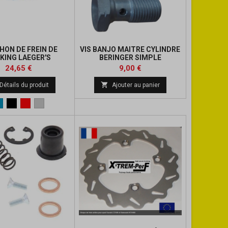
HON DE FREIN DE
VIS BANJO MAITRE CYLINDRE
KING LAEGER'S
BERINGER SIMPLE
Prix
Prix
Prix
24,65 €
9,00 €
de

Détails du produit
Ajouter au panier
base
Bleu
Noir
Rouge
Alu