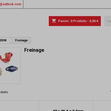
rs@outlook.com
shopping_cart
Panier:
0
Produits - 0,00 €
 2008
Freinage
Freinage
oduits.