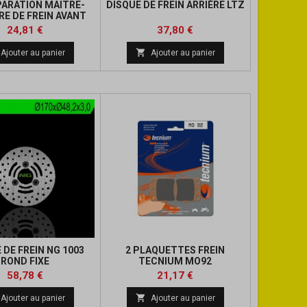
PARATION MAITRE-
DISQUE DE FREIN ARRIÈRE LTZ
RE DE FREIN AVANT
LTR /LTZ
Prix
Prix
Prix
Prix
24,81 €
37,80 €
de
de

Ajouter au panier
Ajouter au panier
base
base
 DE FREIN NG 1003
2 PLAQUETTES FREIN
ROND FIXE
TECNIUM MO92
Prix
Prix
Prix
Prix
58,78 €
21,17 €
de
de

Ajouter au panier
Ajouter au panier