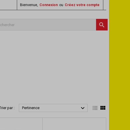
Bienvenue,
Connexion
ou
Créez votre compte




Trier par :
Pertinence