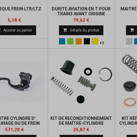
ISQUE FREIN LTR/LTZ
DURITE AVIATION EN T POUR
MAITRE
TRAINS AVANT ORIGINE
Prix
Prix
Prix
Prix
5,18 €
79,62 €
de
de



Ajouter au panier
Détails du produit
base
base
Bleu
Vert
Orange
Noir
Jaune
Meta
+3
ITRE CYLINDRE D'
KIT DE RECONDITIONNEMENT
KIT RÉ
AYAGE OU DE FREIN
DE MAÎTRE-CYLINDRE
CYLINDR
RINGER GAUCHE
Prix
Prix
Prix
Prix
571,20 €
25,87 €