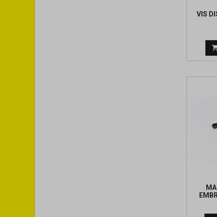
VIS D
MA
EMBR
BE