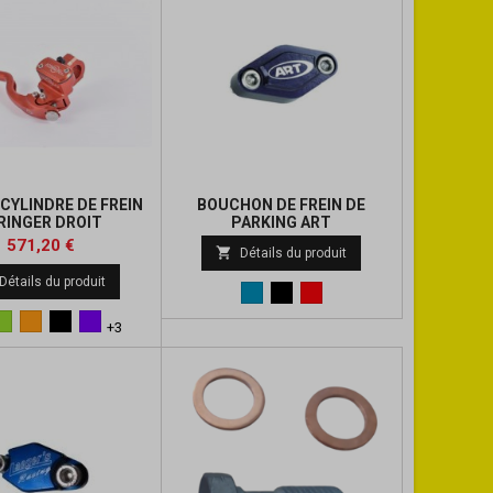
CYLINDRE DE FREIN
BOUCHON DE FREIN DE
RINGER DROIT
PARKING ART
Prix
Prix
Prix
571,20 €

Détails du produit
de
de
Détails du produit
Bleu
Noir
Rouge
base
base
Vert
Orange
Noir
Violet
+3