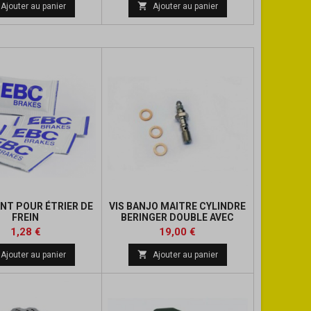
de
de

Ajouter au panier
Ajouter au panier
base
base
ANT POUR ÉTRIER DE
VIS BANJO MAITRE CYLINDRE
FREIN
BERINGER DOUBLE AVEC
PURGEUR
Prix
Prix
1,28 €
19,00 €

Ajouter au panier
Ajouter au panier