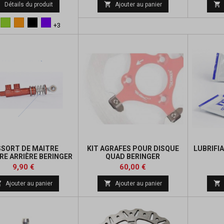
de
de



Détails du produit
Ajouter au panier
base
base
eu
Vert
Orange
Noir
Violet
+3
SSORT DE MAITRE
KIT AGRAFES POUR DISQUE
LUBRIFI
RE ARRIÈRE BERINGER
QUAD BERINGER
Prix
Prix
9,90 €
60,00 €



Ajouter au panier
Ajouter au panier