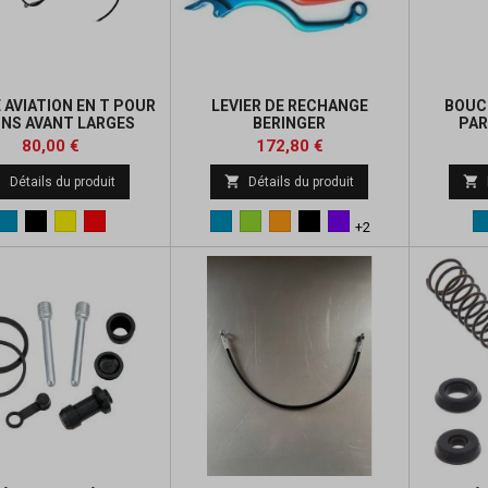
 AVIATION EN T POUR
LEVIER DE RECHANGE
BOUC
INS AVANT LARGES
BERINGER
PAR
Prix
Prix
Prix
Prix
80,00 €
172,80 €
de
de



Détails du produit
Détails du produit
base
base
Bleu
Noir
Jaune
Rouge
Bleu
Vert
Orange
Noir
Violet
+2