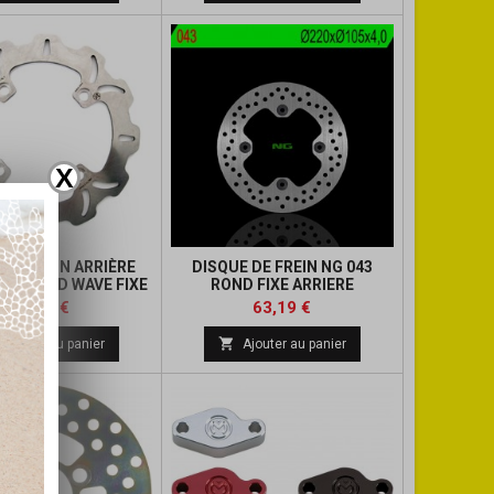
base
base
X
 DE FREIN ARRIÈRE
DISQUE DE FREIN NG 043
 HO47RID WAVE FIXE
ROND FIXE ARRIERE
Prix
Prix
Prix
Prix
88,61 €
63,19 €
de
de

Ajouter au panier
Ajouter au panier
base
base