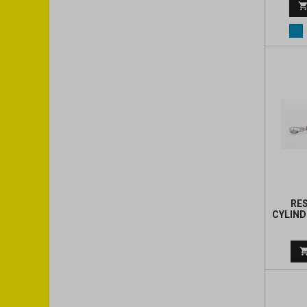
Bl
RE
CYLIND