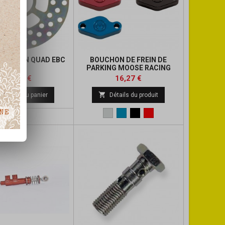
DE FREIN QUAD EBC
BOUCHON DE FREIN DE
PARKING MOOSE RACING
Prix
Prix
Prix
Prix
63,40 €
16,27 €
de
de

Ajouter au panier
Détails du produit
base
base
Metal
Bleu
Noir
Rouge