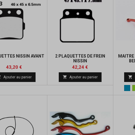
UETTES NISSIN AVANT
2 PLAQUETTES DE FREIN
MAITRE 
NISSIN
BE
Prix
Prix
Prix
Prix
43,20 €
42,24 €
de
de



Ajouter au panier
Ajouter au panier
base
base
Bleu