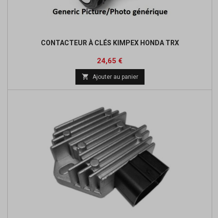
CONTACTEUR À CLÉS KIMPEX HONDA TRX
Prix
Prix
24,65 €
de

Ajouter au panier
base