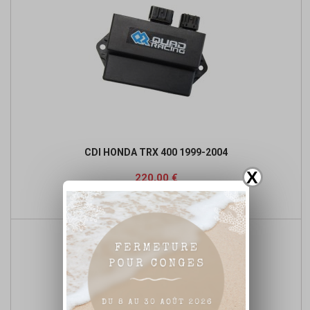
CDI HONDA TRX 400 1999-2004
X
Prix
220,00 €

Ajouter au panier