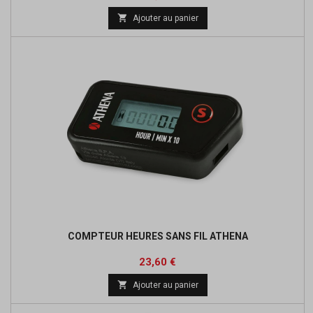
de

Ajouter au panier
base
COMPTEUR HEURES SANS FIL ATHENA
Prix
Prix
23,60 €
de

Ajouter au panier
base