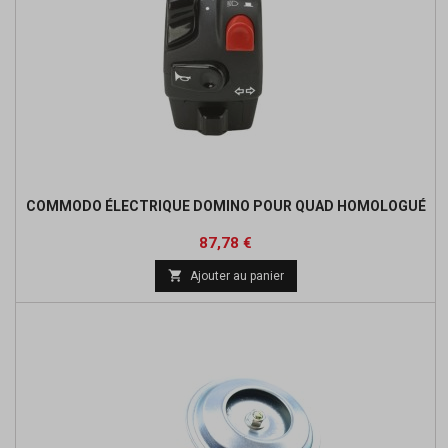
COMMODO ÉLECTRIQUE DOMINO POUR QUAD HOMOLOGUÉ
Prix
Prix
87,78 €
de

Ajouter au panier
base