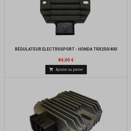
RÉGULATEUR ELECTROSPORT - HONDA TRX250/400
Prix
Prix
84,00 €
de

Ajouter au panier
base