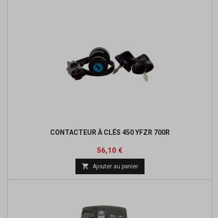
CONTACTEUR À CLÉS 450 YFZR 700R
Prix
56,10 €

Ajouter au panier