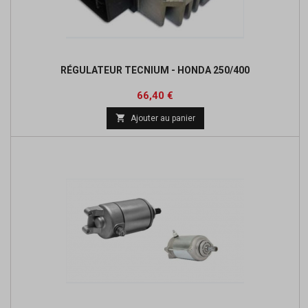
RÉGULATEUR TECNIUM - HONDA 250/400
Prix
Prix
66,40 €
de

Ajouter au panier
base