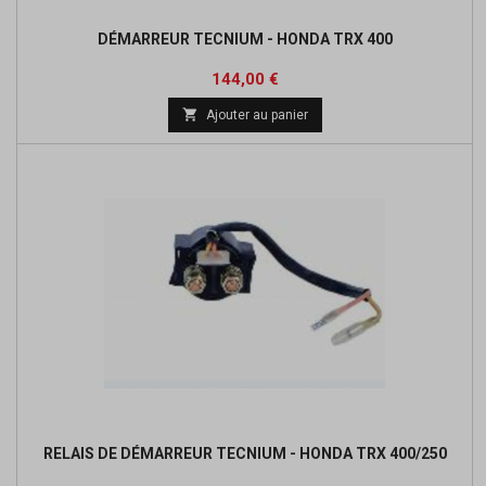
DÉMARREUR TECNIUM - HONDA TRX 400
Prix
Prix
144,00 €
de

Ajouter au panier
base
RELAIS DE DÉMARREUR TECNIUM - HONDA TRX 400/250