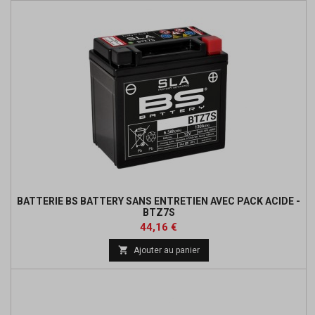
BATTERIE BS BATTERY SANS ENTRETIEN AVEC PACK ACIDE -
BTZ7S
Prix
Prix
44,16 €
de

Ajouter au panier
base