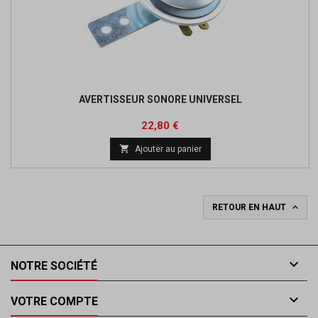
AVERTISSEUR SONORE UNIVERSEL
Prix
Prix
22,80 €
de

Ajouter au panier
base

RETOUR EN HAUT

NOTRE SOCIÉTÉ

VOTRE COMPTE