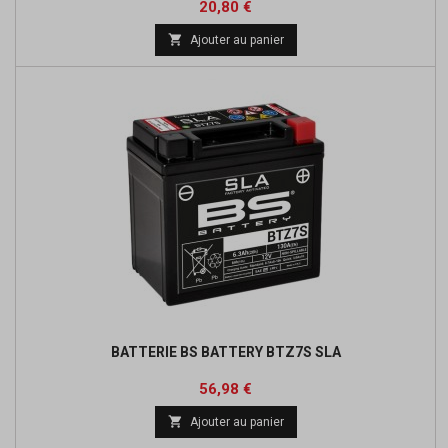
Prix
Prix
20,80 €
de

Ajouter au panier
base
BATTERIE BS BATTERY BTZ7S SLA
Prix
Prix
56,98 €
de

Ajouter au panier
base