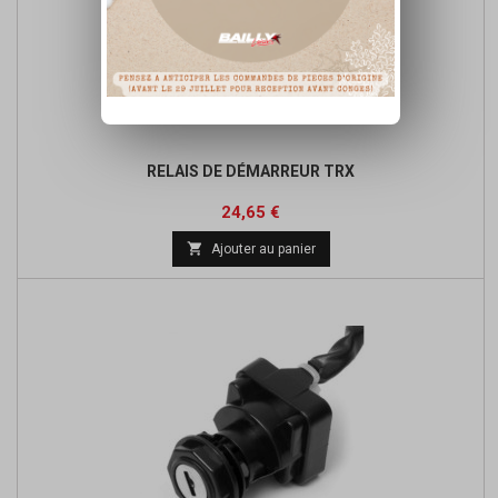
RELAIS DE DÉMARREUR TRX
Prix
Prix
24,65 €
de

Ajouter au panier
base