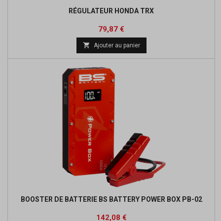
RÉGULATEUR HONDA TRX
Prix
Prix
79,87 €
de

Ajouter au panier
base
BOOSTER DE BATTERIE BS BATTERY POWER BOX PB-02
Prix
Prix
142,08 €