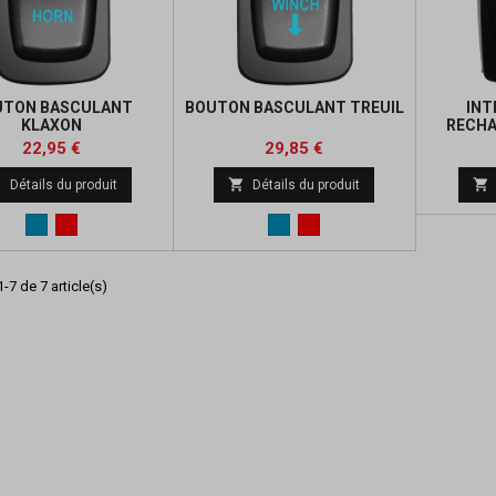
UTON BASCULANT
BOUTON BASCULANT TREUIL
INT
KLAXON
RECHA
Prix
Prix
Prix
Prix
22,95 €
29,85 €
de
de



Détails du produit
Détails du produit
base
base
Bleu
Rouge
Bleu
Rouge
-7 de 7 article(s)