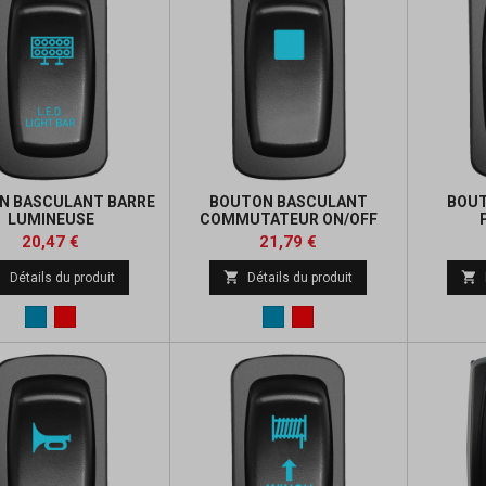
N BASCULANT BARRE
BOUTON BASCULANT
BOU
LUMINEUSE
COMMUTATEUR ON/OFF
Prix
Prix
Prix
Prix
20,47 €
21,79 €
de
de



Détails du produit
Détails du produit
base
base
Bleu
Rouge
Bleu
Rouge