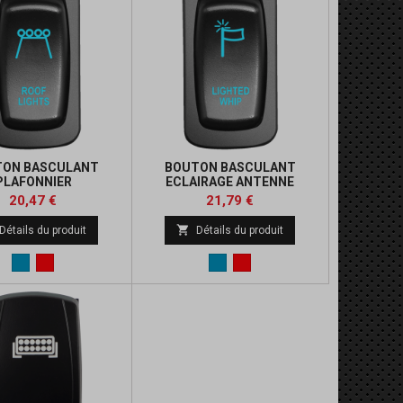
TON BASCULANT
BOUTON BASCULANT
PLAFONNIER
ECLAIRAGE ANTENNE
Prix
Prix
Prix
Prix
20,47 €
21,79 €
de
de

Détails du produit
Détails du produit
base
base
Bleu
Rouge
Bleu
Rouge