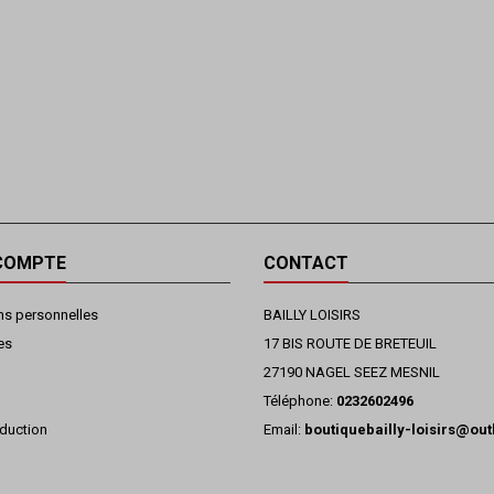
COMPTE
CONTACT
ns personnelles
BAILLY LOISIRS
es
17 BIS ROUTE DE BRETEUIL
27190 NAGEL SEEZ MESNIL
Téléphone:
0232602496
duction
Email:
boutiquebailly-loisirs@ou