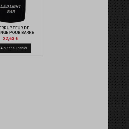
ERRUPTEUR DE
NGE POUR BARRE
D'ECLAIRAGE
Prix
Prix
22,63 €
de
Ajouter au panier
base