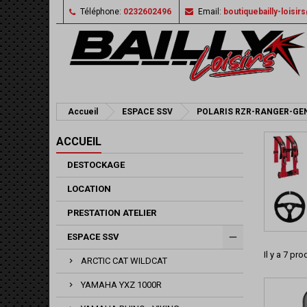
Téléphone:
0232602496
Email:
boutiquebailly-loisi
Accueil
ESPACE SSV
POLARIS RZR-RANGER-GE
ACCUEIL
DESTOCKAGE
LOCATION
PRESTATION ATELIER
ESPACE SSV
Il y a 7 pro
ARCTIC CAT WILDCAT
YAMAHA YXZ 1000R