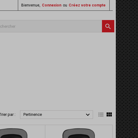
Bienvenue,
Connexion
ou
Créez votre compte




Trier par :
Pertinence