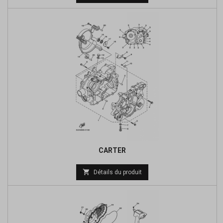
de
base
CARTER
Prix

Détails du produit
de
base