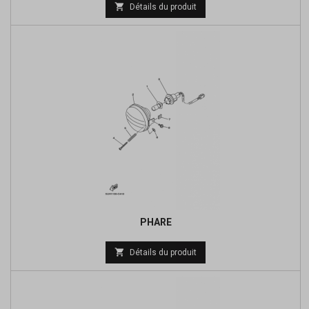
Prix

Détails du produit
de
base
PHARE
Prix

Détails du produit
de
base