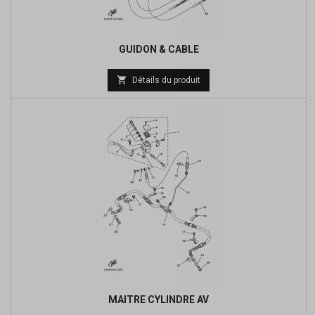
GUIDON & CABLE
Prix

Détails du produit
de
base
MAITRE CYLINDRE AV