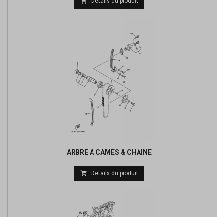

Détails du produit
de
base
ARBRE A CAMES & CHAINE
Prix

Détails du produit
de
base