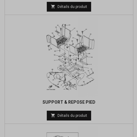
Prix

Détails du produit
de
base
SUPPORT & REPOSE PIED
Prix

Détails du produit
de
base