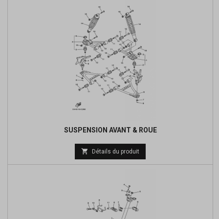
SUSPENSION AVANT & ROUE
Prix

Détails du produit
de
base