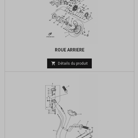
ROUE ARRIERE
Prix

Détails du produit
de
base