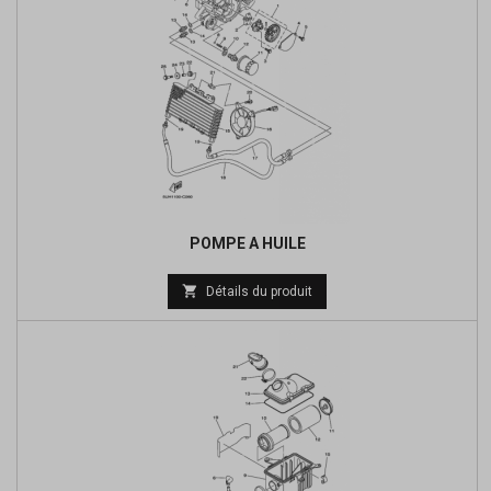
POMPE A HUILE
Prix

Détails du produit
de
base