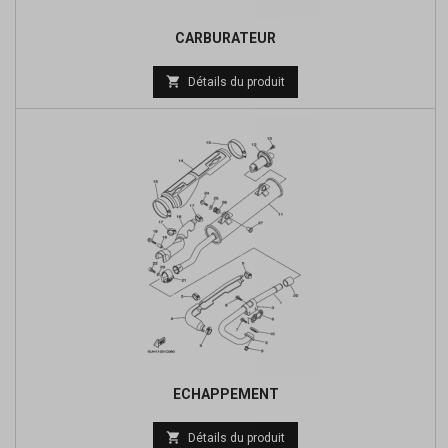
CARBURATEUR
Prix

Détails du produit
de
base
ECHAPPEMENT
Prix

Détails du produit