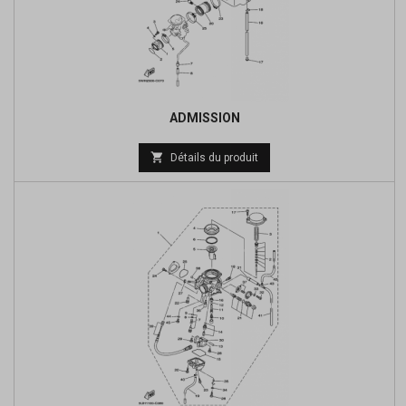
ADMISSION
Prix

Détails du produit
de
base