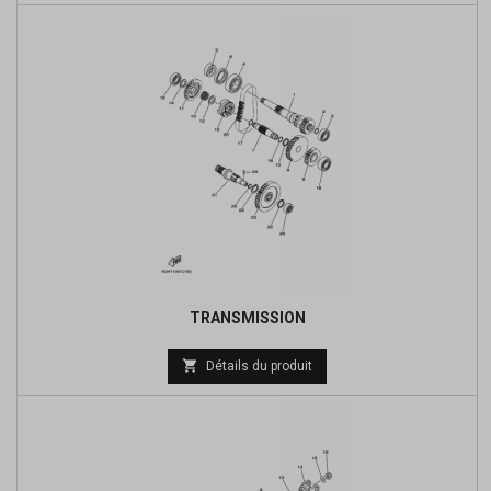
base
TRANSMISSION

Détails du produit