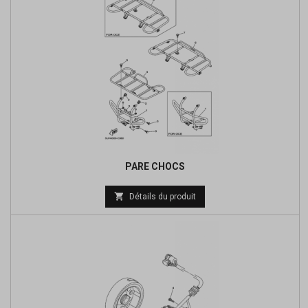
PARE CHOCS
Prix

Détails du produit
de
base