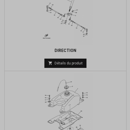
DIRECTION
Prix

Détails du produit
de
base