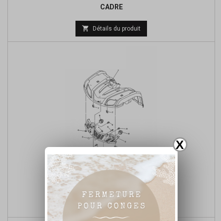
CADRE
Prix

Détails du produit
de
base
X
PARE BOUE AVANT

Détails du produit