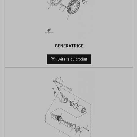
GENERATRICE
Prix

Détails du produit
de
base