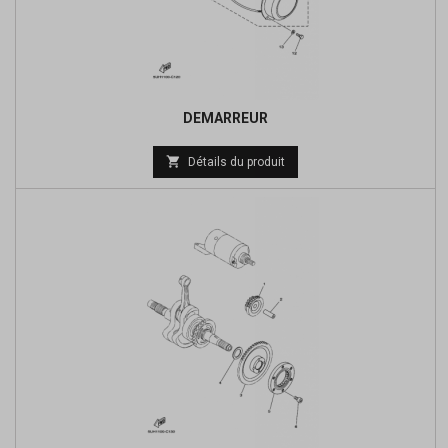
DEMARREUR
Prix

Détails du produit
de
base