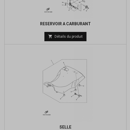
RESERVOIR A CARBURANT
Prix

Détails du produit
de
base
SELLE