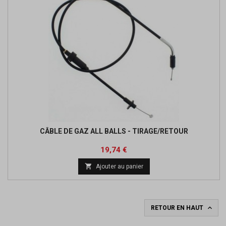
CÂBLE DE GAZ ALL BALLS - TIRAGE/RETOUR
Prix
Prix
19,74 €
de

Ajouter au panier
base

RETOUR EN HAUT