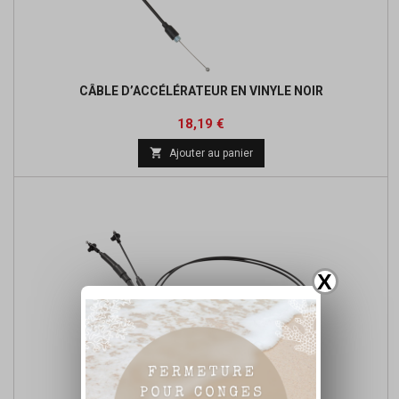
CÂBLE D’ACCÉLÉRATEUR EN VINYLE NOIR
Prix
Prix
18,19 €
de

Ajouter au panier
base
X