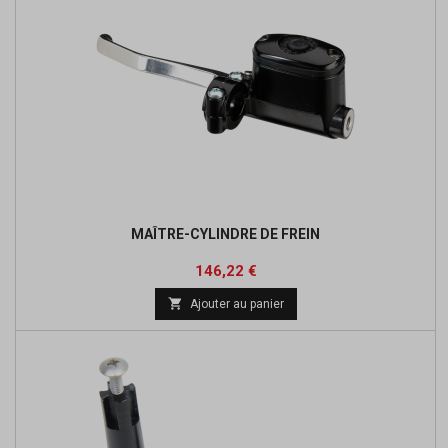
MAÎTRE-CYLINDRE DE FREIN
Prix
Prix
146,22 €
de

Ajouter au panier
base