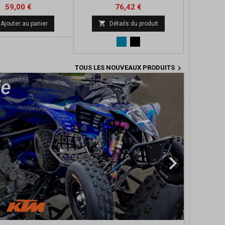
Prix
Prix
59,00 €
76,42 €

Ajouter au panier
Détails du produit
Bleu
Noir

TOUS LES NOUVEAUX PRODUITS
Suivant
