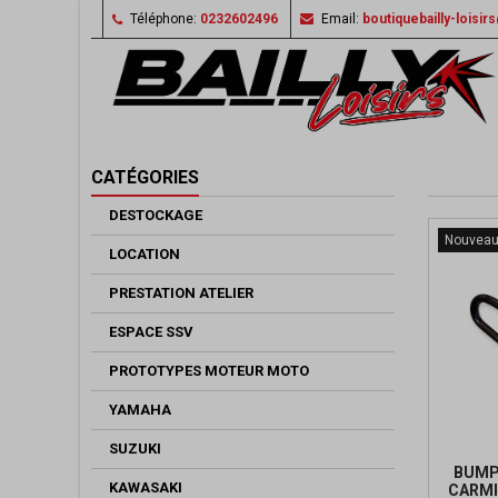
Téléphone:
0232602496
Email:
boutiquebailly-loisi
CATÉGORIES
DESTOCKAGE
Nouveau 
LOCATION
PRESTATION ATELIER
ESPACE SSV
PROTOTYPES MOTEUR MOTO
YAMAHA
SUZUKI
BUMP
KAWASAKI
CARMI