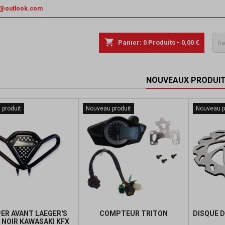
rs@outlook.com
shopping_cart
Panier:
0
Produits - 0,00 €
NOUVEAUX PRODUI
produit
Nouveau produit
Nouveau p
ER AVANT LAEGER'S
COMPTEUR TRITON
DISQUE D
 NOIR KAWASAKI KFX