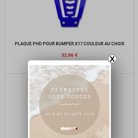
PLAQUE PHD POUR BUMPER X17 COULEUR AU CHOIX
Prix
32,86 €
X

Détails du produit