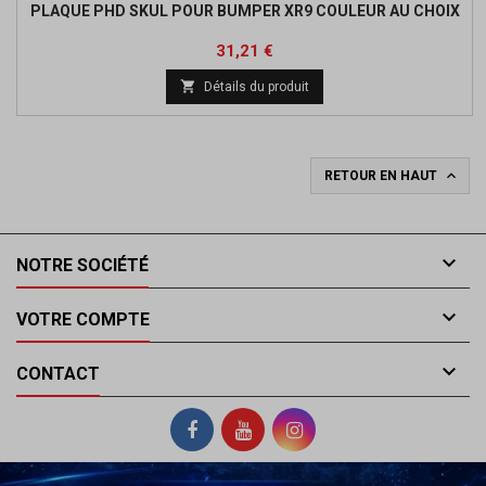
PLAQUE PHD SKUL POUR BUMPER XR9 COULEUR AU CHOIX
Prix
Prix
31,21 €
de

Détails du produit
base

RETOUR EN HAUT

NOTRE SOCIÉTÉ

VOTRE COMPTE

CONTACT