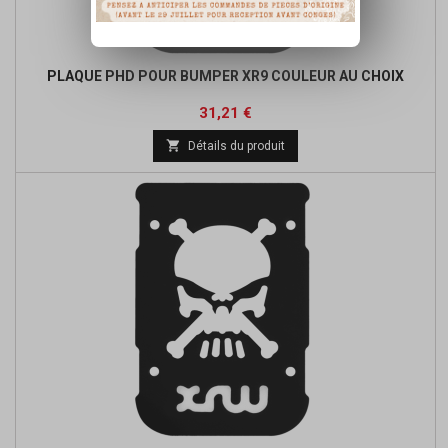
PLAQUE PHD POUR BUMPER XR9 COULEUR AU CHOIX
Prix
Prix
31,21 €
de

Détails du produit
base