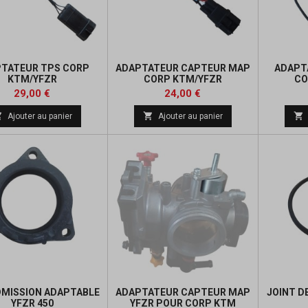
TATEUR TPS CORP
ADAPTATEUR CAPTEUR MAP
ADAPT
KTM/YFZR
CORP KTM/YFZR
CO
Prix
Prix
29,00 €
24,00 €



Ajouter au panier
Ajouter au panier
DMISSION ADAPTABLE
ADAPTATEUR CAPTEUR MAP
JOINT D
YFZR 450
YFZR POUR CORP KTM