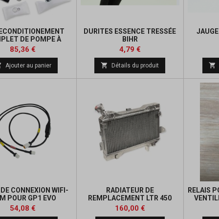
RECONDITIONEMENT
DURITES ESSENCE TRESSÉE
JAUGE
PLET DE POMPE À
BIHR
SSENCE YAMAHA
Prix
Prix
Prix
85,36 €
4,79 €
de



Ajouter au panier
Détails du produit
base
 DE CONNEXION WIFI-
RADIATEUR DE
RELAIS 
M POUR GP1 EVO
REMPLACEMENT LTR 450
VENTIL
Prix
Prix
Prix
54,08 €
160,00 €