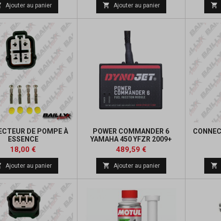
de



Ajouter au panier
Ajouter au panier
base
CTEUR DE POMPE À
POWER COMMANDER 6
CONNEC
ESSENCE
YAMAHA 450 YFZR 2009+
Prix
Prix
Prix
18,00 €
489,59 €
de



Ajouter au panier
Ajouter au panier
base