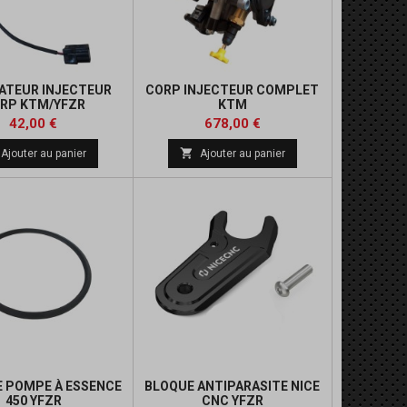
ATEUR INJECTEUR
CORP INJECTEUR COMPLET
RP KTM/YFZR
KTM
Prix
Prix
42,00 €
678,00 €

Ajouter au panier
Ajouter au panier
E POMPE À ESSENCE
BLOQUE ANTIPARASITE NICE
450 YFZR
CNC YFZR