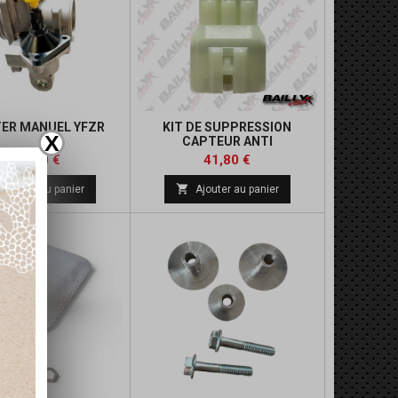
ER MANUEL YFZR
KIT DE SUPPRESSION
X
CAPTEUR ANTI
RETOURNEMENT YFZR
Prix
Prix
133,00 €
41,80 €

Ajouter au panier
Ajouter au panier