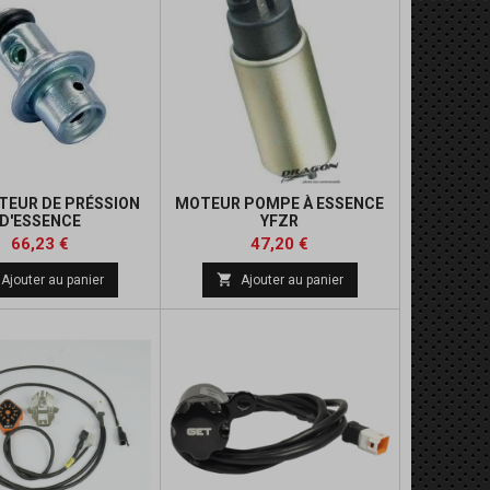
TEUR DE PRÉSSION
MOTEUR POMPE À ESSENCE
D'ESSENCE
YFZR
Prix
Prix
Prix
Prix
66,23 €
47,20 €
de
de

Ajouter au panier
Ajouter au panier
base
base