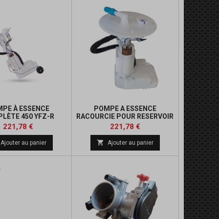
PE À ESSENCE
POMPE A ESSENCE
LÈTE 450 YFZ-R
RACOURCIE POUR RESERVOIR
GROS VOLUME 450 YFZR
Prix
Prix
Prix
Prix
221,78 €
221,78 €
de
de

Ajouter au panier
Ajouter au panier
base
base