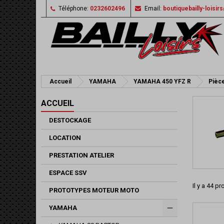
Téléphone:
0232602496
Email:
boutiquebailly-loisi
Accueil
YAMAHA
YAMAHA 450 YFZ R
Pièce
ACCUEIL
DESTOCKAGE
LOCATION
PRESTATION ATELIER
ESPACE SSV
Il y a 44 pr
PROTOTYPES MOTEUR MOTO
YAMAHA