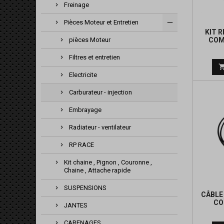
Freinage
Pièces Moteur et Entretien
KIT 
COM
pièces Moteur
E
Filtres et entretien
Electricite
Carburateur - injection
Embrayage
Radiateur - ventilateur
RP RACE
Kit chaine , Pignon , Couronne ,
Chaine , Attache rapide
SUSPENSIONS
CÂBLE
CO
JANTES
CARENAGES