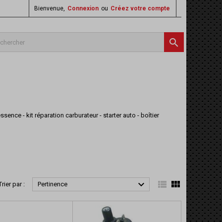
Bienvenue,
Connexion
ou
Créez votre compte

essence - kit réparation carburateur - starter auto - boîtier



Trier par :
Pertinence