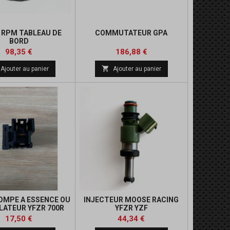
 RPM TABLEAU DE
COMMUTATEUR GPA
BORD
Prix
Prix
98,35 €
186,88 €

Ajouter au panier
Ajouter au panier
POMPE A ESSENCE OU
INJECTEUR MOOSE RACING
LATEUR YFZR 700R
YFZR YZF
Prix
Prix
17,50 €
44,34 €