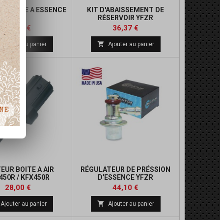
DE POMPE A ESSENCE
KIT D'ABAISSEMENT DE
YFZR
RÉSERVOIR YFZR
Prix
Prix
12,00 €
36,37 €

Ajouter au panier
Ajouter au panier
EUR BOITE A AIR
RÉGULATEUR DE PRÉSSION
450R / KFX450R
D'ESSENCE YFZR
Prix
Prix
Prix
28,00 €
44,10 €
de

Ajouter au panier
Ajouter au panier
base