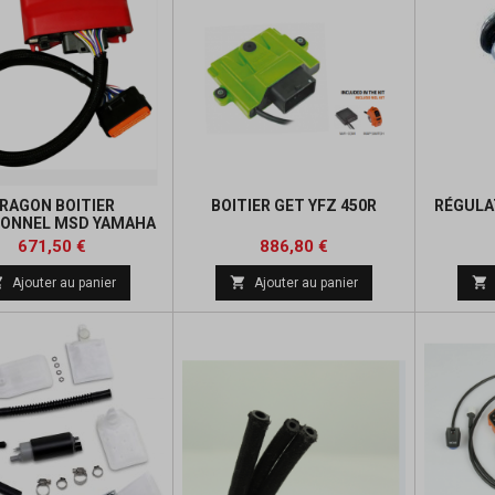
RAGON BOITIER
BOITIER GET YFZ 450R
RÉGULA
IONNEL MSD YAMAHA
YFZ 450R
Prix
Prix
Prix
671,50 €
886,80 €
de



Ajouter au panier
Ajouter au panier
base