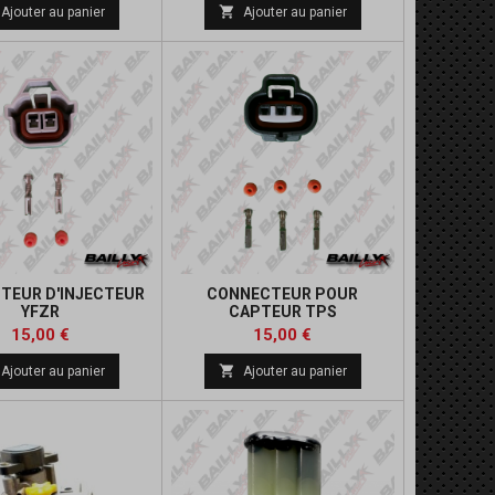

Ajouter au panier
Ajouter au panier
TEUR D'INJECTEUR
CONNECTEUR POUR
YFZR
CAPTEUR TPS
Prix
Prix
15,00 €
15,00 €

Ajouter au panier
Ajouter au panier