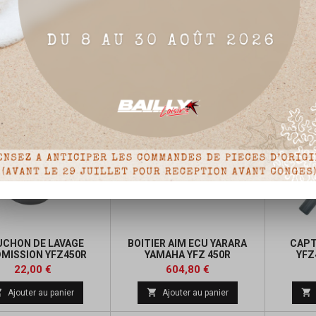
START SPRAY D AIDE
CLIPS DE VERROUILLAGE
FILTRE 
ÉMARRAGE MOTEUR
POUR RACCORD RAPIDE
Prix
6,00 €

Ajouter au panier


Ajouter au panier
CHON DE LAVAGE
BOITIER AIM ECU YARARA
CAPT
DMISSION YFZ450R
YAMAHA YFZ 450R
YFZ
Prix
Prix
Prix
22,00 €
604,80 €
de



Ajouter au panier
Ajouter au panier
base