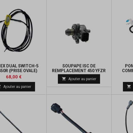
EX DUAL SWITCH-5
SOUPAPE ISC DE
POM
50R (PRISE OVALE)
REMPLACEMENT 450 YFZR
COMP
Prix
Prix
68,00 €

Ajouter au panier
de


Ajouter au panier
base