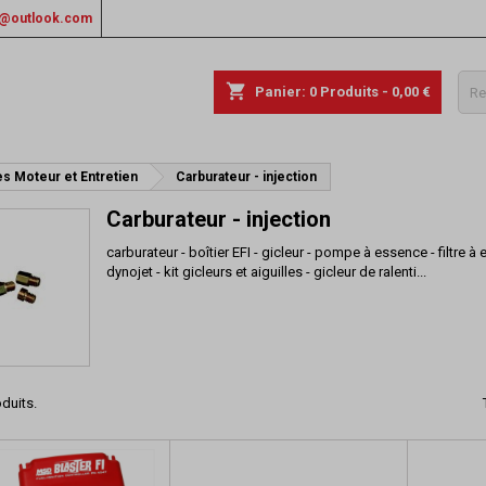
rs@outlook.com
shopping_cart
Panier:
0
Produits - 0,00 €
s Moteur et Entretien
Carburateur - injection
Carburateur - injection
carburateur - boîtier EFI - gicleur - pompe à essence - filtre à 
dynojet - kit gicleurs et aiguilles - gicleur de ralenti...
oduits.