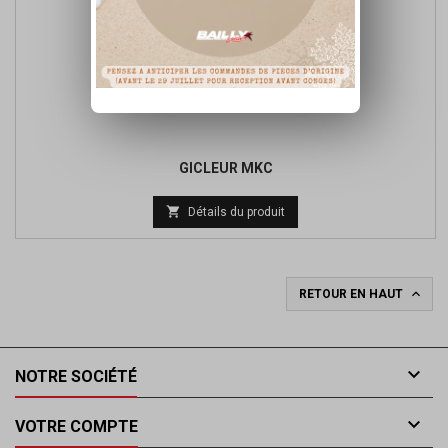
GICLEUR MKC
Prix

Détails du produit
de
base

RETOUR EN HAUT

NOTRE SOCIÉTÉ

VOTRE COMPTE