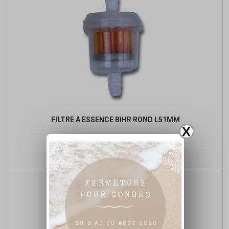
FILTRE À ESSENCE BIHR ROND L51MM
X
Prix
Prix
4,80 €
de

Ajouter au panier
base