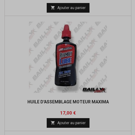
de

Ajouter au panier
base
HUILE D'ASSEMBLAGE MOTEUR MAXIMA
Prix
17,00 €

Ajouter au panier