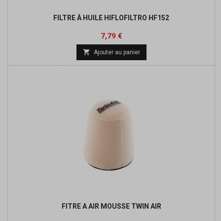
FILTRE À HUILE HIFLOFILTRO HF152
Prix
Prix
7,79 €
de

Ajouter au panier
base
FITRE A AIR MOUSSE TWIN AIR