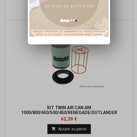
Prix

Ajouter au panier
de
base
KIT TWIN AIR CAN AM
1000/800/650/500/450/RENEGADE/OUTLANDER
Prix
Prix
62,28 €
de

Ajouter au panier
base