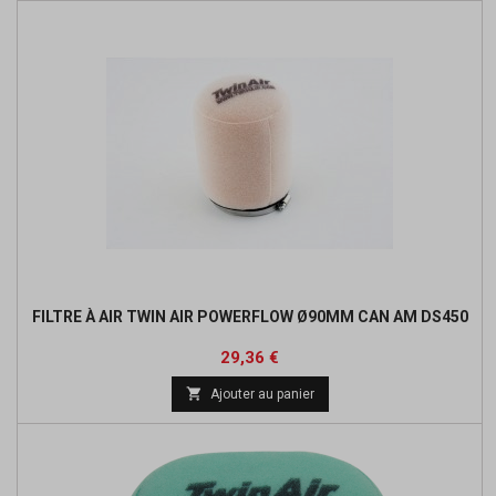
FILTRE À AIR TWIN AIR POWERFLOW Ø90MM CAN AM DS450
Prix
Prix
29,36 €
de

Ajouter au panier
base