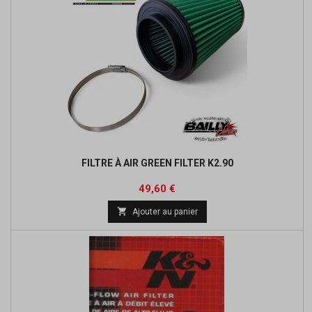
FILTRE À AIR GREEN FILTER K2.90
Prix
Prix
49,60 €
de

Ajouter au panier
base