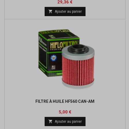
Prix
Prix
29,36 €
de

Ajouter au panier
base
FILTRE À HUILE HF560 CAN-AM
Prix
Prix
5,00 €
de

Ajouter au panier
base