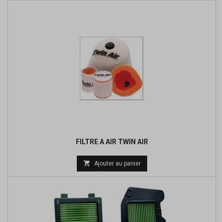
FILTRE A AIR TWIN AIR
Prix

Ajouter au panier
de
base