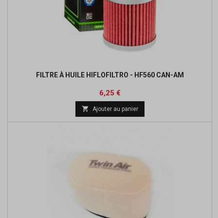
FILTRE À HUILE HIFLOFILTRO - HF560 CAN-AM
Prix
6,25 €

Ajouter au panier