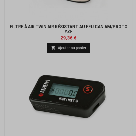
FILTRE À AIR TWIN AIR RÉSISTANT AU FEU CAN AM/PROTO
YZF
Prix
Prix
29,36 €
de

Ajouter au panier
base