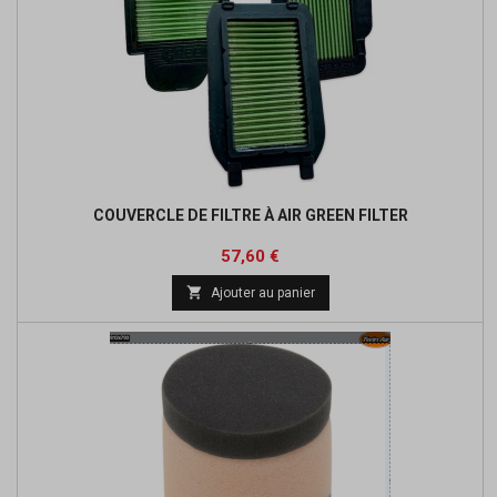
COUVERCLE DE FILTRE À AIR GREEN FILTER
Prix
Prix
57,60 €
de

Ajouter au panier
base