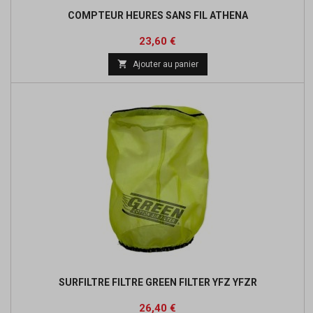
COMPTEUR HEURES SANS FIL ATHENA
Prix
Prix
23,60 €
de

Ajouter au panier
base
SURFILTRE FILTRE GREEN FILTER YFZ YFZR
Prix
Prix
26,40 €