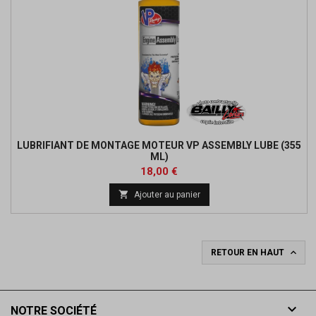
LUBRIFIANT DE MONTAGE MOTEUR VP ASSEMBLY LUBE (355
ML)
Prix
18,00 €

Ajouter au panier

RETOUR EN HAUT

NOTRE SOCIÉTÉ