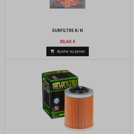
SURFILTRE K/ N
Prix
30,60 €

Ajouter au panier