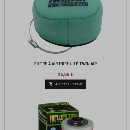
FILTRE À AIR PRÉHUILÉ TWIN AIR
Prix
Prix
26,86 €
de

Ajouter au panier
base