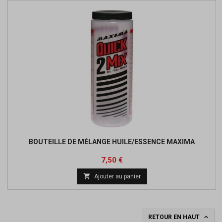
BOUTEILLE DE MÉLANGE HUILE/ESSENCE MAXIMA
Prix
Prix
7,50 €
de

Ajouter au panier
base

RETOUR EN HAUT