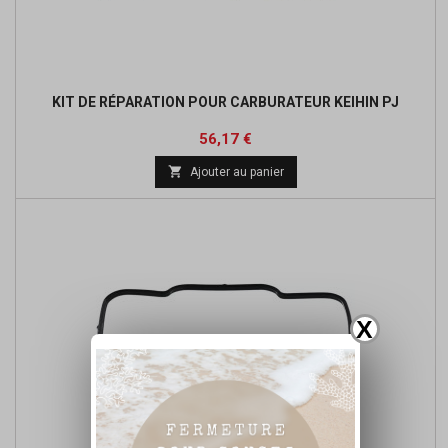
KIT DE RÉPARATION POUR CARBURATEUR KEIHIN PJ
Prix
56,17 €

Ajouter au panier
X