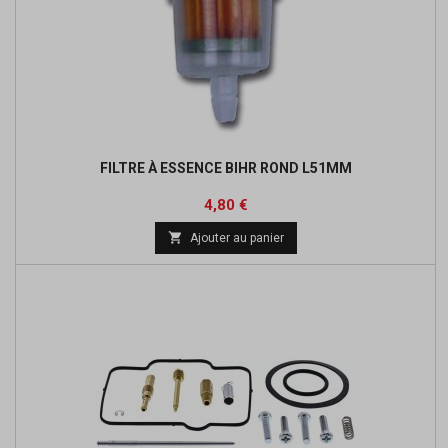
FILTRE À ESSENCE BIHR ROND L51MM
Prix
Prix
4,80 €
de

Ajouter au panier
base