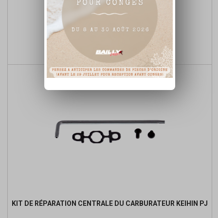
JOINT DE CUVE KEIHIN PJ
Prix
12,62 €

Ajouter au panier
KIT DE RÉPARATION CENTRALE DU CARBURATEUR KEIHIN PJ