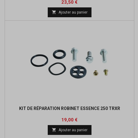
Prix
23,50 €

Ajouter au panier
KIT DE RÉPARATION ROBINET ESSENCE 250 TRXR
Prix
19,00 €

Ajouter au panier