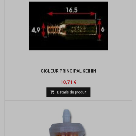
GICLEUR PRINCIPAL KEIHIN
Prix
Prix
10,71 €
de

Détails du produit
base