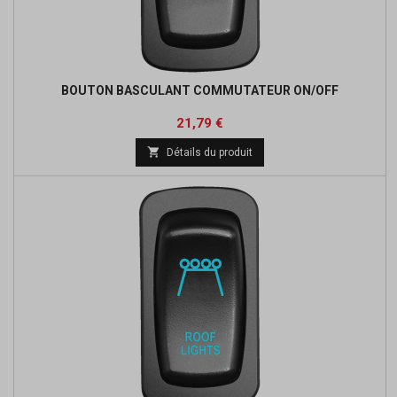
BOUTON BASCULANT COMMUTATEUR ON/OFF
Prix
Prix
21,79 €
de

Détails du produit
base