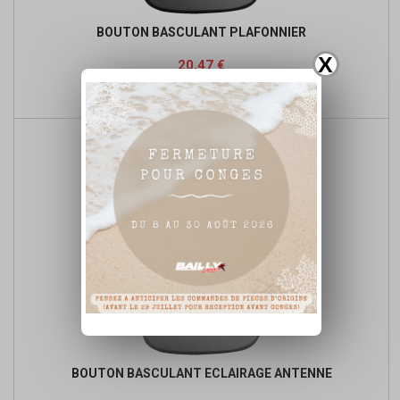
BOUTON BASCULANT PLAFONNIER
X
Prix
Prix
20,47 €
de

Détails du produit
base
BOUTON BASCULANT ECLAIRAGE ANTENNE