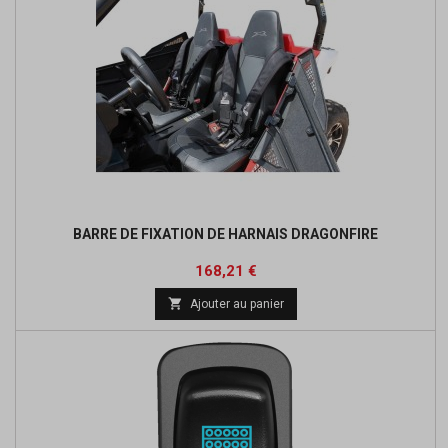
BARRE DE FIXATION DE HARNAIS DRAGONFIRE
Prix
Prix
168,21 €
de

Ajouter au panier
base