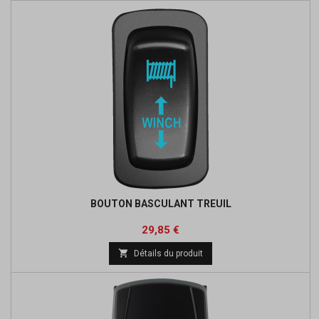
BOUTON BASCULANT TREUIL
Prix
Prix
29,85 €
de

Détails du produit
base