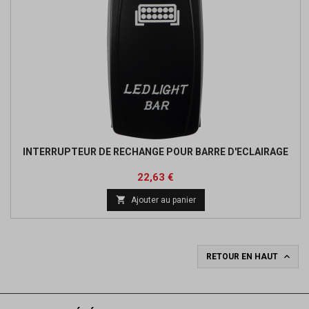
INTERRUPTEUR DE RECHANGE POUR BARRE D'ECLAIRAGE
Prix
Prix
22,63 €
de

Ajouter au panier
base

RETOUR EN HAUT