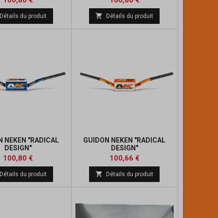
100,80 €
100,80 €
de
de

Détails du produit
Détails du produit
base
base
N NEKEN "RADICAL
GUIDON NEKEN "RADICAL
DESIGN"
DESIGN"
Prix
Prix
Prix
Prix
100,80 €
100,66 €
de
de

Détails du produit
Détails du produit
base
base