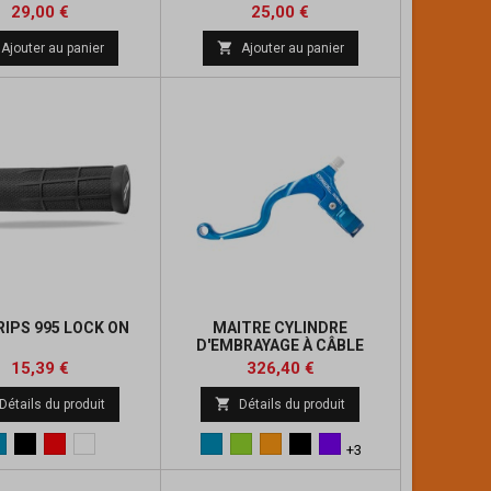
Prix
Prix
29,00 €
25,00 €

Ajouter au panier
Ajouter au panier
RIPS 995 LOCK ON
MAITRE CYLINDRE
D'EMBRAYAGE À CÂBLE
BERINGER
Prix
Prix
Prix
Prix
15,39 €
326,40 €
de
de

Détails du produit
Détails du produit
base
base
Bleu
Noir
Rouge
blanc
Bleu
Vert
Orange
Noir
Violet
+3