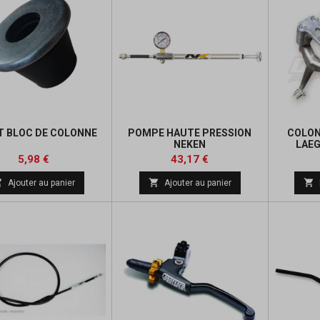
T BLOC DE COLONNE
POMPE HAUTE PRESSION
COLON
NEKEN
LAEG
Prix
Prix
Prix
5,98 €
43,17 €
de



Ajouter au panier
Ajouter au panier
base