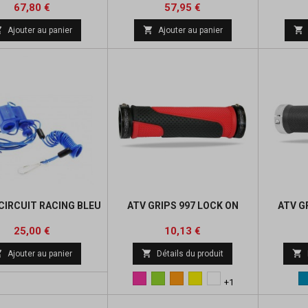
Prix
Prix
Prix
67,80 €
57,95 €
de



Ajouter au panier
Ajouter au panier
base
CIRCUIT RACING BLEU
ATV GRIPS 997 LOCK ON
ATV G
Prix
Prix
Prix
25,00 €
10,13 €
de



Ajouter au panier
Détails du produit
base
Rose
Vert
Orange
Jaune
blanc
+1