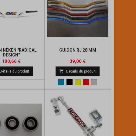
N NEKEN "RADICAL
GUIDON RJ 28 MM
DESIGN"
Prix
Prix
Prix
100,66 €
39,00 €
de

Détails du produit
Détails du produit
base
Bleu
Noir
Jaune
Rouge
Alu