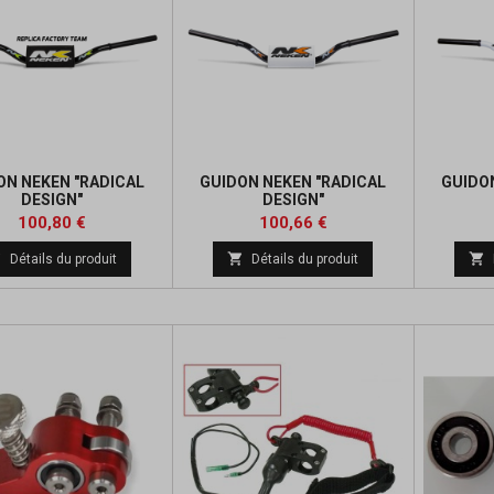
ON NEKEN "RADICAL
GUIDON NEKEN "RADICAL
GUIDO
DESIGN"
DESIGN"
Prix
Prix
Prix
Prix
100,80 €
100,66 €
de
de



Détails du produit
Détails du produit
base
base