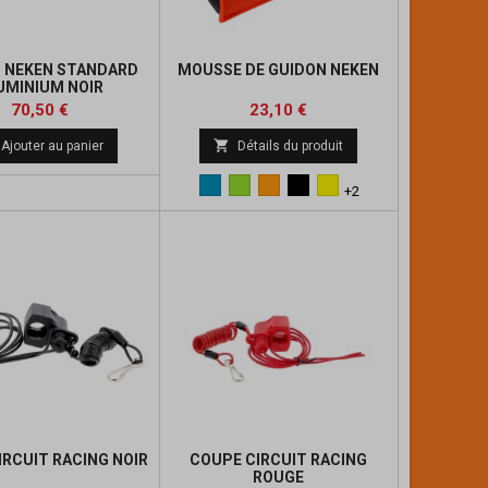
 NEKEN STANDARD
MOUSSE DE GUIDON NEKEN
UMINIUM NOIR
Prix
Prix
Prix
70,50 €
23,10 €
de

Ajouter au panier
Détails du produit
base
Bleu
Vert
Orange
Noir
Jaune
+2
IRCUIT RACING NOIR
COUPE CIRCUIT RACING
ROUGE