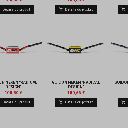
100,66 €
100,80 €
de
de



Détails du produit
Détails du produit
base
base
ON NEKEN "RADICAL
GUIDON NEKEN "RADICAL
GUIDO
DESIGN"
DESIGN"
Prix
Prix
Prix
Prix
100,80 €
100,66 €
de
de



Détails du produit
Détails du produit
base
base