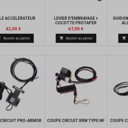
LE ACCELERATEUR
LEVIER D'EMBRAYAGE +
GUIDON
COCOTTE PROTAPER
AL
PROFILE NOIR
Prix
Prix
42,00 €
67,00 €



Ajouter au panier
Ajouter au panier
CIRCUIT PRO-ARMOR
COUPE CIRCUIT XRW TYPE NF
COUPE C