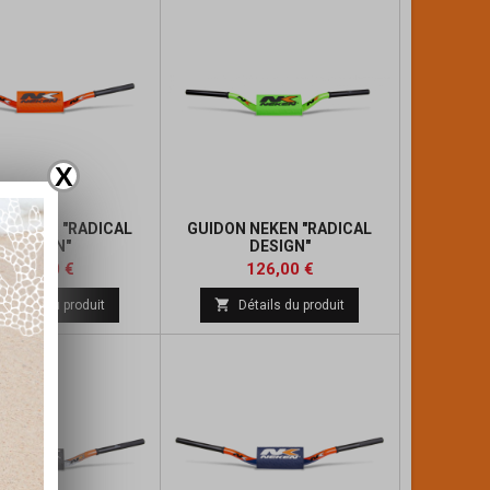
X
N NEKEN "RADICAL
GUIDON NEKEN "RADICAL
DESIGN"
DESIGN"
Prix
Prix
126,00 €
126,00 €

Détails du produit
Détails du produit