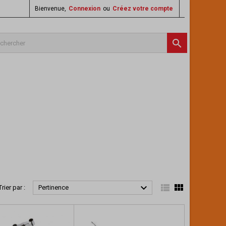
Bienvenue,
Connexion
ou
Créez votre compte




Trier par :
Pertinence