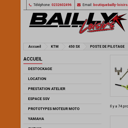
Téléphone:
0232602496
Email:
boutiquebailly-loisi
Accueil
KTM
450 SX
POSTE DE PILOTAGE
ACCUEIL
DESTOCKAGE
LOCATION
PRESTATION ATELIER
ESPACE SSV
Il y a 74 pr
PROTOTYPES MOTEUR MOTO
YAMAHA