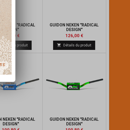
N NEKEN "RADICAL
GUIDON NEKEN "RADICAL
DESIGN"
DESIGN"
Prix
Prix
126,00 €
126,00 €

Détails du produit
Détails du produit
N NEKEN "RADICAL
GUIDON NEKEN "RADICAL
DESIGN"
DESIGN"
Prix
Prix
Prix
Prix