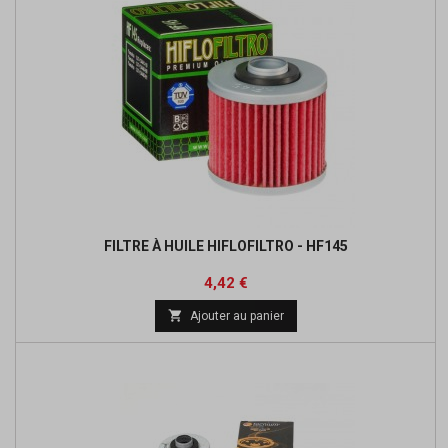
FILTRE À HUILE HIFLOFILTRO - HF145
Prix
Prix
4,42 €
de

Ajouter au panier
base