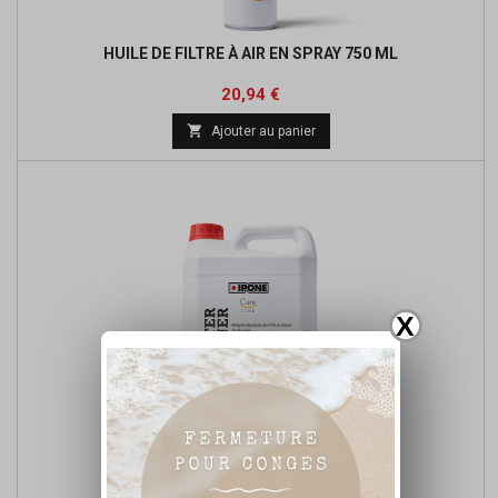
HUILE DE FILTRE À AIR EN SPRAY 750 ML
Prix
Prix
20,94 €
de

Ajouter au panier
base
X
NETTOYANT FILTRES À AIR 5L