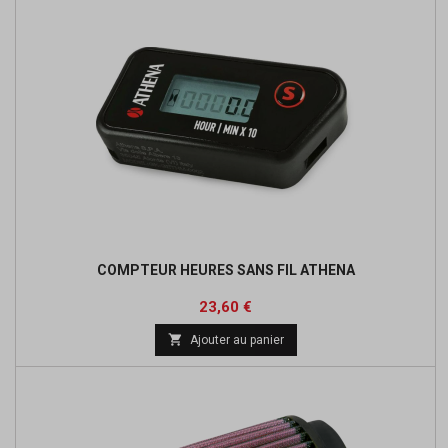
COMPTEUR HEURES SANS FIL ATHENA
Prix
Prix
23,60 €
de

Ajouter au panier
base