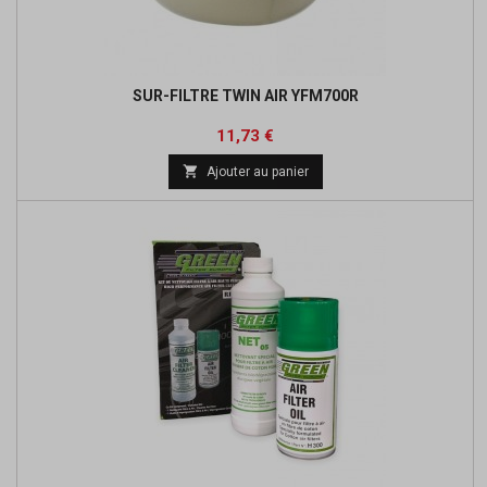
SUR-FILTRE TWIN AIR YFM700R
Prix
Prix
11,73 €
de

Ajouter au panier
base