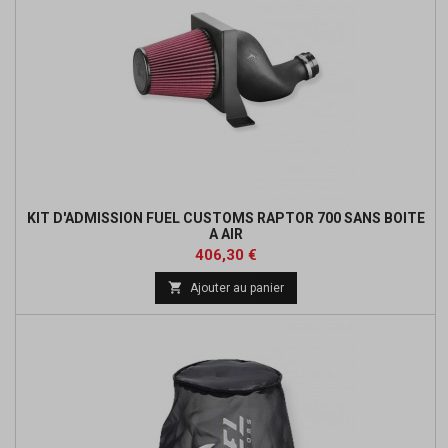
KIT D'ADMISSION FUEL CUSTOMS RAPTOR 700 SANS BOITE
A AIR
Prix
Prix
406,30 €
de

Ajouter au panier
base