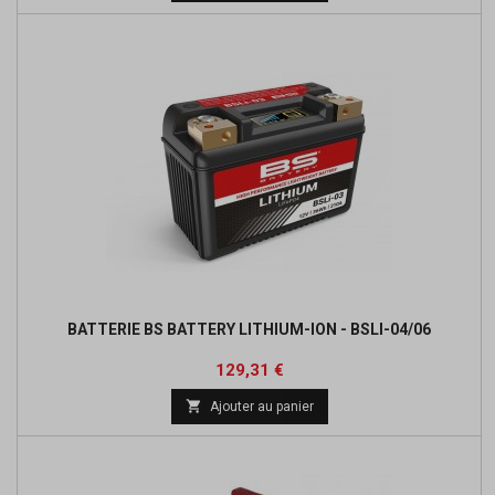
base
BATTERIE BS BATTERY LITHIUM-ION - BSLI-04/06
Prix
Prix
129,31 €
de

Ajouter au panier
base