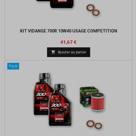
KIT VIDANGE 700R 10W40 USAGE COMPETITION
Prix
Prix
41,67 €
de

Ajouter au panier
base
Pack