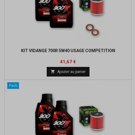
KIT VIDANGE 700R 5W40 USAGE COMPETITION
Prix
Prix
41,67 €
de

Ajouter au panier
base
Pack