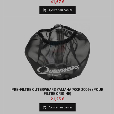
Prix
Prix
41,67 €
de

Ajouter au panier
base
PRE-FILTRE OUTERWEARS YAMAHA 700R 2006+ (POUR
FILTRE ORIGINE)
Prix
Prix
21,25 €
de

Ajouter au panier
base