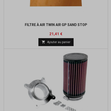
FILTRE À AIR TWIN AIR GP SAND STOP
Prix
Prix
21,41 €
de

Ajouter au panier
base