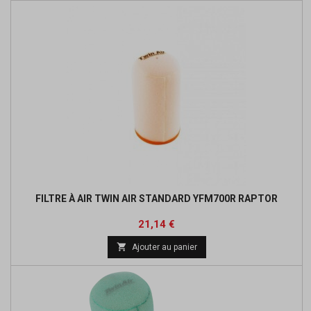
FILTRE À AIR TWIN AIR STANDARD YFM700R RAPTOR
Prix
Prix
21,14 €
de

Ajouter au panier
base