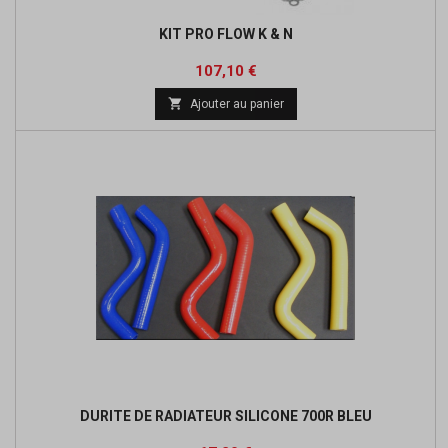
KIT PRO FLOW K & N
Prix
Prix
107,10 €
de

Ajouter au panier
base
DURITE DE RADIATEUR SILICONE 700R BLEU