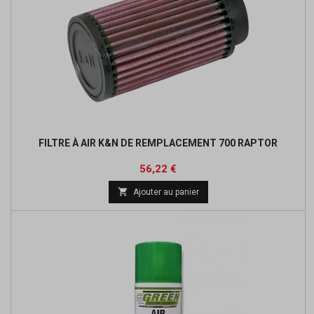
FILTRE À AIR K&N DE REMPLACEMENT 700 RAPTOR
Prix
Prix
56,22 €
de

Ajouter au panier
base