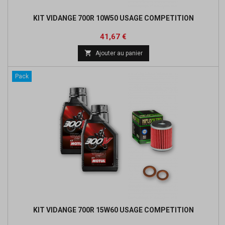
KIT VIDANGE 700R 10W50 USAGE COMPETITION
Prix
Prix
41,67 €
de

Ajouter au panier
base
Pack
KIT VIDANGE 700R 15W60 USAGE COMPETITION