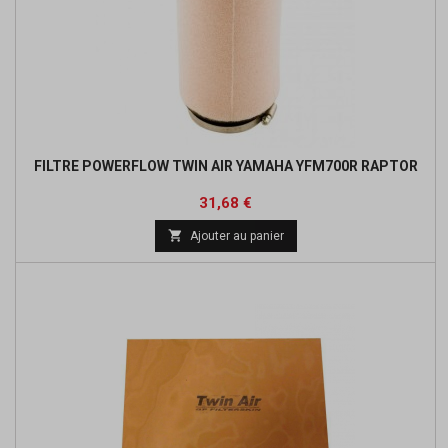
FILTRE POWERFLOW TWIN AIR YAMAHA YFM700R RAPTOR
Prix
Prix
31,68 €
de

Ajouter au panier
base