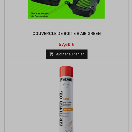
COUVERCLE DE BOITE A AIR GREEN
Prix
Prix
57,60 €
de

Ajouter au panier
base