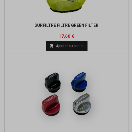
SURFILTRE FILTRE GREEN FILTER
Prix
Prix
17,60 €
de

Ajouter au panier
base