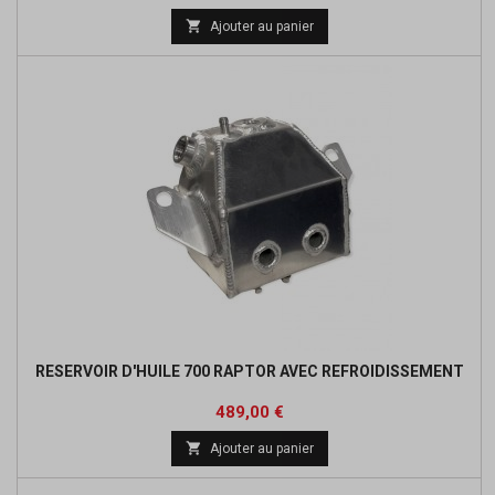
de

Ajouter au panier
base
RESERVOIR D'HUILE 700 RAPTOR AVEC REFROIDISSEMENT
Prix
489,00 €

Ajouter au panier