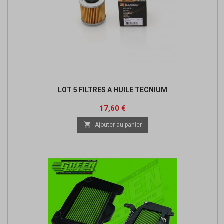
LOT 5 FILTRES A HUILE TECNIUM
Prix
Prix
17,60 €
de

Ajouter au panier
base