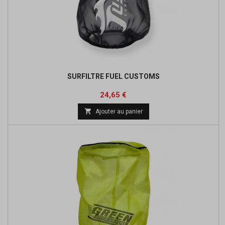
SURFILTRE FUEL CUSTOMS
Prix
Prix
24,65 €
de

Ajouter au panier
base