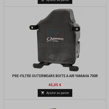
de
base
PRE-FILTRE OUTERWEARS BOITE A AIR YAMAHA 700R
Prix
Prix
45,05 €
de

Ajouter au panier
base