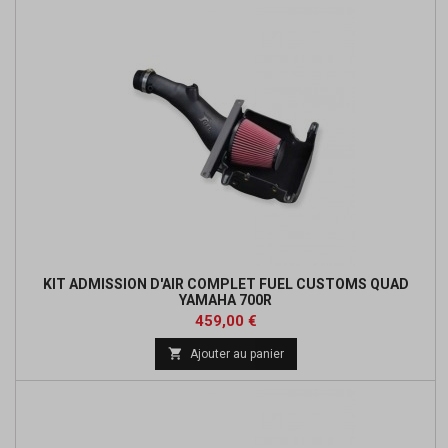
KIT ADMISSION D'AIR COMPLET FUEL CUSTOMS QUAD
YAMAHA 700R
Prix
Prix
459,00 €
de

Ajouter au panier
base