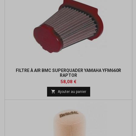
FILTRE À AIR BMC SUPERQUADER YAMAHA YFM660R
RAPTOR
Prix
Prix
58,08 €
de

Ajouter au panier
base