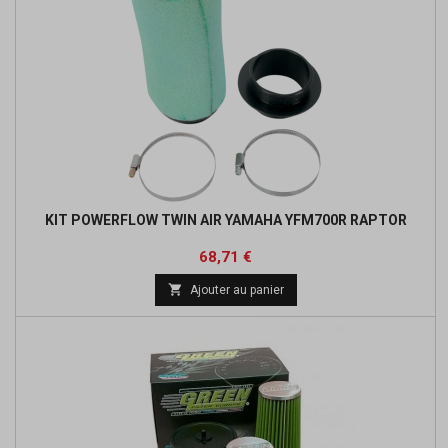
KIT POWERFLOW TWIN AIR YAMAHA YFM700R RAPTOR
Prix
Prix
68,71 €
de

Ajouter au panier
base