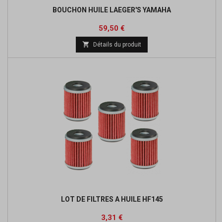
BOUCHON HUILE LAEGER'S YAMAHA
Prix
Prix
59,50 €
de

Détails du produit
base
LOT DE FILTRES A HUILE HF145
Prix
Prix
3,31 €