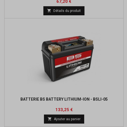
Prix
Prix
67,20 €
de

Détails du produit
base
BATTERIE BS BATTERY LITHIUM-ION - BSLI-05
Prix
Prix
133,25 €
de

Ajouter au panier
base