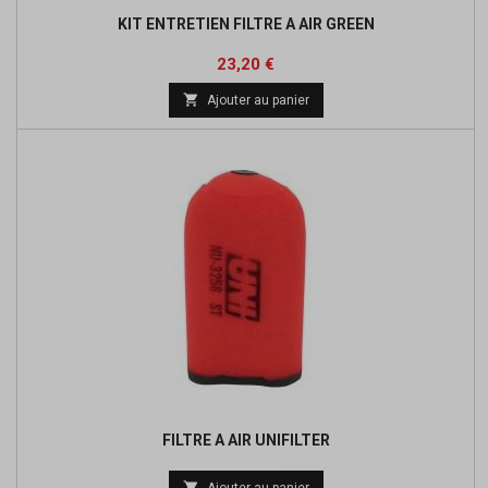
KIT ENTRETIEN FILTRE A AIR GREEN
Prix
Prix
23,20 €
de

Ajouter au panier
base
FILTRE A AIR UNIFILTER
Prix

Ajouter au panier