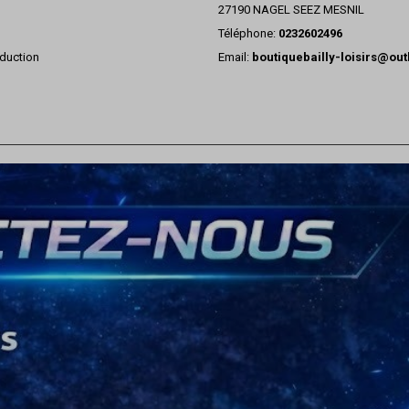
27190 NAGEL SEEZ MESNIL
Téléphone:
0232602496
duction
Email:
boutiquebailly-loisirs@ou