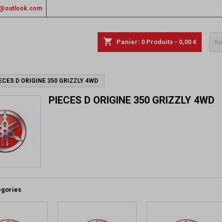
rs@outlook.com
shopping_cart
Panier:
0
Produits - 0,00 €
ECES D ORIGINE 350 GRIZZLY 4WD
PIECES D ORIGINE 350 GRIZZLY 4WD
égories