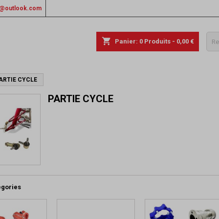
rs@outlook.com
shopping_cart
Panier:
0
Produits - 0,00 €
ARTIE CYCLE
PARTIE CYCLE
égories