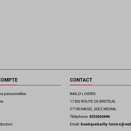
COMPTE
CONTACT
ns personnelles
BAILLY LOISIRS
es
17 BIS ROUTE DE BRETEUIL
27190 NAGEL SEEZ MESNIL
Téléphone:
0232602496
duction
Email:
boutiquebailly-loisirs@ou