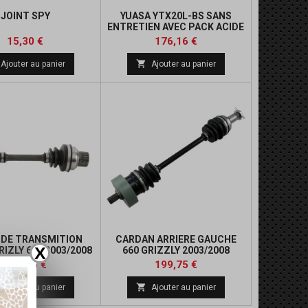
JOINT SPY
YUASA YTX20L-BS SANS
ENTRETIEN AVEC PACK ACIDE
Prix
Prix
Prix
15,30 €
176,16 €
de

Ajouter au panier
Ajouter au panier
base
 DE TRANSMITION
CARDAN ARRIERE GAUCHE
X
IZLY 660 2003/2008
660 GRIZZLY 2003/2008
Prix
Prix
Prix
Prix
173,35 €
199,75 €
de
de

Ajouter au panier
Ajouter au panier
base
base