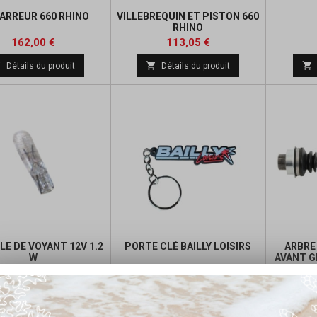
ARREUR 660 RHINO
VILLEBREQUIN ET PISTON 660
RHINO
Prix
Prix
Prix
162,00 €
113,05 €
de



Détails du produit
Détails du produit
base
E DE VOYANT 12V 1.2
PORTE CLÉ BAILLY LOISIRS
ARBRE
W
AVANT GR
Prix
Prix
5,00 €
3,00 €



Ajouter au panier
Ajouter au panier