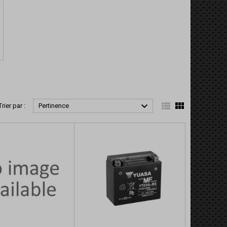



Trier par :
Pertinence