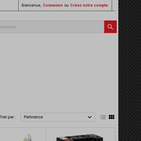
Bienvenue,
Connexion
ou
Créez votre compte




Trier par :
Pertinence