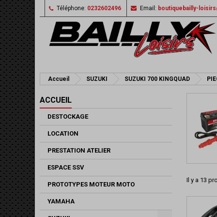
Téléphone:
0232602496
Email:
boutiquebailly-loisi
Accueil
SUZUKI
SUZUKI 700 KINGQUAD
PI
ACCUEIL
DESTOCKAGE
LOCATION
PRESTATION ATELIER
ESPACE SSV
Il y a 13 pr
PROTOTYPES MOTEUR MOTO
YAMAHA