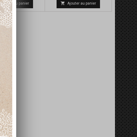
de
de

Ajouter au panier
Ajouter au panier
base
base