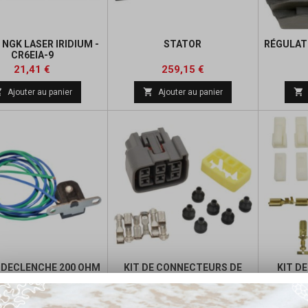
 NGK LASER IRIDIUM -
STATOR
RÉGULAT
CR6EIA-9
Prix
Prix
Prix
Prix
21,41 €
259,15 €
de
de



Ajouter au panier
Ajouter au panier
base
base
 DECLENCHE 200 OHM
KIT DE CONNECTEURS DE
KIT D
FAISCEAUX POUR
FAISCE
RECTIFIEUR/RÉGULATEUR
Prix
Prix
Prix
Prix
65,61 €
23,99 €