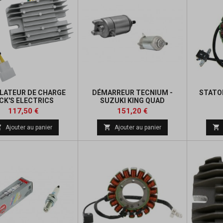
LATEUR DE CHARGE
DÉMARREUR TECNIUM -
STATO
ICK'S ELECTRICS
SUZUKI KING QUAD
Prix
Prix
Prix
Prix
117,50 €
151,20 €
de
de



Ajouter au panier
Ajouter au panier
base
base