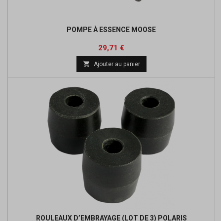
POMPE À ESSENCE MOOSE
Prix
Prix
29,71 €
de

Ajouter au panier
base
ROULEAUX D’EMBRAYAGE (LOT DE 3) POLARIS