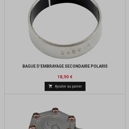
BAGUE D’EMBRAYAGE SECONDAIRE POLARIS
Prix
Prix
18,90 €
de

Ajouter au panier
base