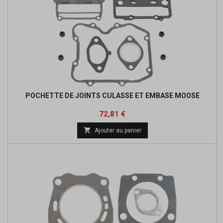
POCHETTE DE JOINTS CULASSE ET EMBASE MOOSE
Prix
Prix
72,81 €
de

Ajouter au panier
base