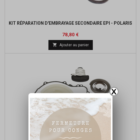
KIT RÉPARATION D'EMBRAYAGE SECONDAIRE EPI - POLARIS
Prix
Prix
78,80 €
de

Ajouter au panier
base
X