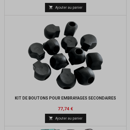
de

Ajouter au panier
base
KIT DE BOUTONS POUR EMBRAYAGES SECONDAIRES
Prix
Prix
77,74 €
de

Ajouter au panier
base