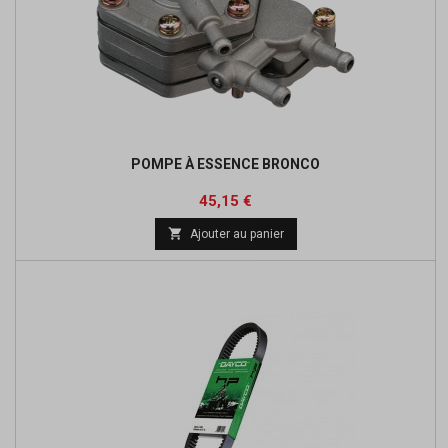
POMPE À ESSENCE BRONCO
Prix
Prix
45,15 €
de

Ajouter au panier
base