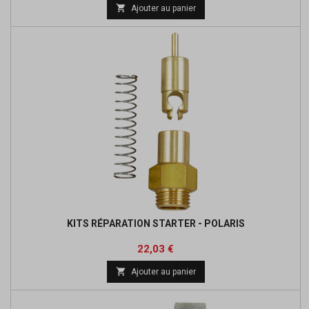
de

Ajouter au panier
base
KITS RÉPARATION STARTER - POLARIS
Prix
Prix
22,03 €
de

Ajouter au panier
base