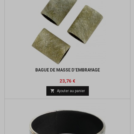
BAGUE DE MASSE D’EMBRAYAGE
Prix
Prix
23,76 €
de

Ajouter au panier
base