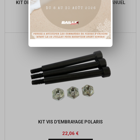
KIT DE RECONDITIONNEMENT DE LANCEUR MANUEL
Prix
Prix
101,25 €
de

Ajouter au panier
base
KIT VIS D'EMBRAYAGE POLARIS
Prix
Prix
22,06 €