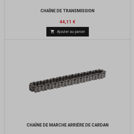
CHAÎNE DE TRANSMISSION
Prix
Prix
44,11 €
de

Ajouter au panier
base
CHAÎNE DE MARCHE ARRIÈRE DE CARDAN