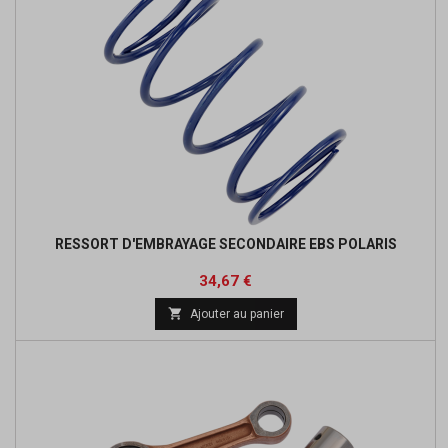
RESSORT D'EMBRAYAGE SECONDAIRE EBS POLARIS
Prix
Prix
34,67 €
de

Ajouter au panier
base