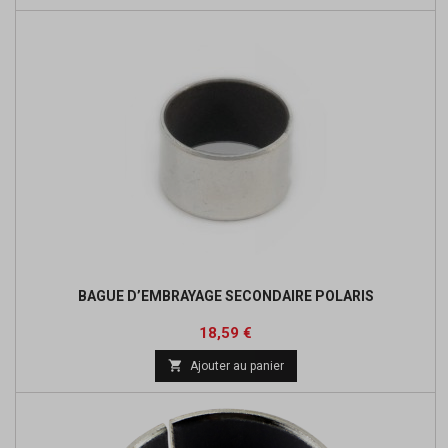
BAGUE D’EMBRAYAGE SECONDAIRE POLARIS
Prix
Prix
18,59 €
de

Ajouter au panier
base