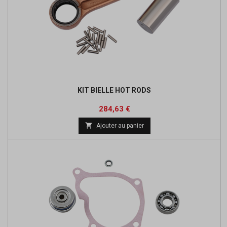
KIT BIELLE HOT RODS
Prix
Prix
284,63 €
de

Ajouter au panier
base