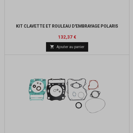
KIT CLAVETTE ET ROULEAU D'EMBRAYAGE POLARIS
Prix
Prix
132,37 €
de

Ajouter au panier
base