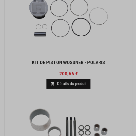
KIT DE PISTON WOSSNER - POLARIS
Prix
200,66 €

Détails du produit