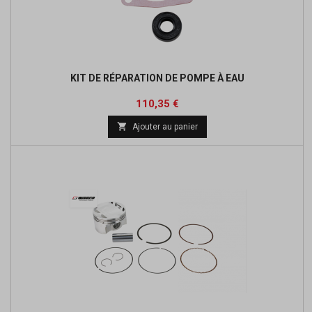
KIT DE RÉPARATION DE POMPE À EAU
Prix
110,35 €

Ajouter au panier