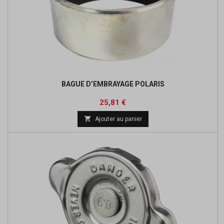
BAGUE D’EMBRAYAGE POLARIS
Prix
Prix
25,81 €
de

Ajouter au panier
base