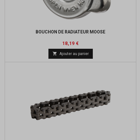
BOUCHON DE RADIATEUR MOOSE
Prix
Prix
18,19 €
de

Ajouter au panier
base