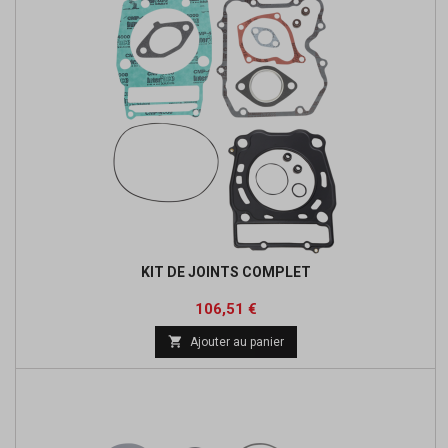
KIT DE JOINTS COMPLET
Prix
Prix
106,51 €
de

Ajouter au panier
base