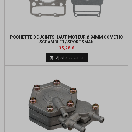
POCHETTE DE JOINTS HAUT-MOTEUR Ø 94MM COMETIC
SCRAMBLER / SPORTSMAN
Prix
Prix
35,28 €
de

Ajouter au panier
base