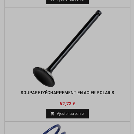
base
SOUPAPE D'ÉCHAPPEMENT EN ACIER POLARIS
Prix
Prix
62,73 €
de

Ajouter au panier
base