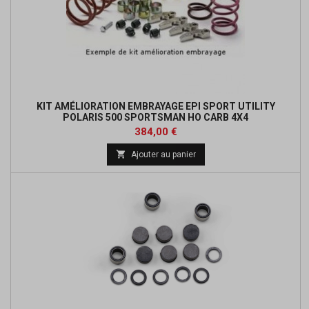
KIT AMÉLIORATION EMBRAYAGE EPI SPORT UTILITY
POLARIS 500 SPORTSMAN HO CARB 4X4
Prix
Prix
384,00 €
de

Ajouter au panier
base