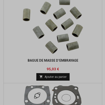
BAGUE DE MASSE D’EMBRAYAGE
Prix
Prix
95,03 €
de

Ajouter au panier
base