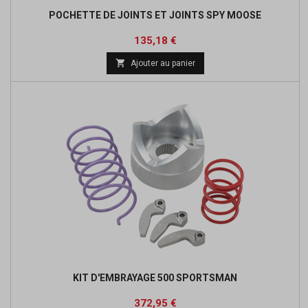
POCHETTE DE JOINTS ET JOINTS SPY MOOSE
Prix
Prix
135,18 €
de

Ajouter au panier
base
KIT D'EMBRAYAGE 500 SPORTSMAN
Prix
Prix
372,95 €