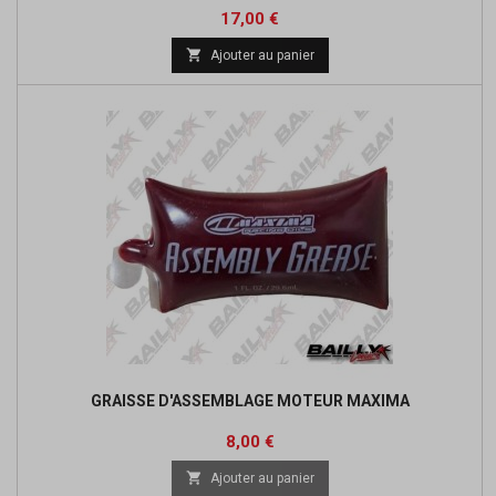
Prix
17,00 €

Ajouter au panier
GRAISSE D'ASSEMBLAGE MOTEUR MAXIMA
Prix
8,00 €

Ajouter au panier