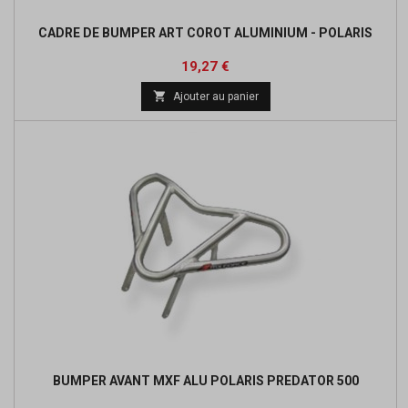
CADRE DE BUMPER ART COROT ALUMINIUM - POLARIS
Prix
Prix
19,27 €
de

Ajouter au panier
base
BUMPER AVANT MXF ALU POLARIS PREDATOR 500