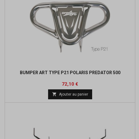
BUMPER ART TYPE P21 POLARIS PREDATOR 500
Prix
Prix
72,10 €
de

Ajouter au panier
base