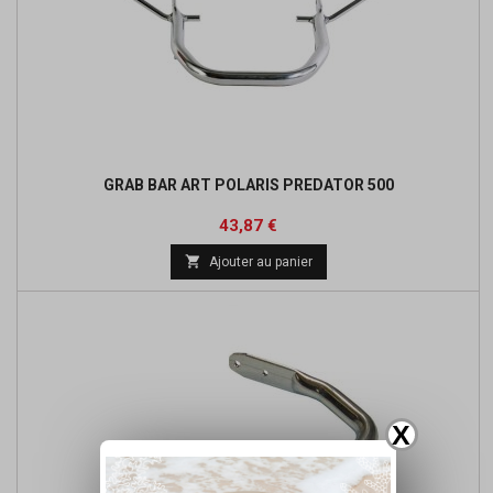
GRAB BAR ART POLARIS PREDATOR 500
Prix
Prix
43,87 €
de

Ajouter au panier
base
X