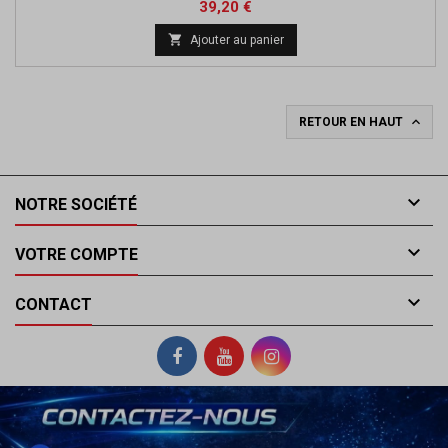
Prix
Prix
39,20 €
de

Ajouter au panier
base

RETOUR EN HAUT

NOTRE SOCIÉTÉ

VOTRE COMPTE

CONTACT