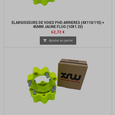
ELARGISSEURS DE VOIES PHD ARRIERES (4X110/115) +
45MM JAUNE FLUO (10X1.25)
Prix
Prix
62,72 €
de

Ajouter au panier
base