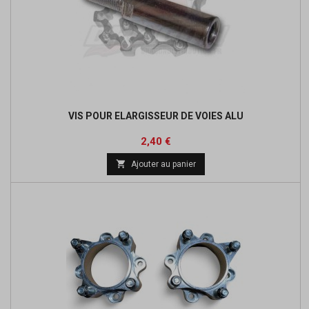
VIS POUR ELARGISSEUR DE VOIES ALU
Prix
Prix
2,40 €
de

Ajouter au panier
base