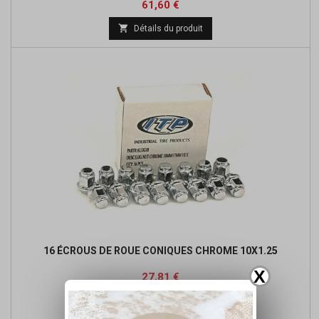
Prix
Prix
61,60 €
de

Détails du produit
base
16 ÉCROUS DE ROUE CONIQUES CHROME 10X1.25
X
Prix
Prix
27,81 €
de

Ajouter au panier
base