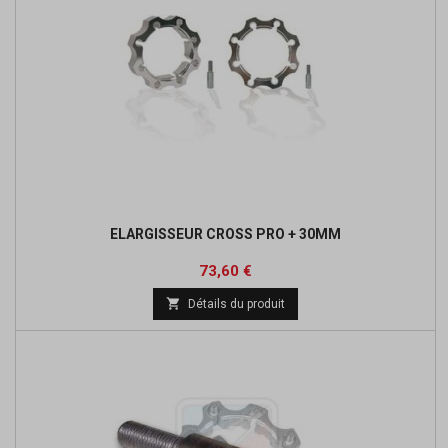
ELARGISSEUR CROSS PRO + 30MM
Prix
Prix
73,60 €
de

Détails du produit
base