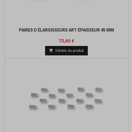
PAIRES D ÉLARGISSEURS ART ÉPAISSEUR 45 MM
Prix
Prix
73,60 €
de

Détails du produit
base