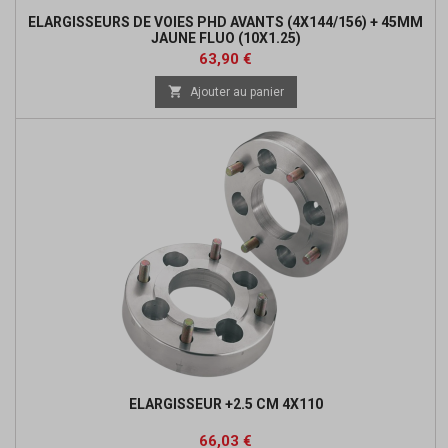
ELARGISSEURS DE VOIES PHD AVANTS (4X144/156) + 45MM
JAUNE FLUO (10X1.25)
Prix
Prix
63,90 €
de

Ajouter au panier
base
ELARGISSEUR +2.5 CM 4X110
Prix
Prix
66,03 €