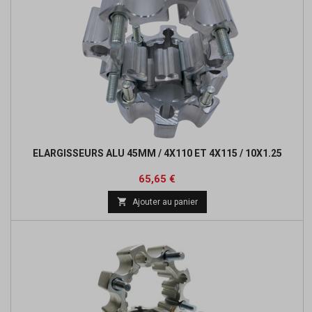
ELARGISSEURS ALU 45MM / 4X110 ET 4X115 / 10X1.25
Prix
65,65 €

Ajouter au panier