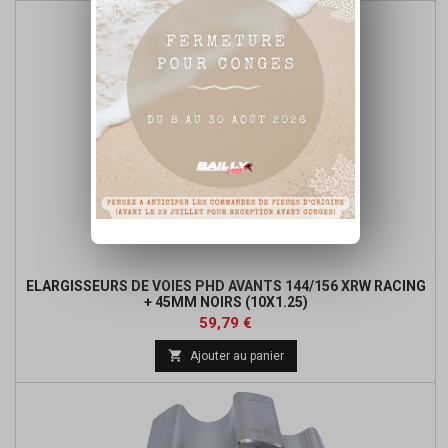
ELARGISSEURS DE VOIES PHD AVANTS 144/156 XRW RACING
+ 45MM NOIRS (10X1.25)
Prix
Prix
59,79 €
de

Ajouter au panier
base