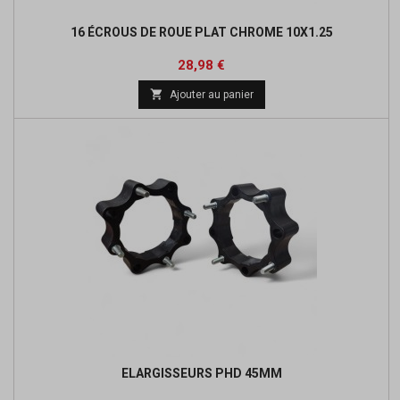
16 ÉCROUS DE ROUE PLAT CHROME 10X1.25
Prix
28,98 €

Ajouter au panier
ELARGISSEURS PHD 45MM