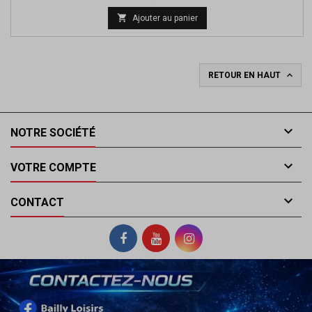
de

Ajouter au panier
base

RETOUR EN HAUT

NOTRE SOCIÉTÉ

VOTRE COMPTE

CONTACT