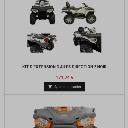
KIT D'EXTENSION D'AILES DIRECTION 2 NOIR
Prix
Prix
171,74 €
de

Ajouter au panier
base