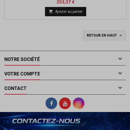
Prix
Prix
253,37 €
de

Ajouter au panier
base

RETOUR EN HAUT

NOTRE SOCIÉTÉ

VOTRE COMPTE

CONTACT