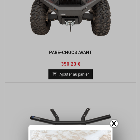
PARE-CHOCS AVANT
Prix
Prix
350,23 €
de

Ajouter au panier
base
X