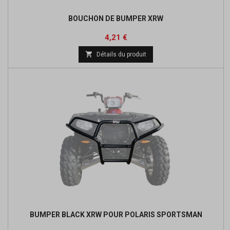
BOUCHON DE BUMPER XRW
Prix
Prix
4,21 €
de

Détails du produit
base
BUMPER BLACK XRW POUR POLARIS SPORTSMAN