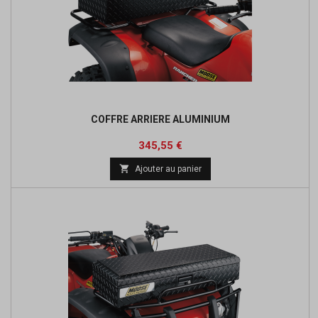
COFFRE ARRIERE ALUMINIUM
Prix
Prix
345,55 €
de

Ajouter au panier
base