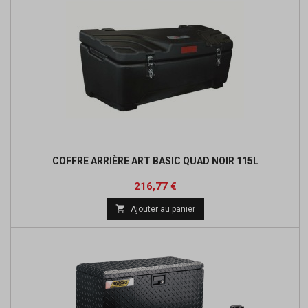
COFFRE ARRIÈRE ART BASIC QUAD NOIR 115L
Prix
Prix
216,77 €
de

Ajouter au panier
base