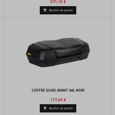
Prix
Prix
271,15 €
de

Ajouter au panier
base
COFFRE QUAD AVANT 66L NOIR
Prix
Prix
177,65 €
de

Ajouter au panier
base