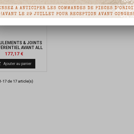
OULEMENTS & JOINTS
FÉRENTIEL AVANT ALL
BALLS POLARIS
Prix
177,17 €

Ajouter au panier
-17 de 17 article(s)