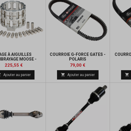
AGE À AIGUILLES
COURROIE G-FORCE GATES -
COURRO
MBRAYAGE MOOSE -
POLARIS
POLARIS
Prix
Prix
Prix
Prix
225,55 €
79,00 €
de
de



Ajouter au panier
Ajouter au panier
base
base