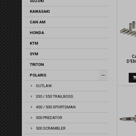
SUZUKI
KAWASAKI
CAN AM
HONDA
KTM
SYM
C
D'E
TRITON
POLARIS
OUTLAW
330 / 350 TRAILBOSS
450 / 500 SPORTSMAN
500 PREDATOR
500 SCRAMBLER