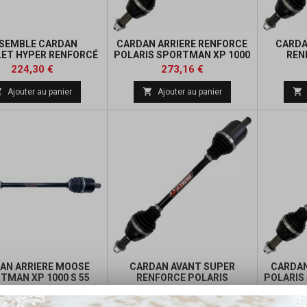
SEMBLE CARDAN
CARDAN ARRIERE RENFORCE
CARDA
ET HYPER RENFORCÉ
POLARIS SPORTMAN XP 1000
REN
OOSE POLARIS
S 55 POUCES
SPORT
Prix
Prix
Prix
224,30 €
273,16 €
de



Ajouter au panier
Ajouter au panier
base
AN ARRIERE MOOSE
CARDAN AVANT SUPER
CARDAN
TMAN XP 1000 S 55
RENFORCE POLARIS
POLARIS
POUCES
SPORTMAN XP 1000 S 55
Prix
Prix
Prix
172,74 €
492,66 €
POUCES