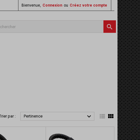
Bienvenue,
Connexion
ou
Créez votre compte




Trier par :
Pertinence