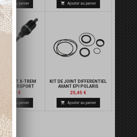
de

Ajouter au panier
Ajouter au panier
base
N AVANT X-TREM
KIT DE JOINT DIFFERENTIEL
N POWERSPORT
AVANT EPI POLARIS
Prix
Prix
Prix
396,73 €
25,45 €
de

Ajouter au panier
Ajouter au panier
base