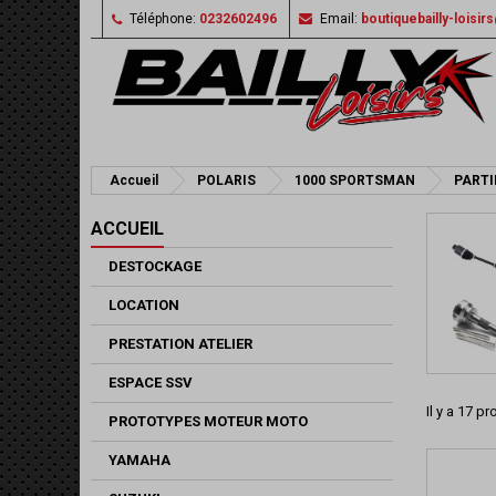
Téléphone:
0232602496
Email:
boutiquebailly-loisi
Accueil
POLARIS
1000 SPORTSMAN
PARTI
ACCUEIL
DESTOCKAGE
LOCATION
PRESTATION ATELIER
ESPACE SSV
Il y a 17 pr
PROTOTYPES MOTEUR MOTO
YAMAHA