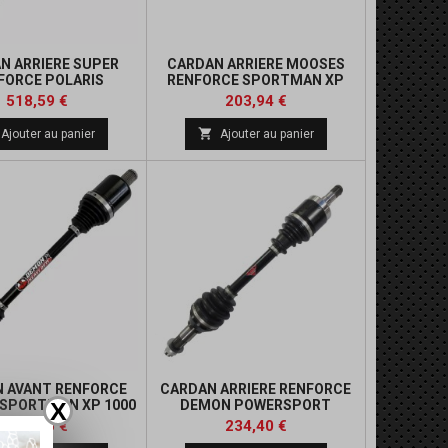
N ARRIERE SUPER
CARDAN ARRIERE MOOSES
FORCE POLARIS
RENFORCE SPORTMAN XP
MAN XP 1000 S 55
1000 S 55 POUCES
Prix
Prix
518,59 €
203,94 €
POUCES

Ajouter au panier
Ajouter au panier
 AVANT RENFORCE
CARDAN ARRIERE RENFORCE
 SPORTMAN XP 1000
DEMON POWERSPORT
X
S 55 POUCES
Prix
Prix
Prix
273,16 €
234,40 €