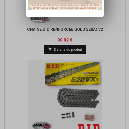
CHAINE DID RENFORCEE GOLD 520ATV2
Prix
Prix
90,02 €
de

Détails du produit
base