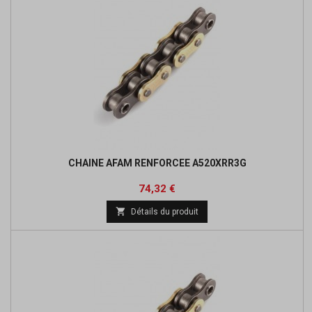
CHAINE AFAM RENFORCEE A520XRR3G
Prix
Prix
74,32 €
de

Détails du produit
base