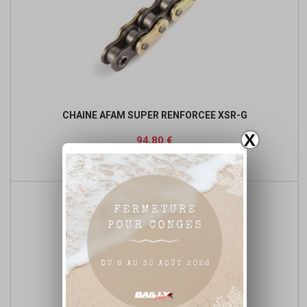
CHAINE AFAM SUPER RENFORCEE XSR-G
X
Prix
Prix
94,80 €
de

Détails du produit
base