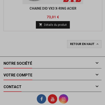
CHAINE DID VX3 X-RING ACIER
Prix
Prix
73,01 €
de

Détails du produit
base

RETOUR EN HAUT

NOTRE SOCIÉTÉ

VOTRE COMPTE

CONTACT