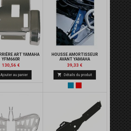
RRIÈRE ART YAMAHA
HOUSSE AMORTISSEUR
YFM660R
AVANT YAMAHA
Prix
Prix
Prix
Prix
130,56 €
39,33 €
de
de

Ajouter au panier
Détails du produit
base
base
Bleu
Rouge