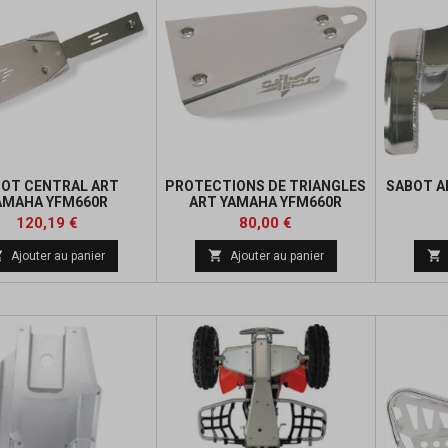
OT CENTRAL ART
PROTECTIONS DE TRIANGLES
SABOT A
AMAHA YFM660R
ART YAMAHA YFM660R
RAPTOR
Prix
Prix
Prix
Prix
120,19 €
80,00 €
de
de



Ajouter au panier
Ajouter au panier
base
base