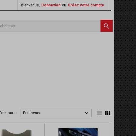
Bienvenue,
Connexion
ou
Créez votre compte




Trier par :
Pertinence