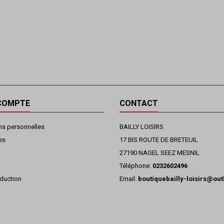
COMPTE
CONTACT
ns personnelles
BAILLY LOISIRS
es
17 BIS ROUTE DE BRETEUIL
27190 NAGEL SEEZ MESNIL
Téléphone:
0232602496
duction
Email:
boutiquebailly-loisirs@ou