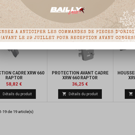
TION CADRE XRW 660
PROTECTION AVANT CADRE
HOUSSE
RAPTOR
XRW 660 RAPTOR
XR
Prix
Prix
Prix
Prix
58,82 €
36,25 €
de
de



Détails du produit
Détails du produit
base
base
-19 de 19 article(s)