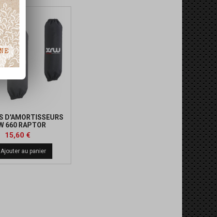
S D'AMORTISSEURS
W 660 RAPTOR
Prix
Prix
15,60 €
de
Ajouter au panier
base