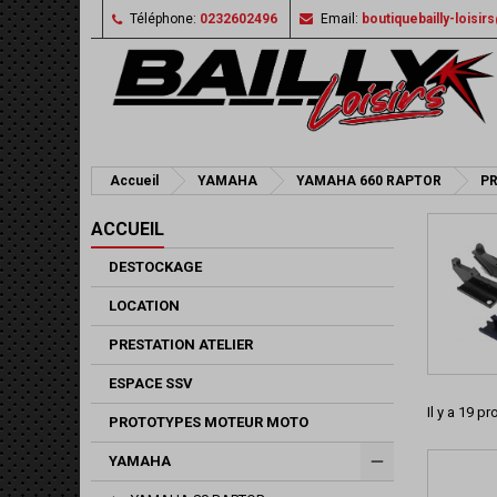
Téléphone:
0232602496
Email:
boutiquebailly-loisi
Accueil
YAMAHA
YAMAHA 660 RAPTOR
PR
ACCUEIL
DESTOCKAGE
LOCATION
PRESTATION ATELIER
ESPACE SSV
Il y a 19 pr
PROTOTYPES MOTEUR MOTO
YAMAHA