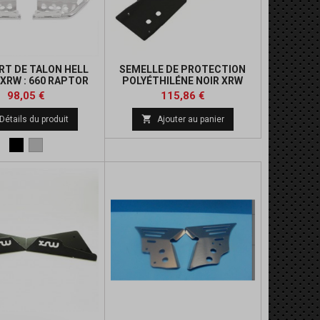
T DE TALON HELL
SEMELLE DE PROTECTION
XRW : 660 RAPTOR
POLYÉTHILÉNE NOIR XRW
POUR 660 RAPTOR
Prix
Prix
Prix
Prix
98,05 €
115,86 €
de
de

Détails du produit
Ajouter au panier
base
base
Noir
Alu