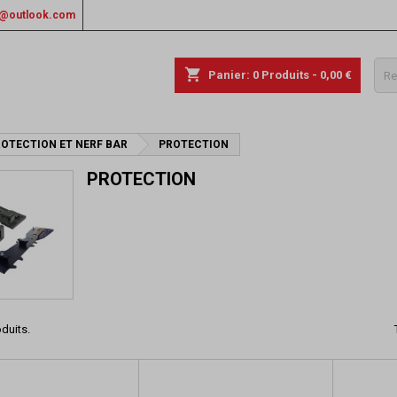
rs@outlook.com
shopping_cart
Panier:
0
Produits - 0,00 €
OTECTION ET NERF BAR
PROTECTION
PROTECTION
oduits.