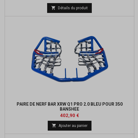
de

Détails du produit
base
PAIRE DE NERF BAR XRW Q1 PRO 2.0 BLEU POUR 350
BANSHEE
Prix
402,90 €

Ajouter au panier