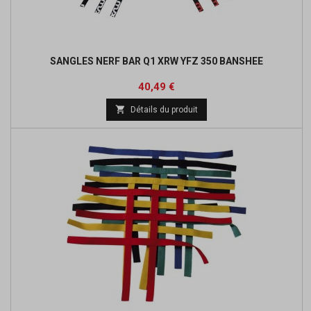
SANGLES NERF BAR Q1 XRW YFZ 350 BANSHEE
Prix
Prix
40,49 €
de

Détails du produit
base