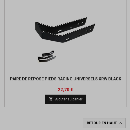
PAIRE DE REPOSE PIEDS RACING UNIVERSELS XRW BLACK
Prix
22,70 €

Ajouter au panier

RETOUR EN HAUT