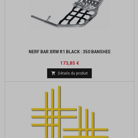
NERF BAR XRW R1 BLACK : 350 BANSHEE
Prix
Prix
173,85 €
de

Détails du produit
base