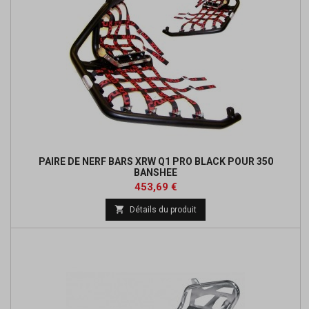
PAIRE DE NERF BARS XRW Q1 PRO BLACK POUR 350
BANSHEE
Prix
Prix
453,69 €
de

Détails du produit
base