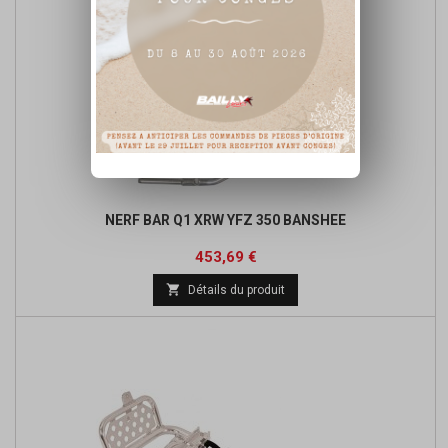
NERF BAR Q1 XRW YFZ 350 BANSHEE
Prix
Prix
453,69 €
de

Détails du produit
base