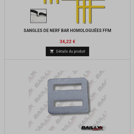
SANGLES DE NERF BAR HOMOLOGUÉES FFM
Prix
Prix
34,22 €
de

Détails du produit
base