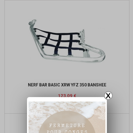
NERF BAR BASIC XRW YFZ 350 BANSHEE
X
Prix
Prix
123,09 €
de

Détails du produit
base