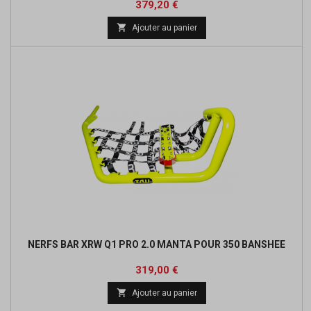
Prix
379,20 €

Ajouter au panier
NERFS BAR XRW Q1 PRO 2.0 MANTA POUR 350 BANSHEE
Prix
319,00 €

Ajouter au panier