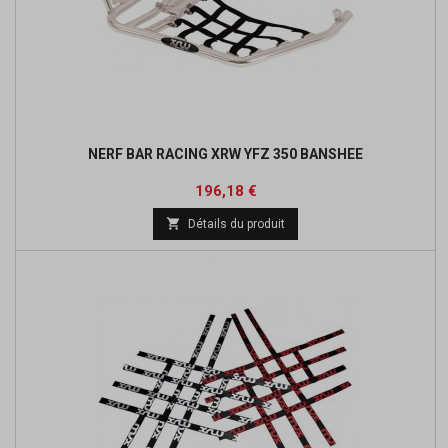
NERF BAR RACING XRW YFZ 350 BANSHEE
Prix
Prix
196,18 €
de

Détails du produit
base