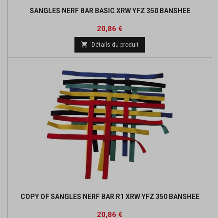
SANGLES NERF BAR BASIC XRW YFZ 350 BANSHEE
Prix
Prix
20,86 €
de

Détails du produit
base
COPY OF SANGLES NERF BAR R1 XRW YFZ 350 BANSHEE
Prix
Prix
20,86 €