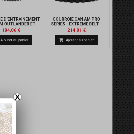
E D'ENTRAÎNEMENT
COURROIE CAN AM PRO
M OUTLANDER ET
SERIES - EXTREME BELT -
RENEGADE
PRO5030
Prix
Prix
Prix
184,06 €
214,01 €
de

Ajouter au panier
Ajouter au panier
base
X