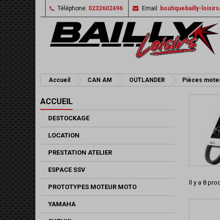
Téléphone:
0232602496
Email:
boutiquebailly-loisi
Accueil
CAN AM
OUTLANDER
Pièces moteu
ACCUEIL
DESTOCKAGE
LOCATION
PRESTATION ATELIER
ESPACE SSV
Il y a 8 pro
PROTOTYPES MOTEUR MOTO
YAMAHA