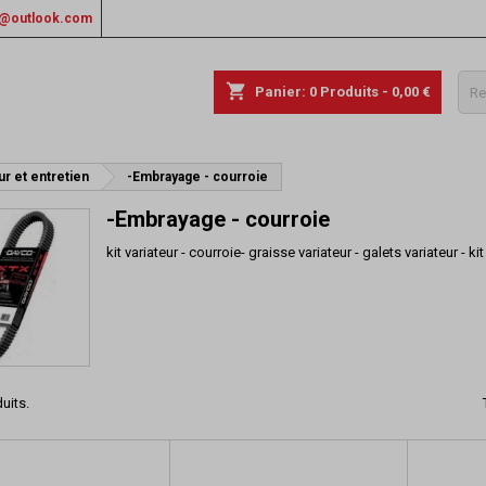
rs@outlook.com
shopping_cart
Panier:
0
Produits - 0,00 €
r et entretien
-Embrayage - courroie
-Embrayage - courroie
kit variateur - courroie- graisse variateur - galets variateur 
duits.