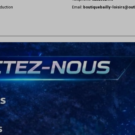
duction
Email:
boutiquebailly-loisirs@ou