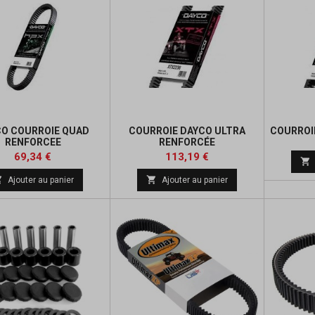
O COURROIE QUAD
COURROIE DAYCO ULTRA
COURROI
RENFORCEE
RENFORCÉE
Prix
Prix
Prix
69,34 €
113,19 €

de


Ajouter au panier
Ajouter au panier
base