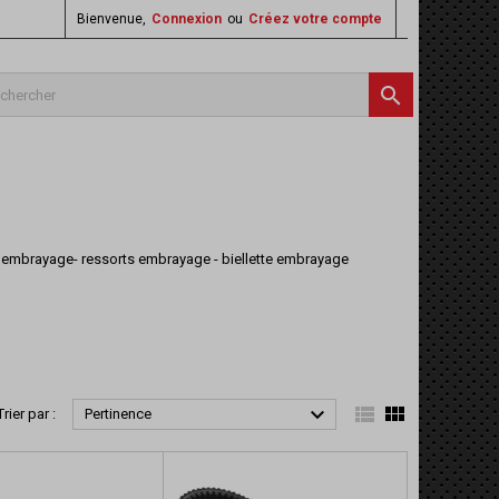
Bienvenue,
Connexion
ou
Créez votre compte

- kit embrayage- ressorts embrayage - biellette embrayage



Trier par :
Pertinence