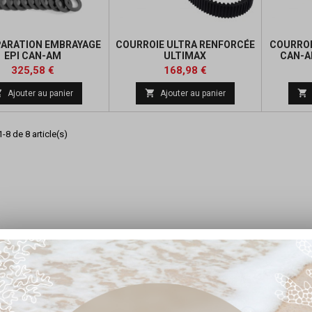
PARATION EMBRAYAGE
COURROIE ULTRA RENFORCÉE
COURROI
EPI CAN-AM
ULTIMAX
CAN-A
Prix
Prix
Prix
Prix
325,58 €
168,98 €
de
de



Ajouter au panier
Ajouter au panier
base
base
-8 de 8 article(s)