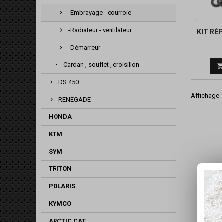
-Embrayage - courroie
-Radiateur - ventilateur
KIT RÉ
-Démarreur
Cardan , souflet , croisillon
DS 450
Affichage 1
RENEGADE
HONDA
KTM
SYM
TRITON
POLARIS
KYMCO
ARCTIC CAT