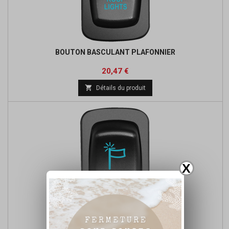
BOUTON BASCULANT PLAFONNIER
Prix
Prix
20,47 €
de

Détails du produit
base
X