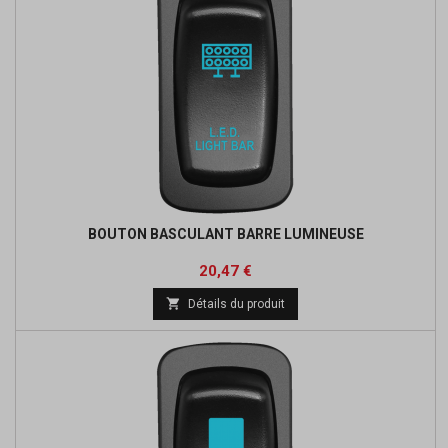
BOUTON BASCULANT BARRE LUMINEUSE
Prix
Prix
20,47 €
de

Détails du produit
base