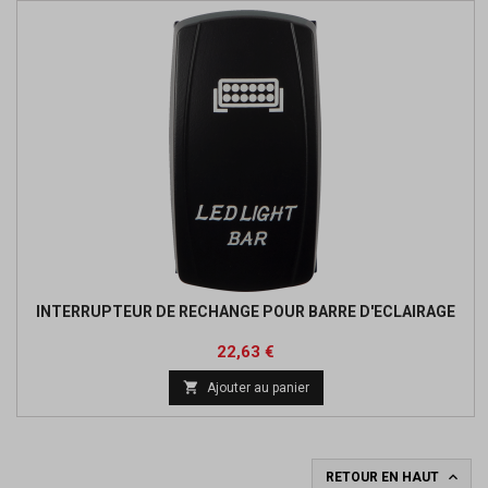
INTERRUPTEUR DE RECHANGE POUR BARRE D'ECLAIRAGE
Prix
Prix
22,63 €
de

Ajouter au panier
base

RETOUR EN HAUT