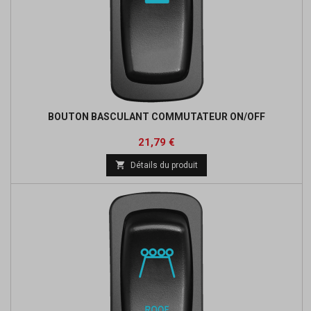
BOUTON BASCULANT COMMUTATEUR ON/OFF
Prix
Prix
21,79 €
de

Détails du produit
base