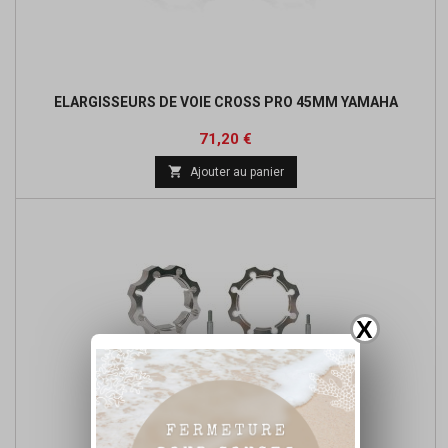
ELARGISSEURS DE VOIE CROSS PRO 45MM YAMAHA
Prix
Prix
71,20 €
de

Ajouter au panier
base
X