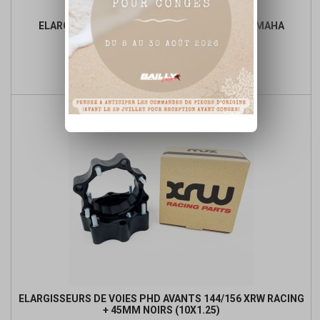
ELARGISSEURS DE VOIE CROSS PRO 45MM YAMAHA
Prix
Prix
70,17 €
de

Ajouter au panier
base
ELARGISSEURS DE VOIES PHD AVANTS 144/156 XRW RACING
+ 45MM NOIRS (10X1.25)