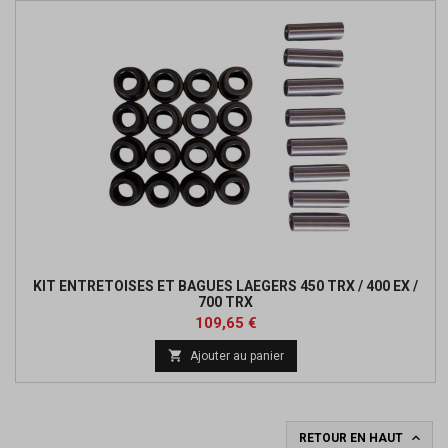
KIT ENTRETOISES ET BAGUES LAEGERS 450 TRX / 400 EX /
700 TRX
Prix
Prix
109,65 €
de

Ajouter au panier
base

RETOUR EN HAUT