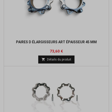
PAIRES D ÉLARGISSEURS ART ÉPAISSEUR 45 MM
Prix
Prix
73,60 €
de

Détails du produit
base