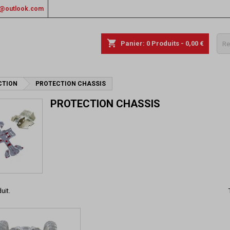
rs@outlook.com
shopping_cart
Panier:
0
Produits - 0,00 €
CTION
PROTECTION CHASSIS
PROTECTION CHASSIS
uit.