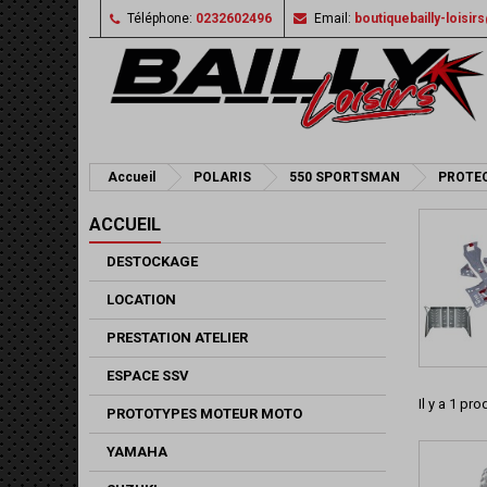
Téléphone:
0232602496
Email:
boutiquebailly-loisi
Accueil
POLARIS
550 SPORTSMAN
PROTE
ACCUEIL
DESTOCKAGE
LOCATION
PRESTATION ATELIER
ESPACE SSV
Il y a 1 prod
PROTOTYPES MOTEUR MOTO
YAMAHA