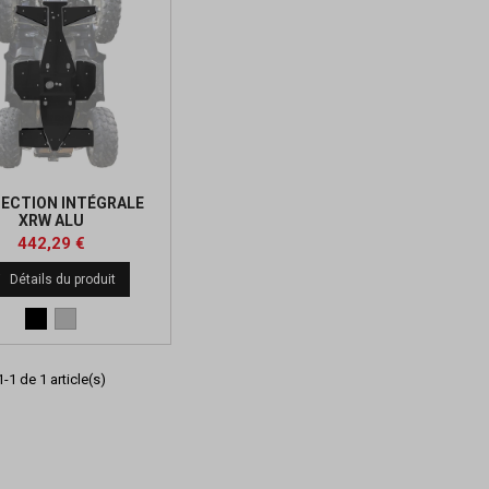
ECTION INTÉGRALE
XRW ALU
Prix
Prix
442,29 €
de

Détails du produit
base
Noir
Alu
-1 de 1 article(s)