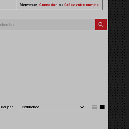
Bienvenue,
Connexion
ou
Créez votre compte




Trier par :
Pertinence