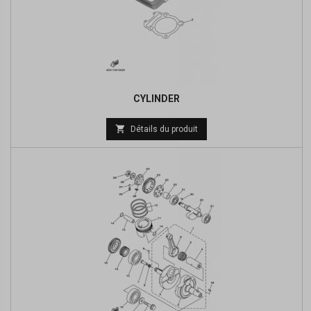
CYLINDER
Prix

Détails du produit
de
base