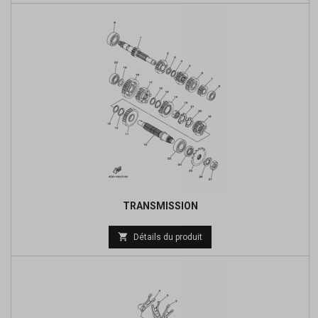
base
TRANSMISSION
Prix

Détails du produit
de
base