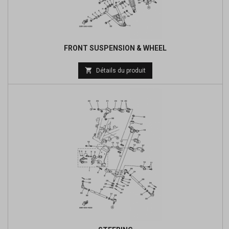
FRONT SUSPENSION & WHEEL
Prix

Détails du produit
de
base