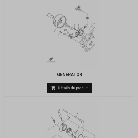
GENERATOR
Prix

Détails du produit
de
base