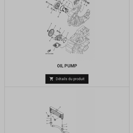
OIL PUMP
Prix

Détails du produit
de
base