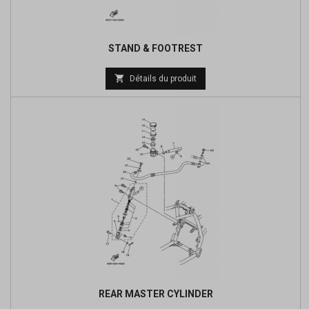
STAND & FOOTREST
Prix

Détails du produit
de
base
REAR MASTER CYLINDER