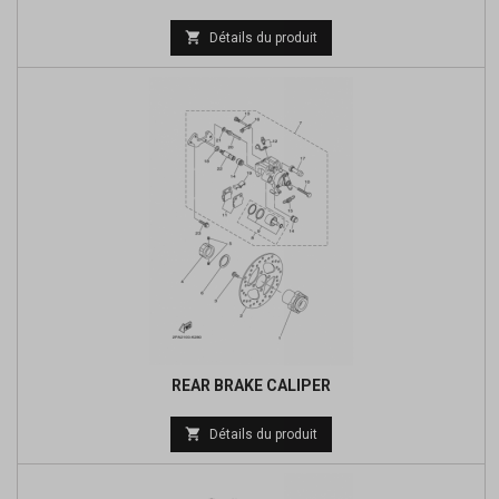
Prix

Détails du produit
de
base
REAR BRAKE CALIPER
Prix

Détails du produit
de
base