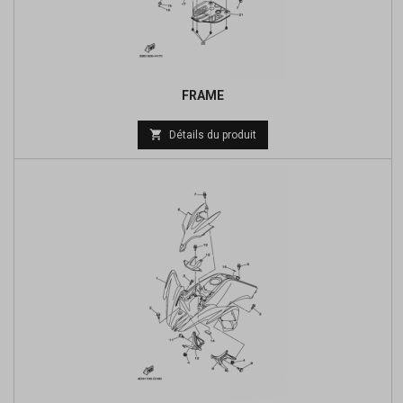
FRAME

Détails du produit