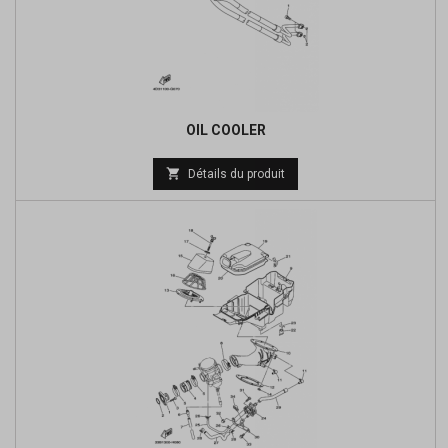
OIL COOLER
Prix

Détails du produit
de
base