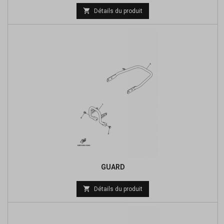
Prix

Détails du produit
de
base
GUARD
Prix

Détails du produit
de
base