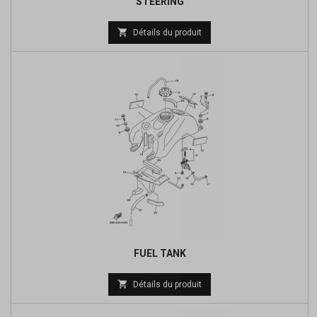
STEERING

Détails du produit
FUEL TANK
Prix

Détails du produit
de
base