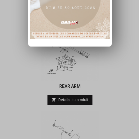
REAR ARM
Prix

Détails du produit
de
base