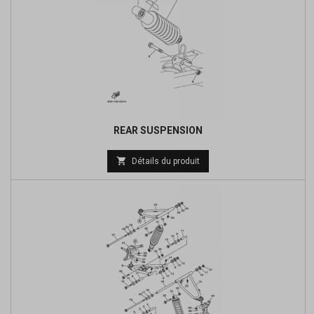
REAR SUSPENSION
Prix

Détails du produit
de
base