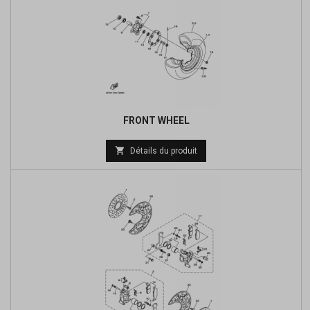
FRONT WHEEL
Prix

Détails du produit
de
base