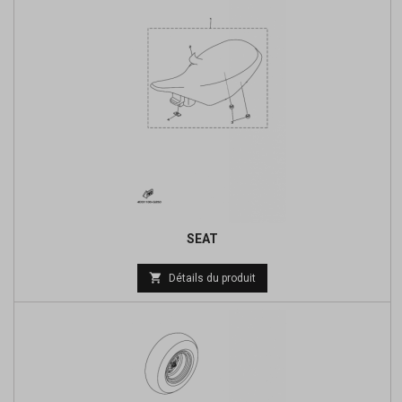
SEAT
Prix

Détails du produit
de
base