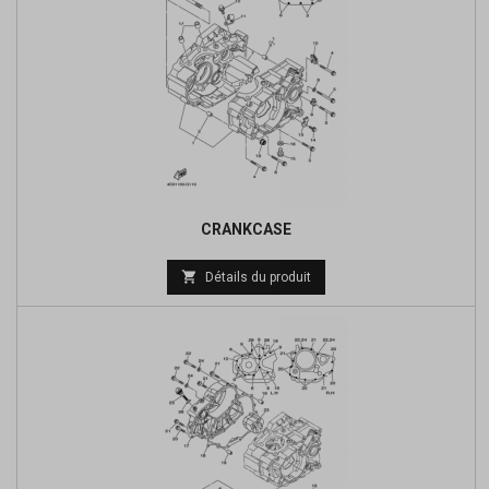
CRANKCASE
Prix

Détails du produit
de
base