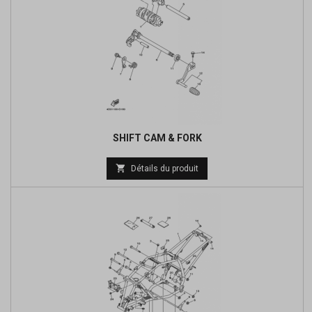
SHIFT CAM & FORK
Prix

Détails du produit
de
base