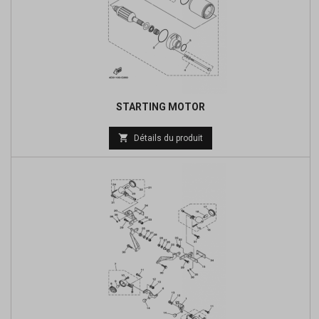
STARTING MOTOR
Prix

Détails du produit
de
base