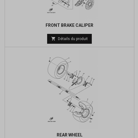
FRONT BRAKE CALIPER
Prix

Détails du produit
de
base
REAR WHEEL