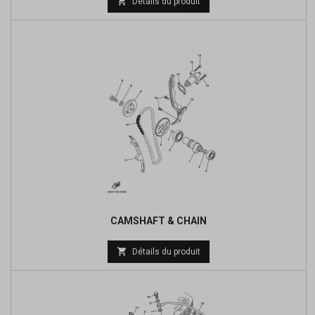

Détails du produit
de
base
CAMSHAFT & CHAIN
Prix

Détails du produit
de
base