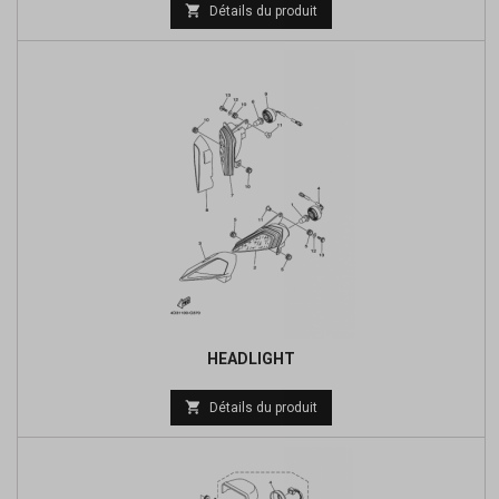
Prix

Détails du produit
de
base
HEADLIGHT
Prix

Détails du produit
de
base