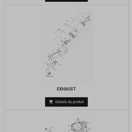
de
base
EXHAUST
Prix

Détails du produit
de
base