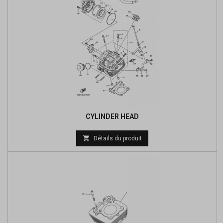
CYLINDER HEAD
Prix

Détails du produit
de
base