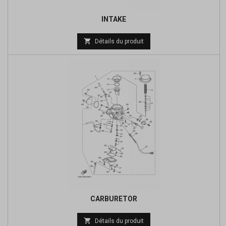
INTAKE
Prix

Détails du produit
de
base
CARBURETOR
Prix

Détails du produit