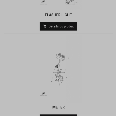
FLASHER LIGHT
Prix

Détails du produit
de
base
METER