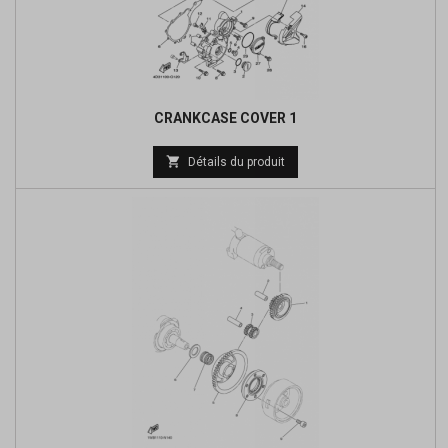
CRANKCASE COVER 1
Prix

Détails du produit
de
base