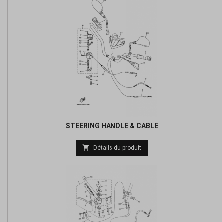
STEERING HANDLE & CABLE
Prix

Détails du produit
de
base