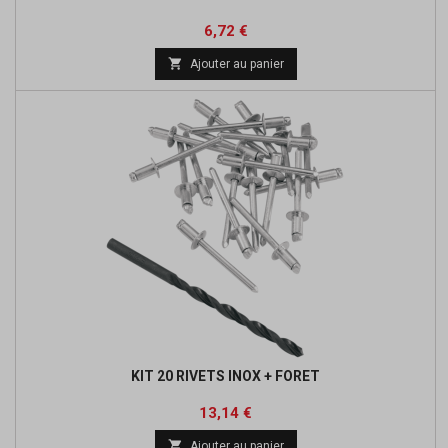
Prix
Prix
6,72 €
de

Ajouter au panier
base
KIT 20 RIVETS INOX + FORET
Prix
13,14 €

Ajouter au panier