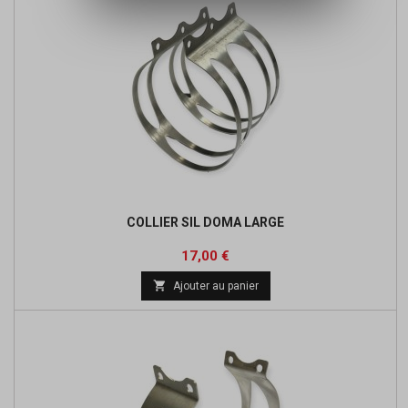
COLLIER SIL DOMA LARGE
Prix
Prix
17,00 €
de

Ajouter au panier
base