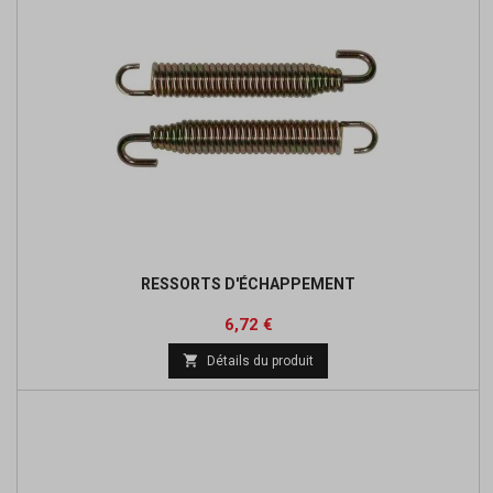
RESSORTS D'ÉCHAPPEMENT
Prix
Prix
6,72 €
de

Détails du produit
base