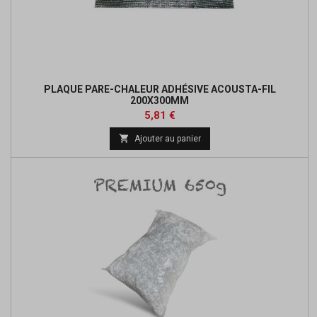
PLAQUE PARE-CHALEUR ADHÉSIVE ACOUSTA-FIL
200X300MM
Prix
Prix
5,81 €
de

Ajouter au panier
base