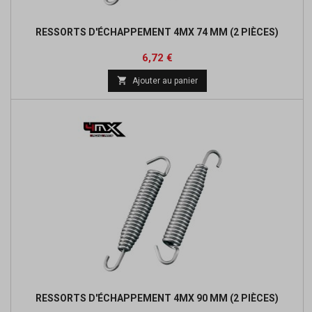
RESSORTS D'ÉCHAPPEMENT 4MX 74 MM (2 PIÈCES)
Prix
Prix
6,72 €
de

Ajouter au panier
base
RESSORTS D'ÉCHAPPEMENT 4MX 90 MM (2 PIÈCES)