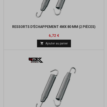
RESSORTS D'ÉCHAPPEMENT 4MX 80 MM (2 PIÈCES)
Prix
Prix
6,72 €
de

Ajouter au panier
base