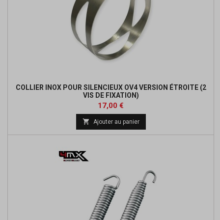
COLLIER INOX POUR SILENCIEUX OV4 VERSION ÉTROITE (2
VIS DE FIXATION)
Prix
Prix
17,00 €
de

Ajouter au panier
base