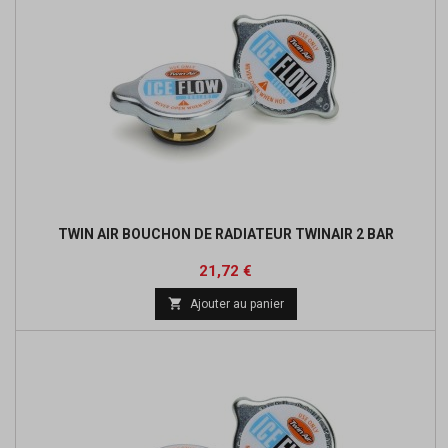
TWIN AIR BOUCHON DE RADIATEUR TWINAIR 2 BAR
Prix
Prix
21,72 €
de

Ajouter au panier
base