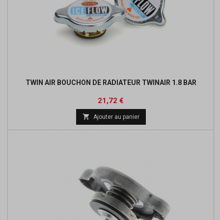
TWIN AIR BOUCHON DE RADIATEUR TWINAIR 1.8 BAR
Prix
Prix
21,72 €
de

Ajouter au panier
base