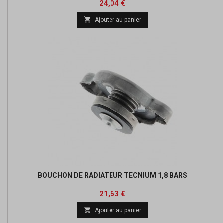
Prix
24,04 €

Ajouter au panier
BOUCHON DE RADIATEUR TECNIUM 1,8 BARS
Prix
Prix
21,63 €
de

Ajouter au panier
base