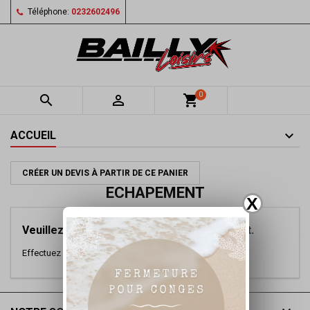
Téléphone:
0232602496
0


shopping_cart
ACCUEIL
CRÉER UN DEVIS À PARTIR DE CE PANIER
ECHAPEMENT
X
Veuillez nous excuser pour le désagrément.
Effectuez une nouvelle recherche