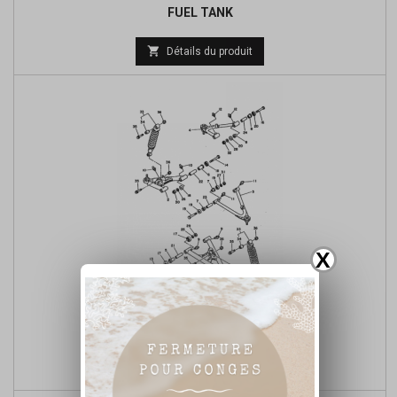
FUEL TANK

Détails du produit
X
FRONT SUSPENSION & WHEEL

Détails du produit