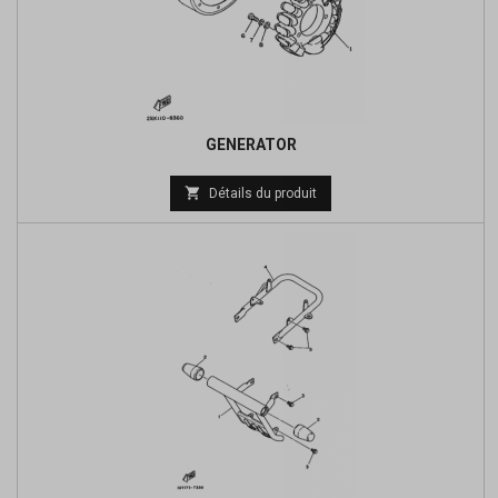
GENERATOR

Détails du produit