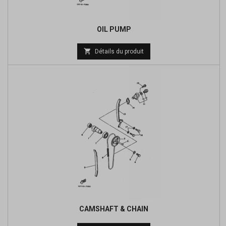
OIL PUMP
Prix

Détails du produit
de
base
CAMSHAFT & CHAIN