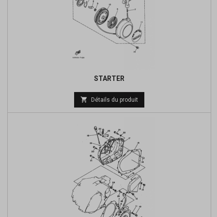
STARTER
Prix

Détails du produit
de
base