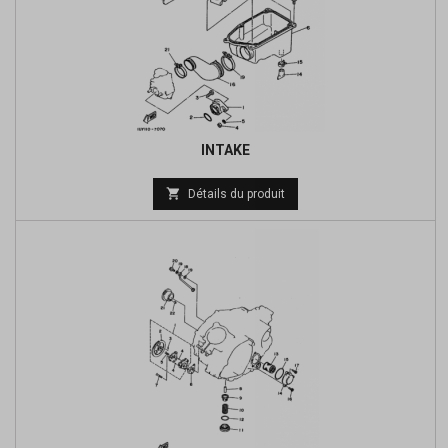
INTAKE
Prix

Détails du produit
de
base