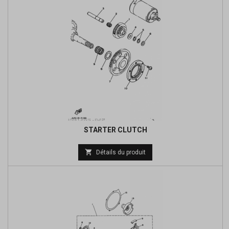
STARTER CLUTCH
Prix

Détails du produit
de
base