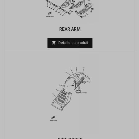
REAR ARM

Détails du produit