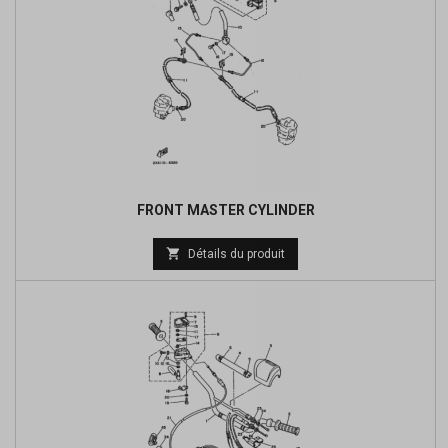
FRONT MASTER CYLINDER
Prix

Détails du produit
de
base