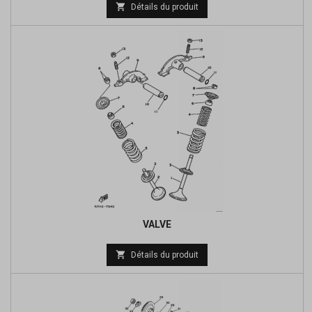
Prix

Détails du produit
de
base
VALVE
Prix

Détails du produit
de
base