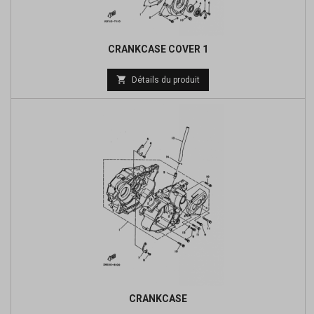
CRANKCASE COVER 1
Prix

Détails du produit
de
base
CRANKCASE