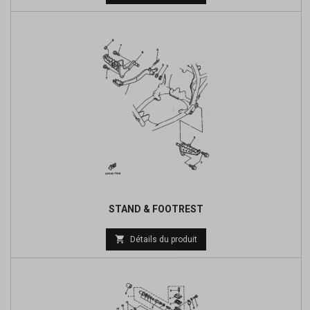
de
base
STAND & FOOTREST

Détails du produit