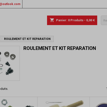
rs@outlook.com
shopping_cart
Panier:
0
Produits - 0,00 €
ROULEMENT ET KIT REPARATION
ROULEMENT ET KIT REPARATION
oduits.