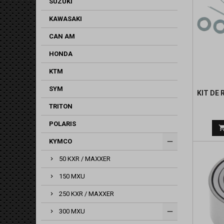
SUZUKI
KAWASAKI
CAN AM
HONDA
KTM
SYM
KIT DE
TRITON
POLARIS
KYMCO
50 KXR / MAXXER
150 MXU
250 KXR / MAXXER
300 MXU