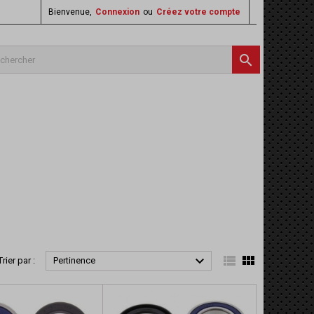
Bienvenue,
Connexion
ou
Créez votre compte




Trier par :
Pertinence