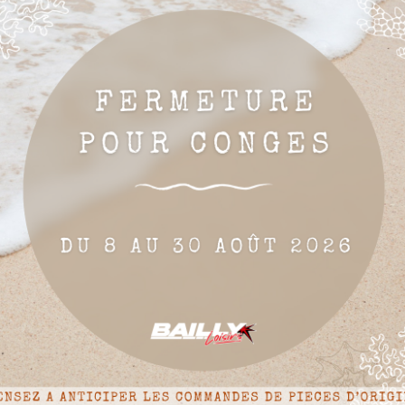

Ajouter au panier
-10 de 10 article(s)