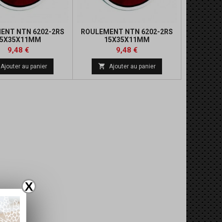
ENT NTN 6202-2RS
ROULEMENT NTN 6202-2RS
15X35X11MM
15X35X11MM
Prix
Prix
Prix
Prix
9,48 €
9,48 €
de
de

Ajouter au panier
Ajouter au panier
base
base
X