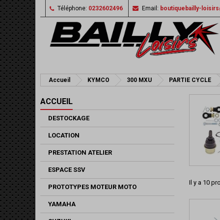
Téléphone:
0232602496
Email:
boutiquebailly-loisi
Accueil
KYMCO
300 MXU
PARTIE CYCLE
ACCUEIL
DESTOCKAGE
LOCATION
PRESTATION ATELIER
ESPACE SSV
Il y a 10 pr
PROTOTYPES MOTEUR MOTO
YAMAHA