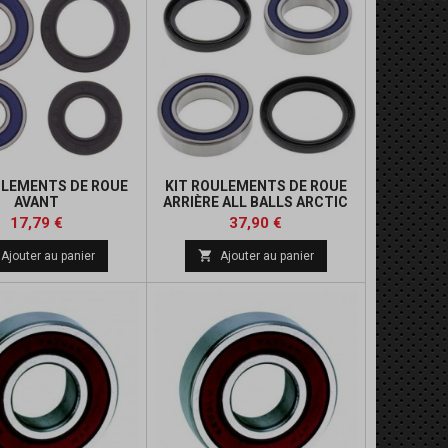
ULEMENTS DE ROUE
KIT ROULEMENTS DE ROUE
AVANT
ARRIÈRE ALL BALLS ARCTIC
CAT/KYMCO
Prix
Prix
Prix
Prix
17,79 €
37,90 €
de
de

Ajouter au panier
Ajouter au panier
base
base