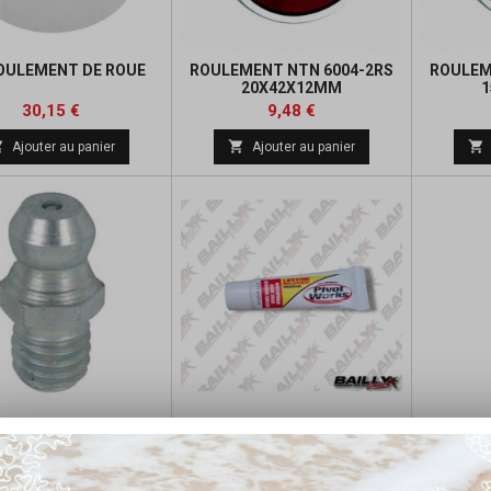
ROULEMENT DE ROUE
ROULEMENT NTN 6004-2RS
ROULEM
20X42X12MM
Prix
Prix
Prix
Prix
30,15 €
9,48 €
de
de



Ajouter au panier
Ajouter au panier
base
base
SEUR DIAMETRE 6 MM
TUBE DE GRAISSE
WATERPROOF PIVOT WORKS
Prix
1,00 €

Ajouter au panier