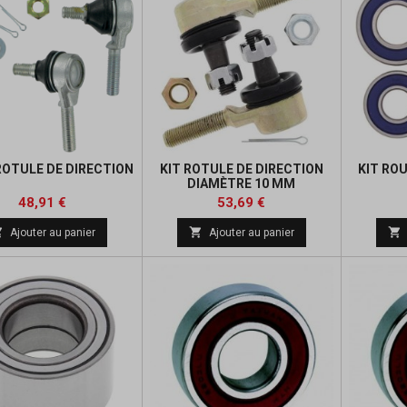
 ROTULE DE DIRECTION
KIT ROTULE DE DIRECTION
KIT RO
DIAMÈTRE 10 MM
Prix
Prix
Prix
Prix
48,91 €
53,69 €
de
de



Ajouter au panier
Ajouter au panier
base
base