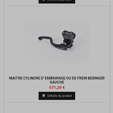
base
MAITRE CYLINDRE D' EMBRAYAGE OU DE FREIN BERINGER
GAUCHE
Prix
Prix
571,20 €
de

Détails du produit
base