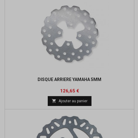
DISQUE ARRIERE YAMAHA 5MM
Prix
Prix
126,65 €
de

Ajouter au panier
base