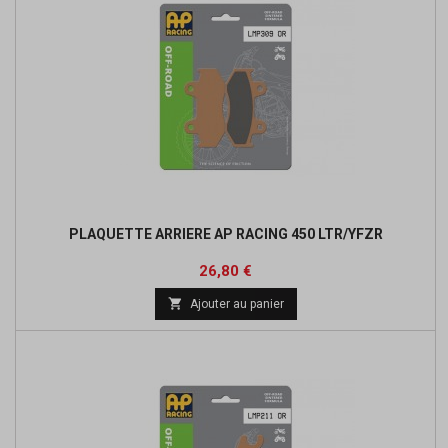
PLAQUETTE ARRIERE AP RACING 450 LTR/YFZR
Prix
26,80 €

Ajouter au panier