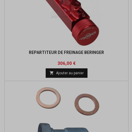
REPARTITEUR DE FREINAGE BERINGER
Prix
Prix
306,00 €
de

Ajouter au panier
base