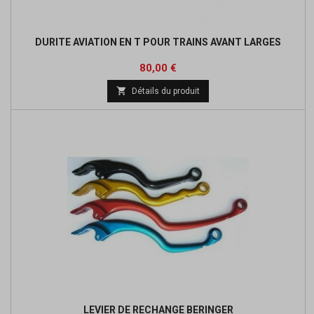
DURITE AVIATION EN T POUR TRAINS AVANT LARGES
Prix
Prix
80,00 €
de

Détails du produit
base
LEVIER DE RECHANGE BERINGER