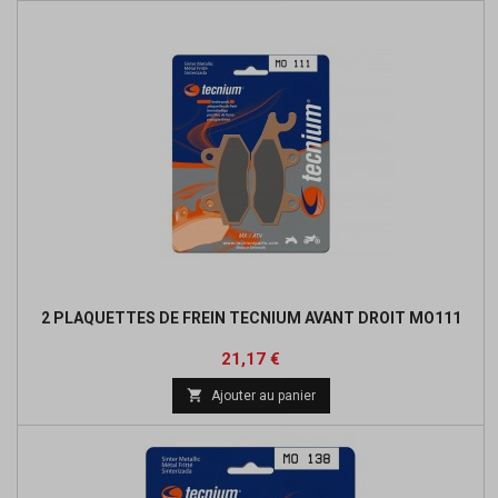
2 PLAQUETTES DE FREIN TECNIUM AVANT DROIT MO111
Prix
Prix
21,17 €
de

Ajouter au panier
base