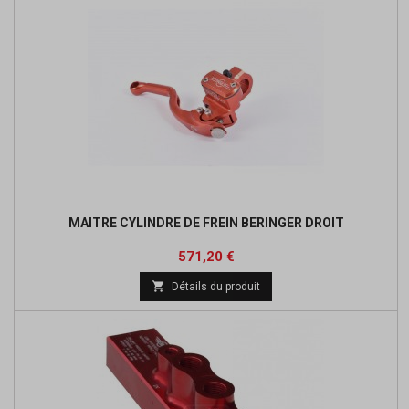
MAITRE CYLINDRE DE FREIN BERINGER DROIT
Prix
Prix
571,20 €
de

Détails du produit
base