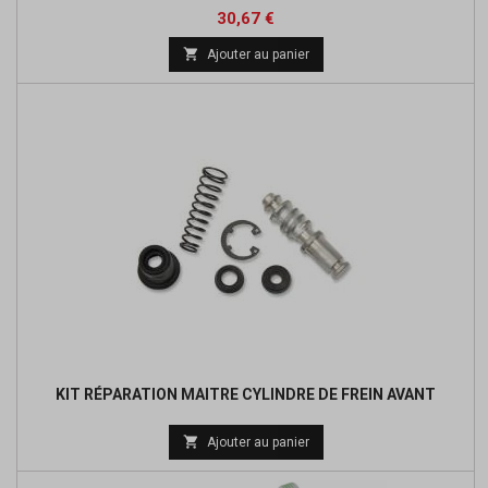
Prix
Prix
30,67 €
de

Ajouter au panier
base
KIT RÉPARATION MAITRE CYLINDRE DE FREIN AVANT
Prix

Ajouter au panier
de