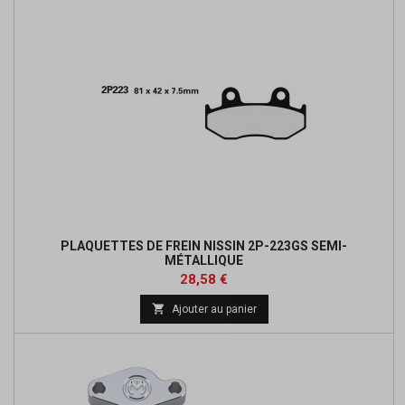
PLAQUETTES DE FREIN NISSIN 2P-223GS SEMI-
MÉTALLIQUE
Prix
Prix
28,58 €
de

Ajouter au panier
base