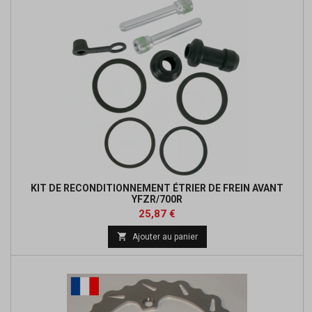
base
KIT DE RECONDITIONNEMENT ÉTRIER DE FREIN AVANT
YFZR/700R
Prix
Prix
25,87 €
de

Ajouter au panier
base