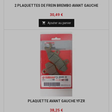
2 PLAQUETTES DE FREIN BREMBO AVANT GAUCHE
Prix
Prix
30,49 €
de

Ajouter au panier
base
PLAQUETTE AVANT GAUCHE YFZR
Prix
Prix
38,25 €