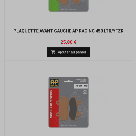
PLAQUETTE AVANT GAUCHE AP RACING 450 LTR/YFZR
Prix
25,80 €

Ajouter au panier