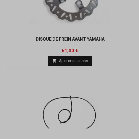
DISQUE DE FREIN AVANT YAMAHA
Prix
61,00 €

Ajouter au panier