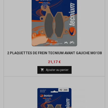
2 PLAQUETTES DE FREIN TECNIUM AVANT GAUCHE MO138
Prix
Prix
21,17 €
de

Ajouter au panier
base