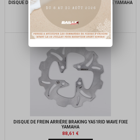
DISQUE DE FREIN AVANT 3 MM BRAKING WAVE FIXE YAMAHA
Prix
Prix
88,61 €
de

Ajouter au panier
base
DISQUE DE FREIN ARRIÈRE BRAKING YA51RID WAVE FIXE
YAMAHA
Prix
Prix
88,61 €