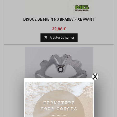
DISQUE DE FREIN NG BRAKES FIXE AVANT
Prix
Prix
39,88 €
de

Ajouter au panier
base
X