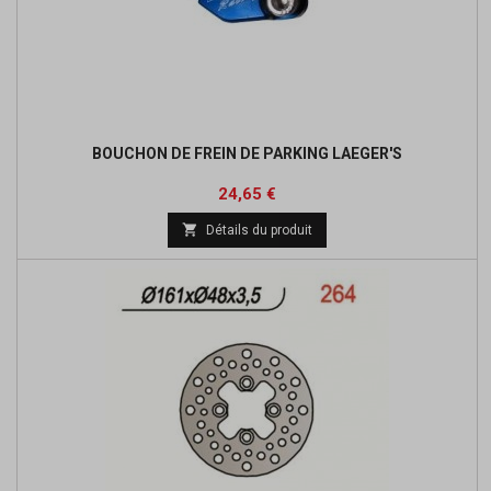
BOUCHON DE FREIN DE PARKING LAEGER'S
Prix
Prix
24,65 €
de

Détails du produit
base