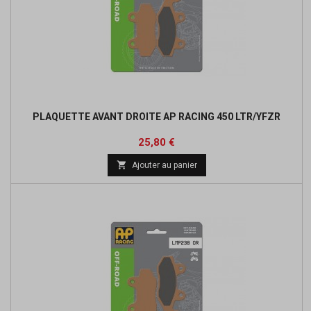
PLAQUETTE AVANT DROITE AP RACING 450 LTR/YFZR
Prix
25,80 €

Ajouter au panier