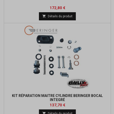
Prix
Prix
172,80 €
de

Détails du produit
base
KIT RÉPARATION MAITRE CYLINDRE BERINGER BOCAL
INTEGRÉ
Prix
Prix
137,70 €
de

Détails du produit