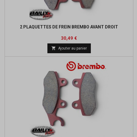
2 PLAQUETTES DE FREIN BREMBO AVANT DROIT
Prix
Prix
30,49 €
de

Ajouter au panier
base