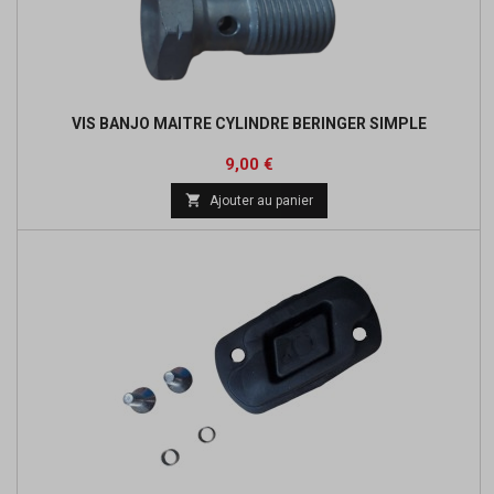
VIS BANJO MAITRE CYLINDRE BERINGER SIMPLE
Prix
9,00 €

Ajouter au panier