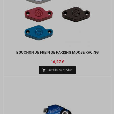
BOUCHON DE FREIN DE PARKING MOOSE RACING
Prix
Prix
16,27 €
de

Détails du produit
base