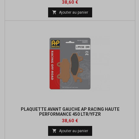
Prix
38,60 €

Ajouter au panier
PLAQUETTE AVANT GAUCHE AP RACING HAUTE
PERFORMANCE 450 LTR/YFZR
Prix
38,60 €

Ajouter au panier