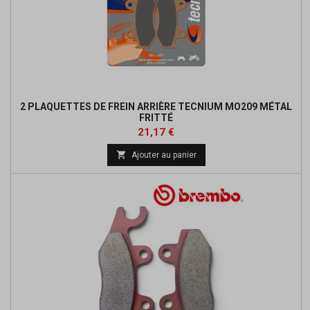
2 PLAQUETTES DE FREIN ARRIÈRE TECNIUM MO209 MÉTAL
FRITTÉ
Prix
Prix
21,17 €
de

Ajouter au panier
base