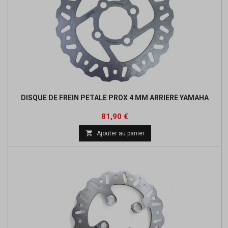
DISQUE DE FREIN PETALE PROX 4 MM ARRIERE YAMAHA
Prix
Prix
81,90 €
de

Ajouter au panier
base