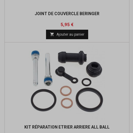
JOINT DE COUVERCLE BERINGER
Prix
Prix
5,95 €
de

Ajouter au panier
base
KIT RÉPARATION ETRIER ARRIERE ALL BALL