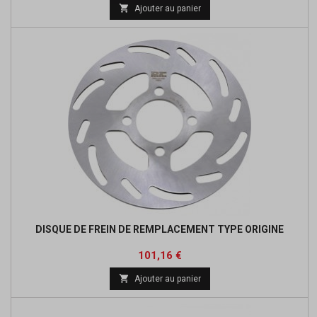
de

Ajouter au panier
base
DISQUE DE FREIN DE REMPLACEMENT TYPE ORIGINE
Prix
Prix
101,16 €
de

Ajouter au panier
base