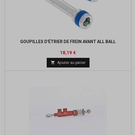
GOUPILLES D'ÉTRIER DE FREIN AVANT ALL BALL
Prix
Prix
18,19 €
de

Ajouter au panier
base