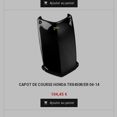
de

Ajouter au panier
base
CAPOT DE COURSE HONDA TRX450R/ER 04-14
Prix
Prix
104,45 €
de

Ajouter au panier
base