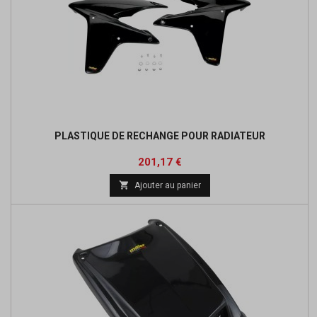
PLASTIQUE DE RECHANGE POUR RADIATEUR
Prix
Prix
201,17 €
de

Ajouter au panier
base