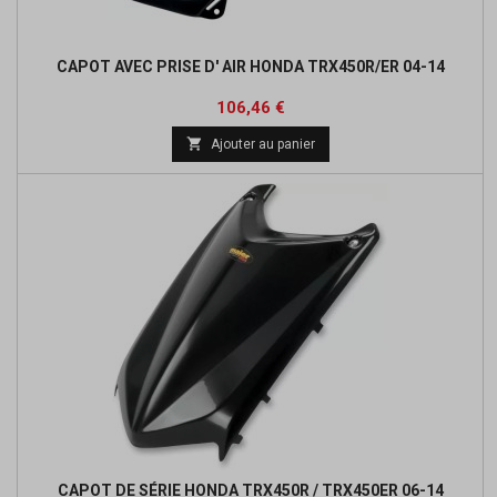
CAPOT AVEC PRISE D' AIR HONDA TRX450R/ER 04-14
Prix
Prix
106,46 €
de

Ajouter au panier
base
CAPOT DE SÉRIE HONDA TRX450R / TRX450ER 06-14