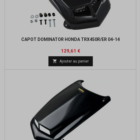
CAPOT DOMINATOR HONDA TRX450R/ER 04-14
Prix
Prix
129,61 €
de

Ajouter au panier
base