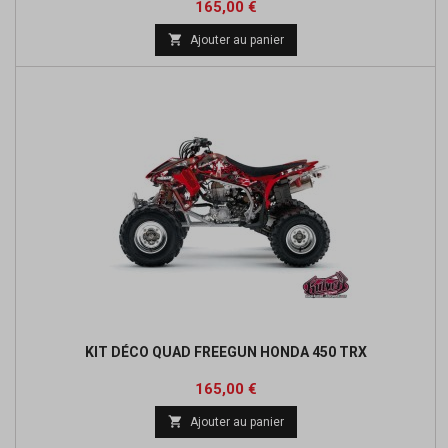
Prix
165,00 €

Ajouter au panier
KIT DÉCO QUAD FREEGUN HONDA 450 TRX
Prix
165,00 €

Ajouter au panier