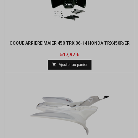
COQUE ARRIERE MAIER 450 TRX 06-14 HONDA TRX450R/ER
Prix
Prix
517,97 €
de

Ajouter au panier
base