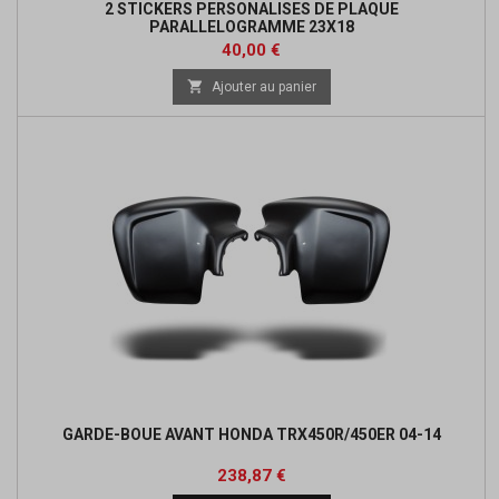
2 STICKERS PERSONALISES DE PLAQUE
PARALLELOGRAMME 23X18
Prix
40,00 €

Ajouter au panier
GARDE-BOUE AVANT HONDA TRX450R/450ER 04-14
Prix
Prix
238,87 €