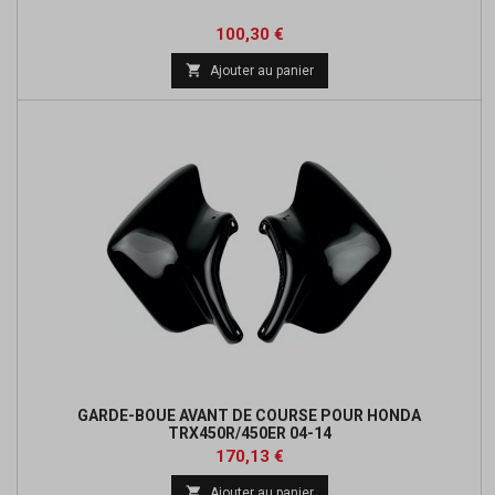
Prix
Prix
100,30 €
de

Ajouter au panier
base
GARDE-BOUE AVANT DE COURSE POUR HONDA
TRX450R/450ER 04-14
Prix
Prix
170,13 €
de

Ajouter au panier