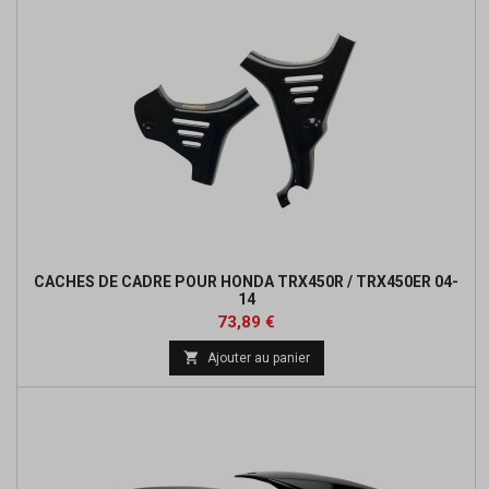
CACHES DE CADRE POUR HONDA TRX450R / TRX450ER 04-
14
Prix
Prix
73,89 €
de

Ajouter au panier
base