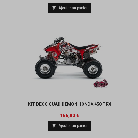

Ajouter au panier
KIT DÉCO QUAD DEMON HONDA 450 TRX
Prix
165,00 €

Ajouter au panier