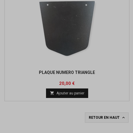
PLAQUE NUMERO TRIANGLE
Prix
20,00 €

Ajouter au panier

RETOUR EN HAUT