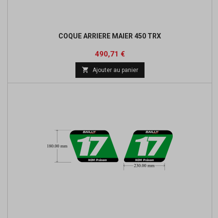
COQUE ARRIERE MAIER 450 TRX
Prix
Prix
490,71 €
de

Ajouter au panier
base