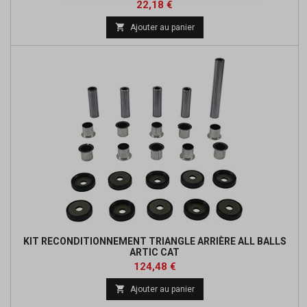
Prix
Prix
22,18 €
de

Ajouter au panier
base
KIT RECONDITIONNEMENT TRIANGLE ARRIÈRE ALL BALLS
ARTIC CAT
Prix
Prix
124,48 €
de

Ajouter au panier
base