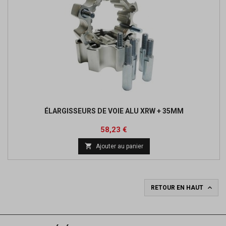
ÉLARGISSEURS DE VOIE ALU XRW + 35MM
Prix
Prix
58,23 €
de

Ajouter au panier
base

RETOUR EN HAUT