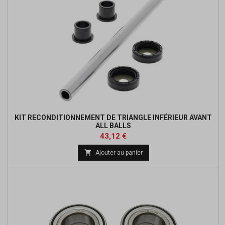
KIT RECONDITIONNEMENT DE TRIANGLE INFÉRIEUR AVANT
ALL BALLS
Prix
Prix
43,12 €
de

Ajouter au panier
base