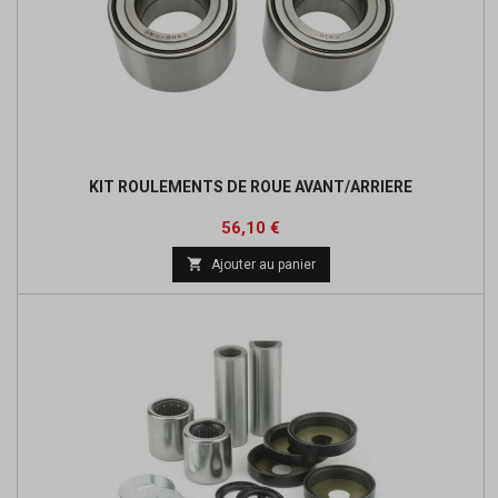
KIT ROULEMENTS DE ROUE AVANT/ARRIERE
Prix
Prix
56,10 €
de

Ajouter au panier
base