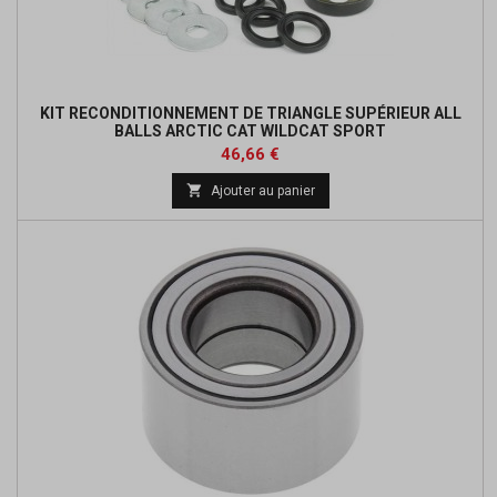
KIT RECONDITIONNEMENT DE TRIANGLE SUPÉRIEUR ALL
BALLS ARCTIC CAT WILDCAT SPORT
Prix
Prix
46,66 €
de

Ajouter au panier
base