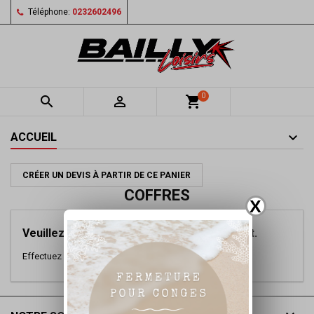
Téléphone:
0232602496
0


shopping_cart
ACCUEIL
CRÉER UN DEVIS À PARTIR DE CE PANIER
COFFRES
X
Veuillez nous excuser pour le désagrément.
Effectuez une nouvelle recherche