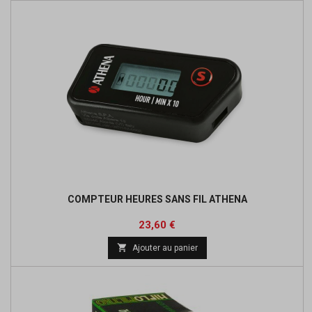
COMPTEUR HEURES SANS FIL ATHENA
Prix
Prix
23,60 €
de

Ajouter au panier
base