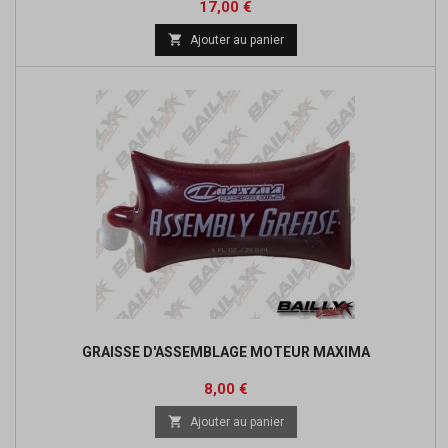
Prix
17,00 €

Ajouter au panier
GRAISSE D'ASSEMBLAGE MOTEUR MAXIMA
Prix
8,00 €

Ajouter au panier