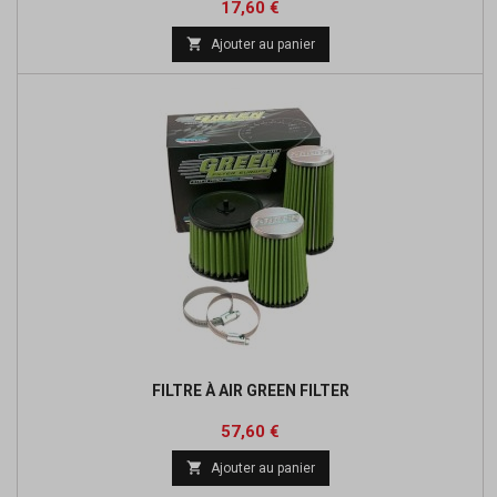
Prix
Prix
17,60 €
de

Ajouter au panier
base
FILTRE À AIR GREEN FILTER
Prix
Prix
57,60 €
de

Ajouter au panier
base