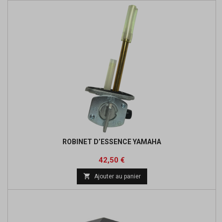
ROBINET D’ESSENCE YAMAHA
Prix
Prix
42,50 €
de

Ajouter au panier
base