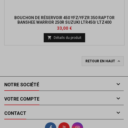
BOUCHON DE RÉSERVOIR 450 YFZ/YFZR 350 RAPTOR
BANSHEE WARRIOR 250R SUZUKI LTR450/ LTZ400
Prix
33,00 €

Détails du produit

RETOUR EN HAUT

NOTRE SOCIÉTÉ

VOTRE COMPTE

CONTACT