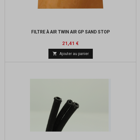
FILTRE À AIR TWIN AIR GP SAND STOP
Prix
Prix
21,41 €
de

Ajouter au panier
base