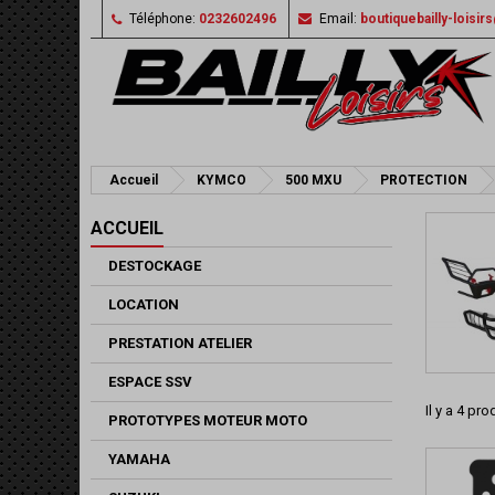
Téléphone:
0232602496
Email:
boutiquebailly-loisi
Accueil
KYMCO
500 MXU
PROTECTION
ACCUEIL
DESTOCKAGE
LOCATION
PRESTATION ATELIER
ESPACE SSV
Il y a 4 pro
PROTOTYPES MOTEUR MOTO
YAMAHA