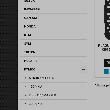
SUZUKI
KAWASAKI
CAN AM
HONDA
KTM
SYM
PLAQU
XR9 
TRITON
POLARIS
KYMCO
Bl
50 KXR / MAXXER
Affichage 1
150 MXU
250 KXR / MAXXER
300 MXU