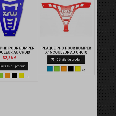
 PHD POUR BUMPER
PLAQUE PHD POUR BUMPER
OULEUR AU CHOIX
X16 COULEUR AU CHOIX
Prix
32,86 €

Détails du produit
Détails du produit
Bleu
Vert
Orange
Noir
Jaune
+1
Vert
Orange
Noir
Jaune
+1