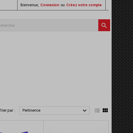
Bienvenue,
Connexion
ou
Créez votre compte




Trier par :
Pertinence