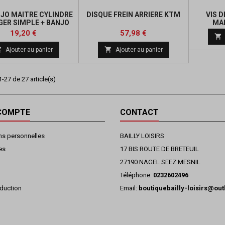
NJO MAITRE CYLINDRE
DISQUE FREIN ARRIERE KTM
VIS 
GER SIMPLE + BANJO
MAI
PURGEUR
Prix
Prix
Prix
19,20 €
57,98 €

de


Ajouter au panier
Ajouter au panier
base
-27 de 27 article(s)
COMPTE
CONTACT
ns personnelles
BAILLY LOISIRS
es
17 BIS ROUTE DE BRETEUIL
27190 NAGEL SEEZ MESNIL
Téléphone:
0232602496
duction
Email:
boutiquebailly-loisirs@ou