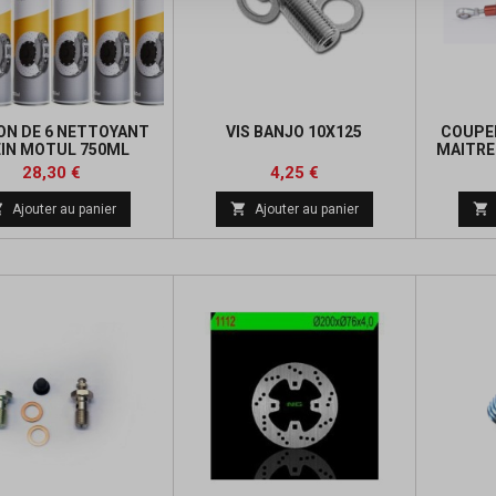
ON DE 6 NETTOYANT
VIS BANJO 10X125
COUPEL
EIN MOTUL 750ML
MAITRE
BE
Prix
Prix
Prix
Prix
28,30 €
4,25 €
de
de



Ajouter au panier
Ajouter au panier
base
base