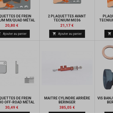
QUETTES DE FREIN
2 PLAQUETTES AVANT
PLAQ
UM MX/QUAD MÉTAL
TECNIUM MO36
TECNIU
FRITTÉ
FR
Prix
Prix
Prix
Prix
20,80 €
21,17 €
de
de



Ajouter au panier
Ajouter au panier
base
base
QUETTES DE FREIN
MAITRE CYLINDRE ARRIÈRE
VIS BAN
O OFF-ROAD MÉTAL
BERINGER
BE
FRITTÉ
Prix
Prix
Prix
Prix
30,49 €
385,05 €