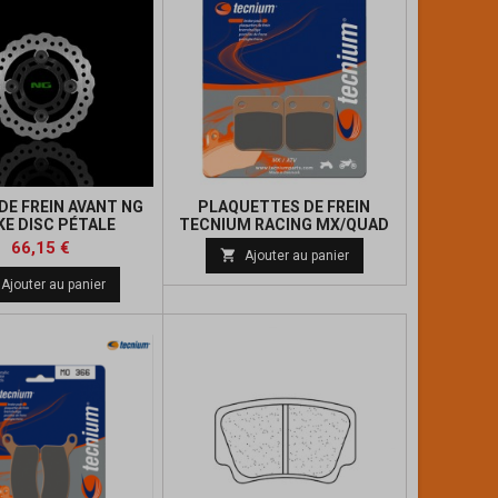
DE FREIN AVANT NG
PLAQUETTES DE FREIN
KE DISC PÉTALE
TECNIUM RACING MX/QUAD
FLOTTANT
MÉTAL FRITTÉ
Prix
Prix
Prix
66,15 €

Ajouter au panier
de
de
Ajouter au panier
base
base