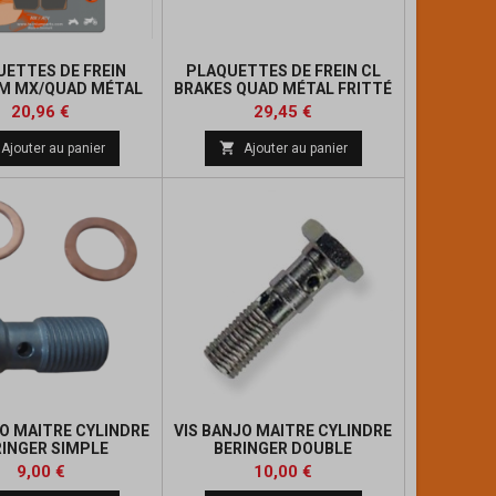
UETTES DE FREIN
PLAQUETTES DE FREIN CL
M MX/QUAD MÉTAL
BRAKES QUAD MÉTAL FRITTÉ
ITTÉ - MO366
Prix
Prix
Prix
Prix
20,96 €
29,45 €
de
de

Ajouter au panier
Ajouter au panier
base
base
JO MAITRE CYLINDRE
VIS BANJO MAITRE CYLINDRE
RINGER SIMPLE
BERINGER DOUBLE
Prix
Prix
9,00 €
10,00 €