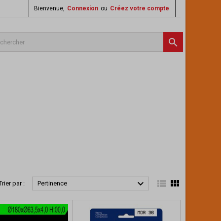
Bienvenue,
Connexion
ou
Créez votre compte




Trier par :
Pertinence