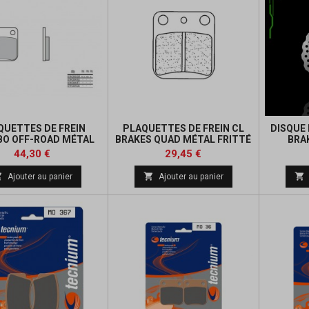
QUETTES DE FREIN
PLAQUETTES DE FREIN CL
DISQUE 
O OFF-ROAD MÉTAL
BRAKES QUAD MÉTAL FRITTÉ
BRA
FRITTÉ
- 2408ATV1
Prix
Prix
Prix
Prix
44,30 €
29,45 €
de
de



Ajouter au panier
Ajouter au panier
base
base