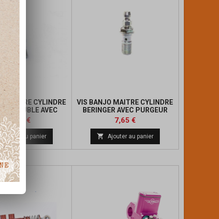
JO MAITRE CYLINDRE
VIS BANJO MAITRE CYLINDRE
GER DOUBLE AVEC
BERINGER AVEC PURGEUR
PURGEUR
Prix
Prix
Prix
19,00 €
7,65 €
de

Ajouter au panier
Ajouter au panier
base