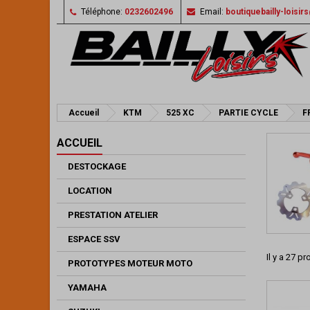
Téléphone:
0232602496
Email:
boutiquebailly-loisi
Accueil
KTM
525 XC
PARTIE CYCLE
F
ACCUEIL
DESTOCKAGE
LOCATION
PRESTATION ATELIER
ESPACE SSV
Il y a 27 pr
PROTOTYPES MOTEUR MOTO
YAMAHA