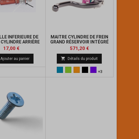
LE INFERIEURE DE
MAITRE CYLINDRE DE FREIN
 CYLINDRE ARRIÈRE
GRAND RÉSERVOIR INTÉGRÉ
RINGER ROUGE
BERINGER DROIT
Prix
Prix
Prix
17,00 €
571,20 €
de

Ajouter au panier
Détails du produit
base
Bleu
Vert
Orange
Noir
Violet
+3