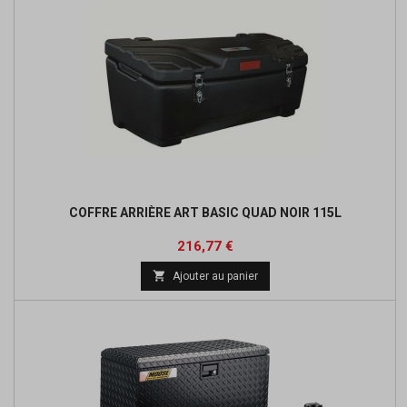
COFFRE ARRIÈRE ART BASIC QUAD NOIR 115L
Prix
Prix
216,77 €
de

Ajouter au panier
base