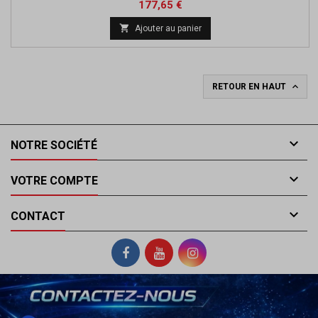
Prix
Prix
177,65 €
de

Ajouter au panier
base

RETOUR EN HAUT

NOTRE SOCIÉTÉ

VOTRE COMPTE

CONTACT