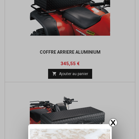
COFFRE ARRIERE ALUMINIUM
Prix
Prix
345,55 €
de

Ajouter au panier
base
X