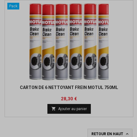
Pack
CARTON DE 6 NETTOYANT FREIN MOTUL 750ML
Prix
Prix
28,30 €
de

Ajouter au panier
base

RETOUR EN HAUT