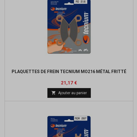
PLAQUETTES DE FREIN TECNIUM MO216 MÉTAL FRITTÉ
Prix
Prix
21,17 €
de

Ajouter au panier
base