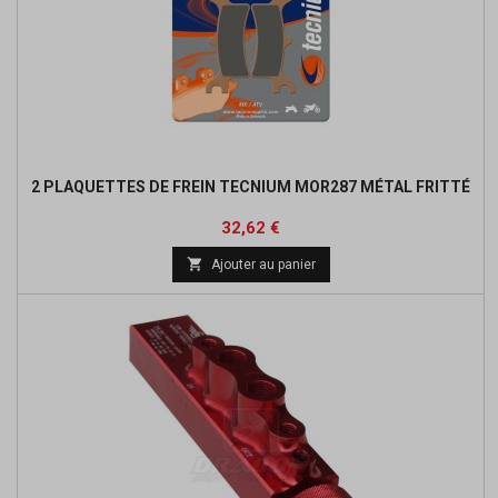
2 PLAQUETTES DE FREIN TECNIUM MOR287 MÉTAL FRITTÉ
Prix
Prix
32,62 €
de

Ajouter au panier
base