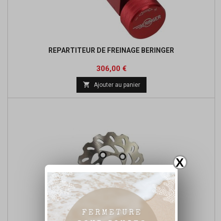
REPARTITEUR DE FREINAGE BERINGER
Prix
Prix
306,00 €
de

Ajouter au panier
base
X