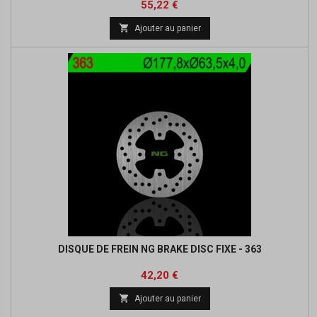
Prix
Prix
55,22 €
de

Ajouter au panier
base
DISQUE DE FREIN NG BRAKE DISC FIXE - 363
Prix
Prix
42,20 €
de

Ajouter au panier
base