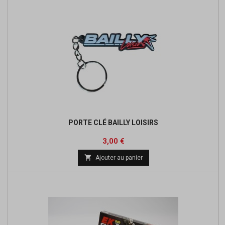
PORTE CLÉ BAILLY LOISIRS
Prix
3,00 €

Ajouter au panier