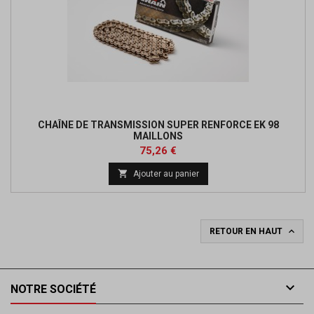
CHAÎNE DE TRANSMISSION SUPER RENFORCE EK 98
MAILLONS
Prix
Prix
75,26 €
de

Ajouter au panier
base

RETOUR EN HAUT

NOTRE SOCIÉTÉ