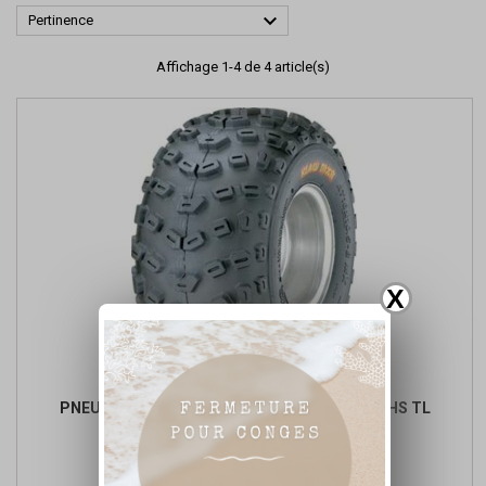

Pertinence
Affichage 1-4 de 4 article(s)
X
PNEU KENDA K533XC KLAW AT20X11-8 6PR NHS TL
Prix
Prix
70,29 €
de

Ajouter au panier