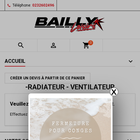
Téléphone:
0232602496
0


shopping_cart
ACCUEIL
CRÉER UN DEVIS À PARTIR DE CE PANIER
-RADIATEUR - VENTILATEUR
X
Veuillez nous excuser pour le désagrément.
Effectuez une nouvelle recherche