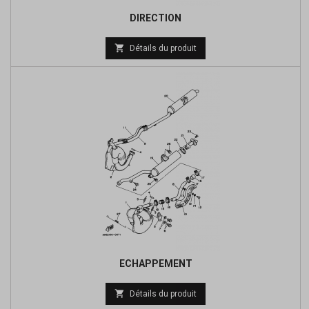
DIRECTION
Prix

Détails du produit
de
base
ECHAPPEMENT
Prix

Détails du produit
de