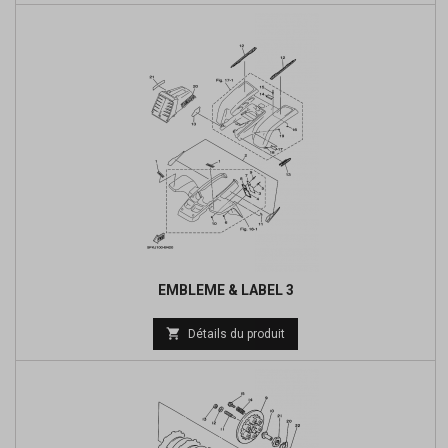
base
EMBLEME & LABEL 3
Prix

Détails du produit
de
base