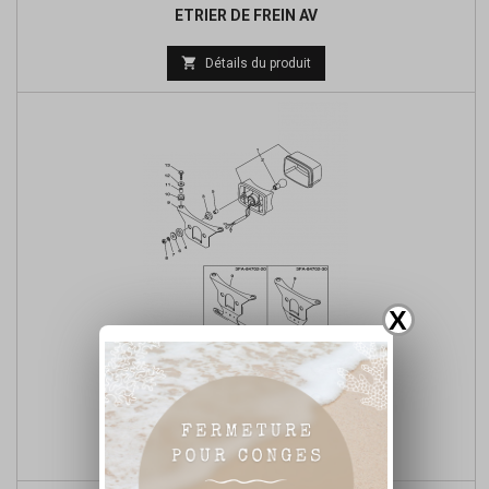
ETRIER DE FREIN AV
Prix

Détails du produit
de
base
X
FEU ARRIERE
Prix

Détails du produit
de