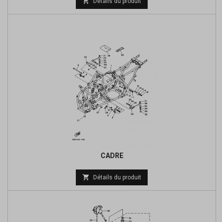

Détails du produit
de
base
CADRE
Prix

Détails du produit
de
base