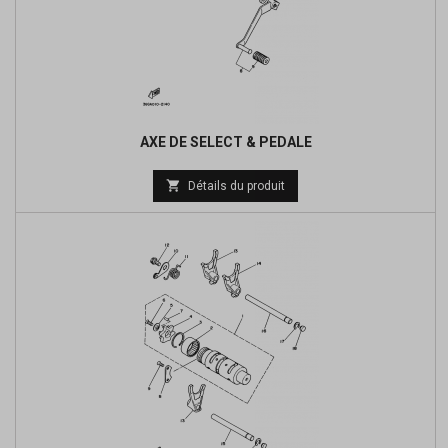
AXE DE SELECT & PEDALE
Prix

Détails du produit
de
base