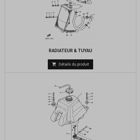
RADIATEUR & TUYAU
Prix

Détails du produit
de
base