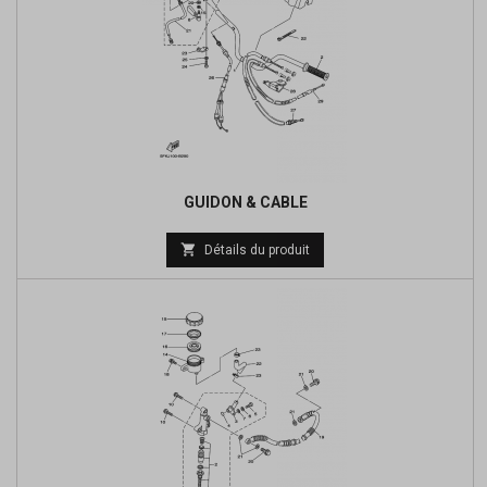
GUIDON & CABLE
Prix

Détails du produit
de
base