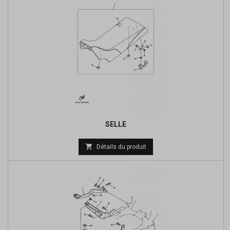
SELLE
Prix

Détails du produit
de
base