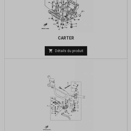
CARTER
Prix

Détails du produit
de
base