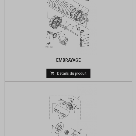
EMBRAYAGE
Prix

Détails du produit
de
base