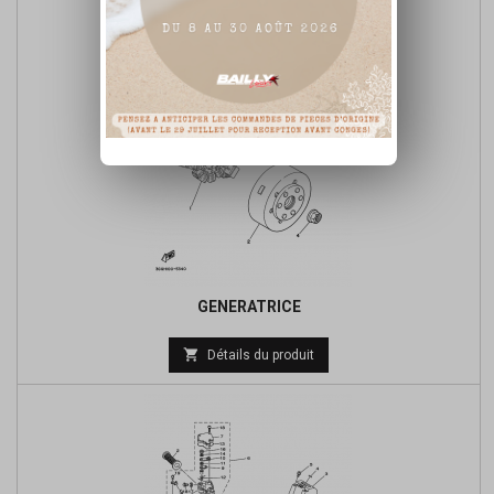
base
GENERATRICE
Prix

Détails du produit
de
base