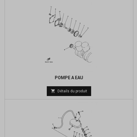
POMPE A EAU
Prix

Détails du produit
de
base