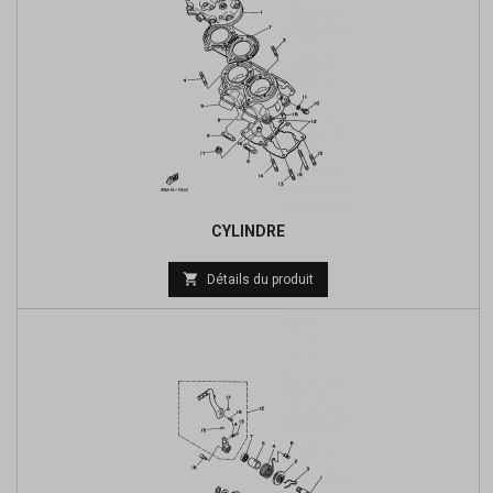
CYLINDRE
Prix

Détails du produit
de
base