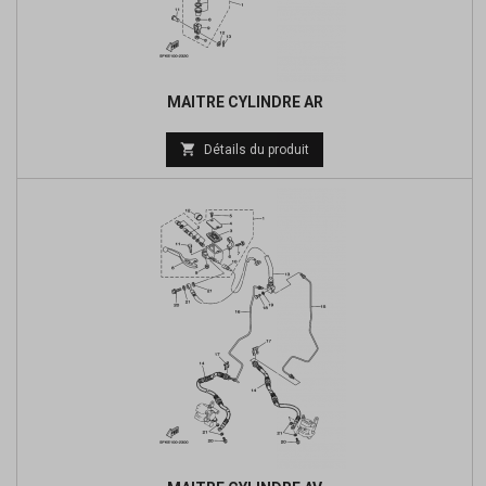
MAITRE CYLINDRE AR
Prix

Détails du produit
de
base