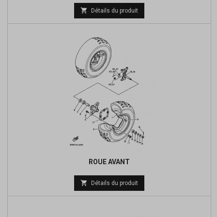
Prix

Détails du produit
de
base
ROUE AVANT
Prix

Détails du produit
de
base