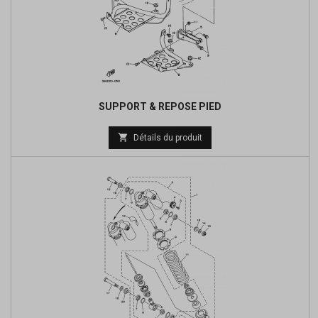
SUPPORT & REPOSE PIED
Prix

Détails du produit
de
base