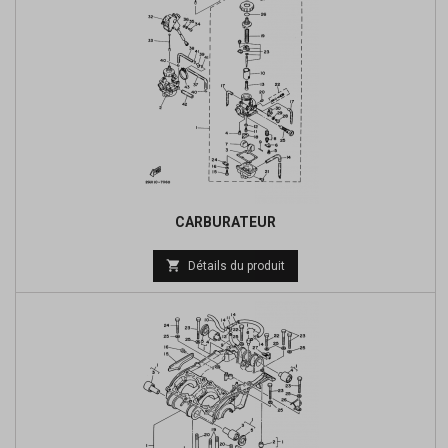
CARBURATEUR
Prix

Détails du produit
de
base