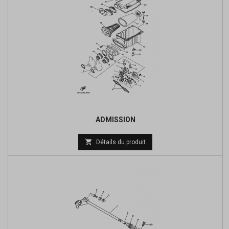
ADMISSION
Prix

Détails du produit
de
base