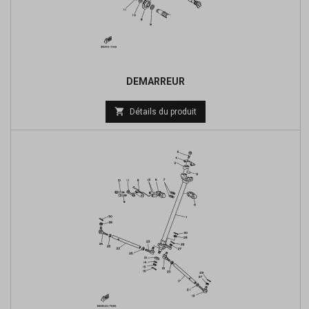
DEMARREUR
Prix

Détails du produit
de
base