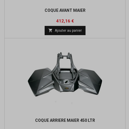
COQUE AVANT MAIER
Prix
Prix
412,16 €
de

Ajouter au panier
base
COQUE ARRIERE MAIER 450 LTR