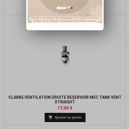

Ajouter au panier
CLARKE VENTILATION DROITE RESERVOIR M5C TANK VENT
STRAIGHT
Prix
17,00 €

Ajouter au panier