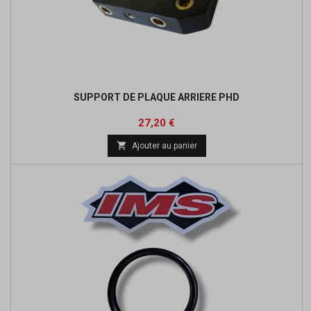
SUPPORT DE PLAQUE ARRIERE PHD
Prix
Prix
27,20 €
de

Ajouter au panier
base