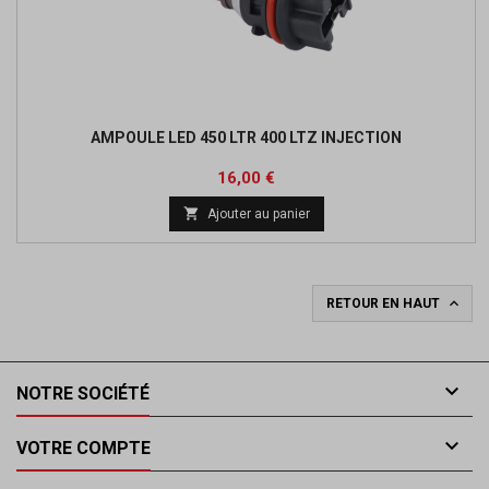
AMPOULE LED 450 LTR 400 LTZ INJECTION
Prix
16,00 €

Ajouter au panier

RETOUR EN HAUT

NOTRE SOCIÉTÉ

VOTRE COMPTE