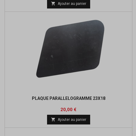
de

Ajouter au panier
base
PLAQUE PARALLELOGRAMME 23X18
Prix
20,00 €

Ajouter au panier