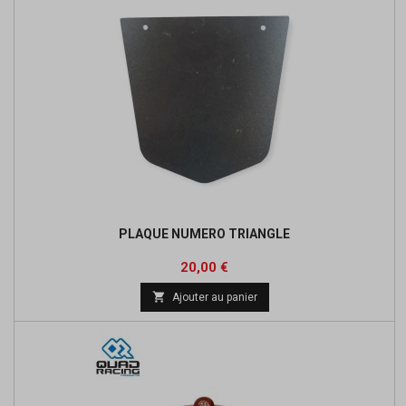
PLAQUE NUMERO TRIANGLE
Prix
20,00 €

Ajouter au panier