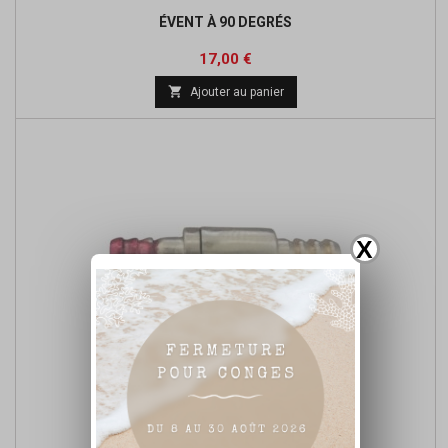
ÉVENT À 90 DEGRÉS
Prix
17,00 €

Ajouter au panier
X
CLAPET ANTI RETOUR ALUMINIUM 8MM
Prix
35,00 €