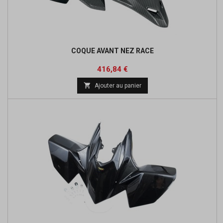
COQUE AVANT NEZ RACE
Prix
Prix
416,84 €
de

Ajouter au panier
base