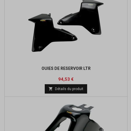
OUIES DE RESERVOIR LTR
Prix
Prix
94,53 €
de

Détails du produit
base