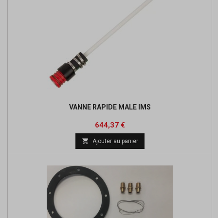
VANNE RAPIDE MALE IMS
Prix
Prix
644,37 €
de

Ajouter au panier
base