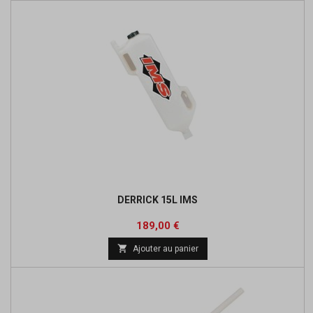
DERRICK 15L IMS
Prix
189,00 €

Ajouter au panier