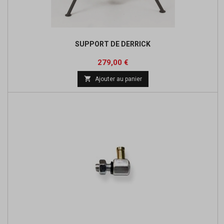
SUPPORT DE DERRICK
Prix
279,00 €

Ajouter au panier